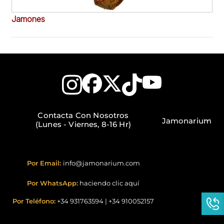
Jamones
Em
Contacta Con Nosotros
Jamonarium
(Lunes - Viernes, 8-16 Hr)
Por Email:
info@jamonarium.com
Por WhatsApp:
haciendo clic aquí
Por Teléfono:
+34 931763594
|
+34 910052157