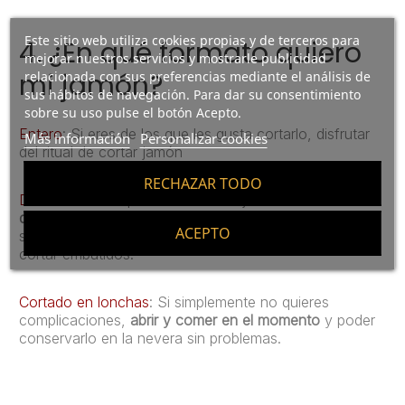
Este sitio web utiliza cookies propias y de terceros para
4. ¿En qué formato quiero
mejorar nuestros servicios y mostrarle publicidad
mi jamón?
relacionada con sus preferencias mediante el análisis de
sus hábitos de navegación. Para dar su consentimiento
sobre su uso pulse el botón Acepto.
Entero
: Si eres de los que les gusta cortarlo, disfrutar
Más información
Personalizar cookies
del ritual de cortar jamón
RECHAZAR TODO
Deshuesado
: Si prefieres tener el jamón
en trozos
deshuesados
para cortarlo más fácilmente, y cortarlos
ACEPTO
según vayas consumiendo, o tienes máquina para
cortar embutidos.
Cortado en lonchas
: Si simplemente no quieres
complicaciones,
abrir y comer en el momento
y poder
conservarlo en la nevera sin problemas.