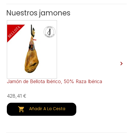
Nuestros jamones

Jamón de Bellota Ibérico, 50% Raza Ibérica
Ja
428,41 €
23

Añadir A La Cesta