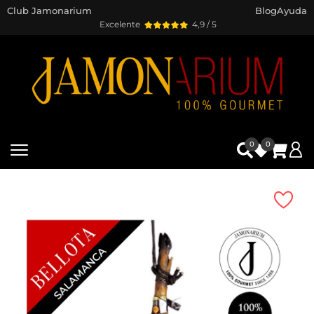
Club Jamonarium
Blog
Ayuda
Excelente
4,9 / 5
0
0