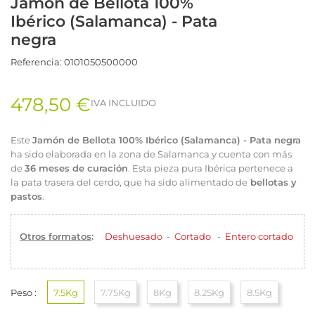
Jamón de Bellota 100%
Ibérico (Salamanca) - Pata
negra
Referencia:
0101050500000
478,50 €
IVA INCLUIDO
Este
Jamón de Bellota 100% Ibérico (Salamanca) - Pata negra
ha sido elaborada en la zona de Salamanca y cuenta con más
de
36 meses de curación
. Esta pieza pura Ibérica pertenece a
la pata trasera del cerdo, que ha sido alimentado de
bellotas y
pastos
.
Otros formatos
:
Deshuesado
-
Cortado
-
Entero cortado
Peso :
7.5Kg
7.75Kg
8Kg
8.25Kg
8.5Kg