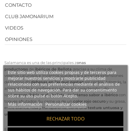
CONTACTO
CLUB JAMONARIUM
VIDEOS
OPINIONES
Salamanca es una de las principales z
onas
productoras
de
ibéricos de Bellota
gracias a su clima de
Este sitio web utiliza cookies propias y de terceros para
veranos calurosos e inviernos suaves y sus amplias extensiones
mejorar nuestros servicios y mostrarle publicidad
de terreno de
dehesas en las que pastan
los cerdos. Además, la
relacionada con sus preferencias mediante el análisis de
alimentación le confiere ese sabor tan característico de
sus hábitos de navegación. Para dar su consentimiento
los
jamones ibéricos de bellota
, de
intenso sabor a ibérico
con
sobre su uso pulse el botón Acepto.
toques afrutados. Su carne va de un
color rojo oscuro
y su grasa,
Más información
Personalizar cookies
entre blanca, rosa y transparente, tiene una
textura untuosa y
un aroma intenso
.
RECHAZAR TODO
Es un producto de
máxima calidad entre los ibéricos de