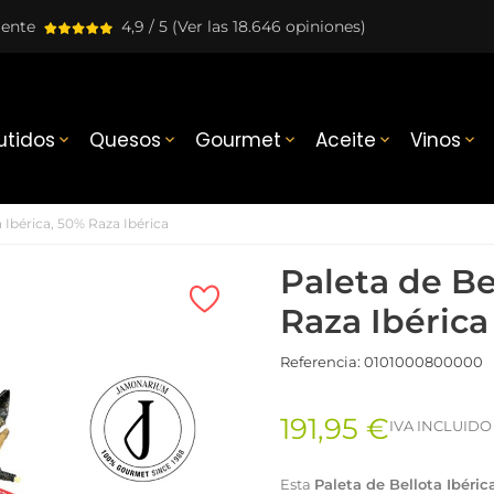
lente
4,9 / 5
(Ver las 18.646 opiniones)
tidos
Quesos
Gourmet
Aceite
Vinos





a Ibérica, 50% Raza Ibérica
Paleta de Be
Raza Ibérica
Referencia:
0101000800000
191,95 €
IVA INCLUIDO
Esta
Paleta de Bellota Ibéric