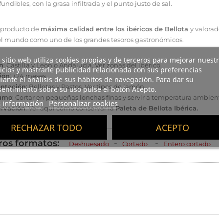
undibles, con la grasa infiltrada y el punto justo de sal.
 producto de
máxima calidad entre los ibéricos de Bellota
y valora
el mundo como uno de los grandes tesoros gastronómicos.
 sitio web utiliza cookies propias y de terceros para mejorar nuest
n
: Castilla y León o Andalucía.
Ver zonas del ibérico
.
icios y mostrarle publicidad relacionada con sus preferencias
ión
: +24 meses
ante el análisis de sus hábitos de navegación. Para dar su
ntación
: Bellotas y Pastos.
Ver tipos de jamón
.
entimiento sobre su uso pulse el botón Acepto.
umo
: Cortar en pequeñas lonchas finas y servir a temperatura ambien
 información
Personalizar cookies
rvación
:
Ver aquí cómo conservar
la
Paleta de Bellota Ibérica.
RECHAZAR TODO
ACEPTO
ros formatos
:
-
-
Deshuesado
Cortado
Entero cortado