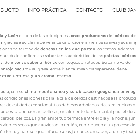
ODUCTO
INFO PRÁCTICA
CONTACTO
CLUB JA
lla y León
es una de las principales z
onas productoras
de
ibéricos de
ta
gracias a su clima de veranos calurosos e inviernos suaves y sus am
siones de terreno de
dehesas en las que pastan
los cerdos. Además, 
tación le confiere ese sabor tan característico de las
paletas ibérica
ta
, de
intenso sabor a ibérico
con toques afrutados. Su carne va de
lor rojo oscuro
y su grasa, entre blanca, rosa y transparente, tiene
extura untuosa y un aroma intenso
.
ucía
, con su
clima mediterráneo y su ubicación geográfica privile
las condiciones idóneas para la cría de cerdos destinados a la producc
es de calidad excepcional. Las dehesas arboladas, ricas en encinas y
noques, proporcionan bellotas, un alimento fundamental para el desa
 cerdos ibéricos. La gran amplitud térmica entre el día y la noche, jun
os vientos secos que atraviesan la región, contribuyen a un proceso de
ión lento y natural, que infunde a los jamones un sabor, aroma y text