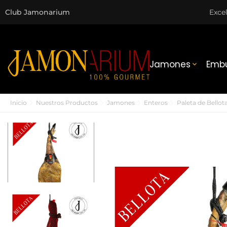
Club Jamonarium
Exce
Jamones
Embu

Inicio
Nuestros Productos
Jamones
Enteros
Paleta de Bellot