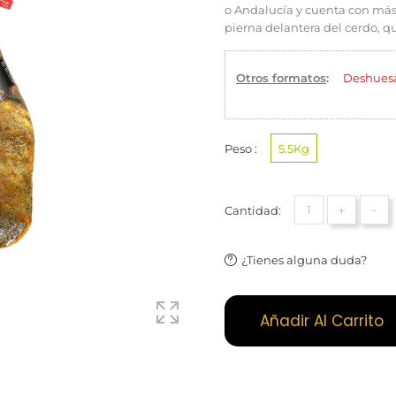
o Andalucía y cuenta con má
pierna delantera del cerdo, 
Otros formatos
:
Deshues
Peso :
5.5Kg
+
-
Cantidad:
¿Tienes alguna duda?
Añadir Al Carrito