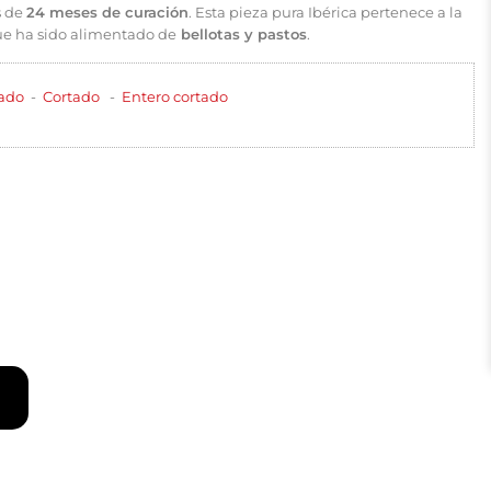
s de
24 meses de curación
. Esta pieza pura Ibérica pertenece a la
que ha sido alimentado de
bellotas y pastos
.
ado
-
Cortado
-
Entero cortado