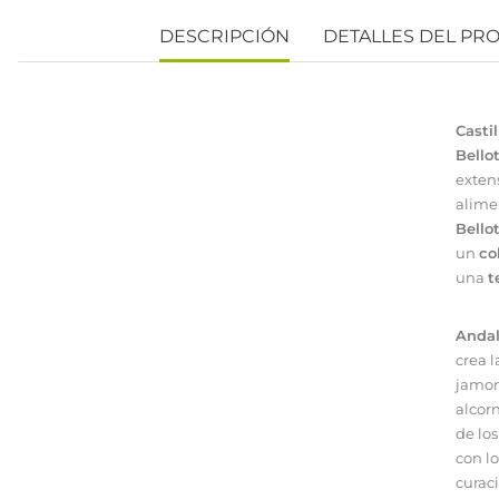
DESCRIPCIÓN
DETALLES DEL PR
Casti
Bello
exten
alimen
Bello
un
co
una
t
Andal
crea 
jamon
alcor
de los
con l
curac