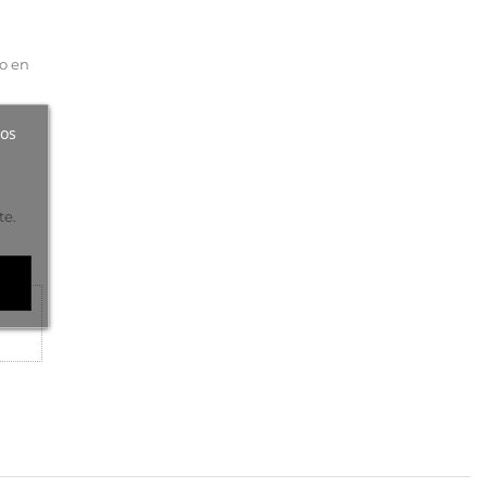
do en
ros
te.