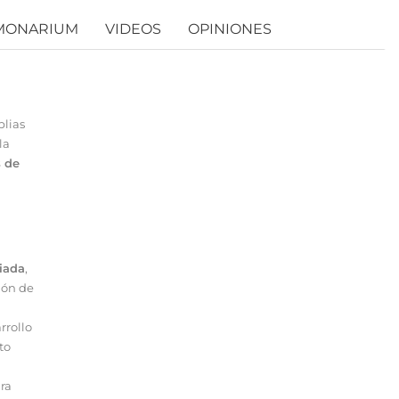
MONARIUM
VIDEOS
OPINIONES
plias
la
s de
giada
,
ión de
rrollo
to
ura