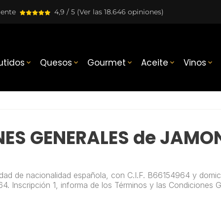
lente
4,9 / 5
(Ver las 18.646 opiniones)
tidos
Quesos
Gourmet
Aceite
Vinos





NES GENERALES de JAMO
dad de nacionalidad española, con C.I.F. B66154964 y domici
4. Inscripción 1
, informa de
los Términos y
las Condiciones Ge