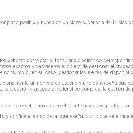
or plazo posible y nunca en un plazo superior a de 14 días d
es deberán completar el formulario electrónico correspondient
, datos exactos y verdaderos al objeto de gestionar el proces
de consumo o, en su caso, gestionar las alertas de disponibili
r adicionalmente un nombre de usuario y una contraseña que s
s, la creación y acceso al historial de compras, la gestión de
ta de correo electrónico que el Cliente haya designado, una co
ia y confidencialidad de la contraseña, por lo que se entende
a TIENDA, previa identificación y autenticación a través de