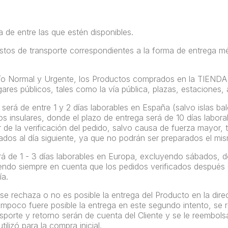
a de entre las que estén disponibles.
astos de transporte correspondientes a la forma de entrega
mé
vío Normal y Urgente, los Productos comprados en la TIENDA se
ares públicos, tales como la vía pública, plazas, estaciones, 
 será de entre 1 y 2 días laborables en España (salvo
islas ba
orios insulares, donde el plazo de entrega será de 10 días labo
r de la verificación del pedido, salvo causa de fuerza mayor,
dos al día siguiente, ya que no podrán ser preparados el mis
erá de
1 - 3 días
laborables en Europa, excluyendo sábados, dom
niendo siempre en cuenta que los pedidos verificados después
ía.
 se rechaza o no es posible la entrega del Producto en la direc
ampoco fuere posible la entrega en este segundo intento, se 
sporte y retorno serán de cuenta del Cliente y se le reembols
ilizó para la compra inicial.