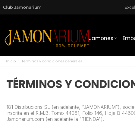
Club Jamonarium
Exce
Jamones
Embu

Inicio
Términos y condiciones generales
TÉRMINOS Y CONDICIO
181 Distribucions SL (en adelante, “JAMONARIUM”), socie
Inscrita en el R.M.B. Tomo 44061, Folio 146, Hoja B 44606
Jamonarium.com (en adelante la "TIENDA").