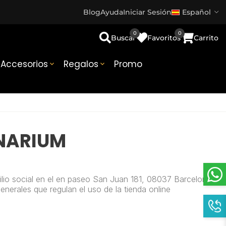
Blog
Ayuda
Iniciar Sesión
Español
0
0
Buscar
Favoritos
Carrito
Accesorios
Regalos
Promo


NARIUM
lio social
en el
en paseo San Juan 181, 08037 Barcelona,
nerales que regulan el uso de la tienda online