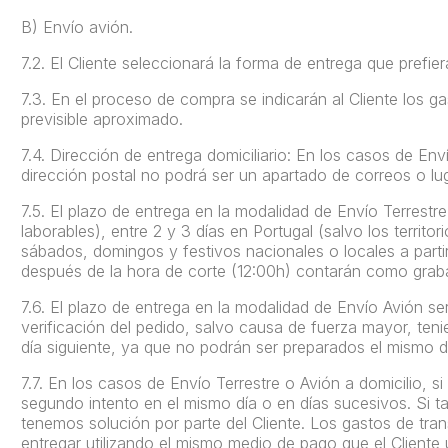
B) Envío avión.
7.2.
El Cliente seleccionará la forma de entrega que prefier
7.3.
En el proceso de compra se indicarán al Cliente los g
previsible aproximado.
7.4.
Dirección de entrega domiciliario: En los casos de En
dirección postal no podrá ser un apartado de correos o lug
7.5.
El plazo de entrega en la modalidad de Envío Terrestre
laborables
), entre 2 y 3 días en Portugal (salvo los territ
sábados, domingos y festivos nacionales o locales a parti
después de la hora de corte (12:00h) contarán como graba
7.6.
El plazo de entrega en la modalidad de Envío Avión s
verificación del pedido, salvo causa de fuerza mayor, te
día siguiente, ya que no podrán ser preparados el mismo d
7.7.
En los casos de Envío Terrestre o Avión a domicilio, si
segundo intento en el mismo día o en días sucesivos. Si t
tenemos solución por parte del Cliente. Los gastos de tran
entregar utilizando el mismo medio de pago que el Cliente ut