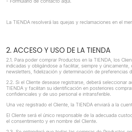
- Formulario de contacto aquí.
La TIENDA resolverá las quejas y reclamaciones en el men
2. ACCESO Y USO DE LA TIENDA
2.1.
Para poder comprar Productos en la TIENDA, los Client
indicadas y obligándose a facilitar, siempre y únicamente
newsletters, fidelización y determinación de preferencias 
2.2.
Si el Cliente desease registrarse, deberá selecciona
TIENDA y facilitan su identificación en posteriores compra
confidenciales y de uso personal e intransferible.
Una vez registrado el Cliente, la TIENDA enviará a la cuen
El Cliente será el único responsable de la adecuada custod
el consentimiento y en nombre del Cliente.
2.3.
Se entenderá que todas las compras de Productos en l