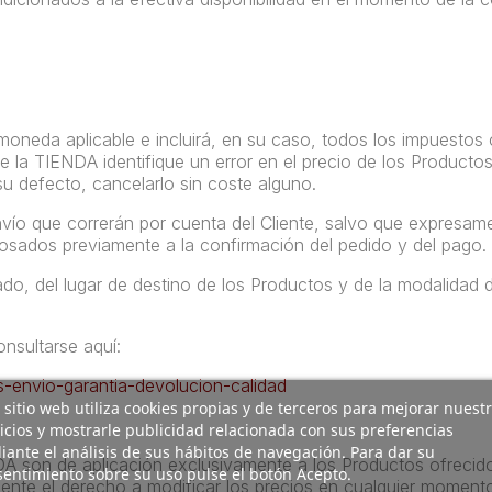
moneda aplicable e incluirá, en su caso, todos los impuestos 
la TIENDA identifique un error en el precio de los Productos,
su defecto, cancelarlo sin coste alguno.
vío que correrán por cuenta del Cliente, salvo que expresamen
osados previamente a la confirmación del pedido y del pago.
, del lugar de destino de los Productos y de la modalidad de
nsultarse aquí:
-envio-garantia-devolucion-calidad
 sitio web utiliza cookies propias y de terceros para mejorar nuest
icios y mostrarle publicidad relacionada con sus preferencias
ante el análisis de sus hábitos de navegación. Para dar su
DA son de aplicación exclusivamente a los Productos ofrecid
entimiento sobre su uso pulse el botón Acepto.
te el derecho a modificar los precios en cualquier momento