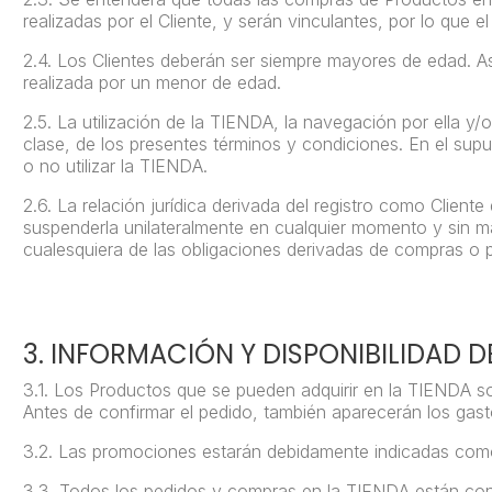
realizadas por el Cliente, y serán vinculantes, por lo que
2.4.
Los Clientes deberán ser siempre mayores de edad. Así,
realizada por un menor
de edad.
2.5.
La utilización de la TIENDA, la navegación por ella y/
clase, de los presentes términos y condiciones. En el sup
o no utilizar la TIENDA.
2.6.
La relación jurídica derivada del registro como Clien
suspenderla unilateralmente en cualquier momento y sin má
cualesquiera
de las
obligaciones derivadas de compras o p
3. INFORMACIÓN Y DISPONIBILIDAD 
3.1.
Los Productos que se pueden adquirir en la TIENDA so
Antes de confirmar el pedido, también aparecerán los gast
3.2.
Las promociones estarán debidamente indicadas como
3.3.
Todos los pedidos y compras en la TIENDA están cond