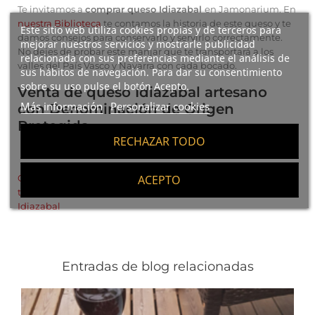
Te invitamos a
comprar queso Idiazabal
en Jamonarium. En
nuestra Biblioteca
te contamos la historia de este queso y te
Este sitio web utiliza cookies propias y de terceros para
damos consejos para conservarlo y servirlo correctamente.
mejorar nuestros servicios y mostrarle publicidad
No dejes de probar este manjar que te transportará a los
relacionada con sus preferencias mediante el análisis de
valles del País Vasco y Navarra con cada bocado.
sus hábitos de navegación. Para dar su consentimiento
sobre su uso pulse el botón Acepto.
Venta de queso Idiazabal artesano
Más información
Personalizar cookies
con Denominación de Origen
Protegida
RECHAZAR TODO
ACEPTO
Comprar queso Idiazabal
-
Comprar queso de oveja
-
Ver
todos los quesos
-
Conoce la Denominación de Origen
Idiazabal
Entradas de blog relacionadas