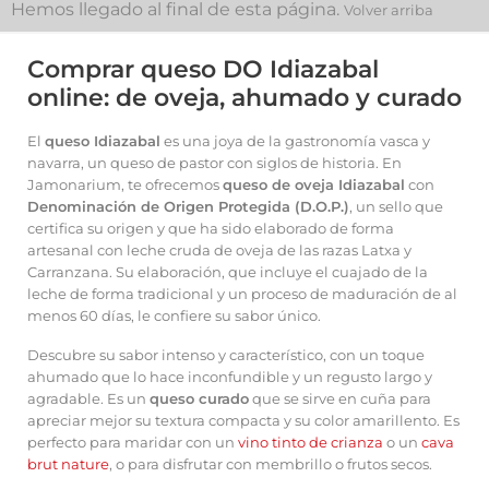
Hemos llegado al final de esta página.
Volver arriba
Comprar queso DO Idiazabal
online: de oveja, ahumado y curado
El
queso Idiazabal
es una joya de la gastronomía vasca y
navarra, un queso de pastor con siglos de historia. En
Jamonarium, te ofrecemos
queso de oveja Idiazabal
con
Denominación de Origen Protegida (D.O.P.)
, un sello que
certifica su origen y que ha sido elaborado de forma
artesanal con leche cruda de oveja de las razas Latxa y
Carranzana. Su elaboración, que incluye el cuajado de la
leche de forma tradicional y un proceso de maduración de al
menos 60 días, le confiere su sabor único.
Descubre su sabor intenso y característico, con un toque
ahumado que lo hace inconfundible y un regusto largo y
agradable. Es un
queso curado
que se sirve en cuña para
apreciar mejor su textura compacta y su color amarillento. Es
perfecto para maridar con un
vino tinto de crianza
o un
cava
brut nature
, o para disfrutar con membrillo o frutos secos.