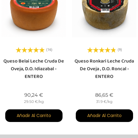
(16)
(9)
Queso Belai Leche Cruda De
Queso Ronkari Leche Cruda
Oveja, D.O. Idiazabal -
De Oveja , D.O. Roncal -
ENTERO
ENTERO
Precio
Precio
90,24 €
86,65 €
29.50 €/kg
31.9 €/kg
Añadir Al Carrito
Añadir Al Carrito