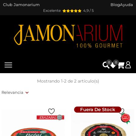
Club Jamonarium
Blog
Ayuda
Excelente
4,9 / 5
0
0
Mostrando 1-2 de 2 artículo(s)
Relevancia
Fuera De Stock