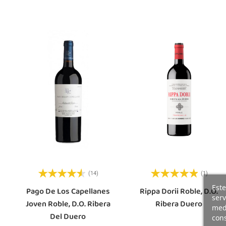
(14)
(1)
Este
Pago De Los Capellanes
Rippa Dorii Roble, D.O.
serv
Joven Roble, D.O. Ribera
Ribera Duero
medi
Del Duero
cons