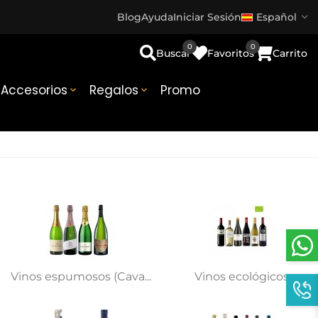
Blog
Ayuda
Iniciar Sesión
Español
0
0
Buscar
Favoritos
Carrito
Accesorios
Regalos
Promo


Vinos espumosos (Cava...
Vinos ecológicos