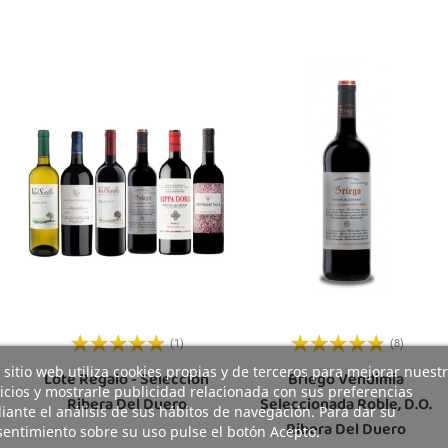
(1)
(8)
 sitio web utiliza cookies propias y de terceros para mejorar nuest
Lote Regalo - Selección
Briego Vendimia
icios y mostrarle publicidad relacionada con sus preferencias
Ribera Del Duero
Seleccionada Roble, D.O.
ante el análisis de sus hábitos de navegación. Para dar su
Ribera Del Duero
entimiento sobre su uso pulse el botón Acepto.