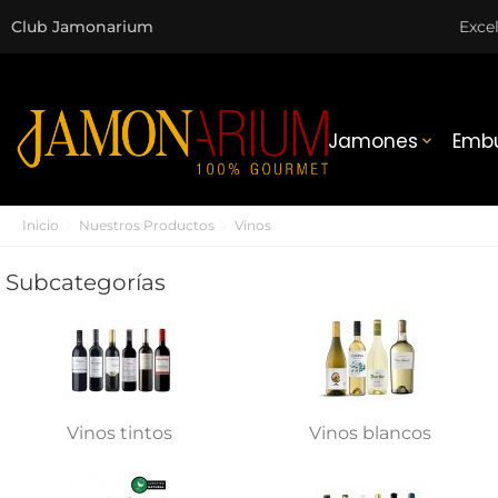
Club Jamonarium
Exce
Jamones
Embu

Inicio
Nuestros Productos
Vinos
Subcategorías
Vinos tintos
Vinos blancos