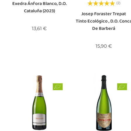
Exedra Ánfora Blanco, D.O.
(2)
Cataluña (2023)
Josep Foraster Trepat
Tinto Ecológico , D.O. Conc
De Barberá
Precio
13,61 €
Precio
15,90 €