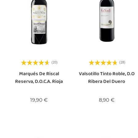
(20)
(28)
Marqués De Riscal
Valsotillo Tinto Roble, D.O
Reserva, D.O.C.a. Rioja
Ribera Del Duero
Precio
Precio
19,90 €
8,90 €