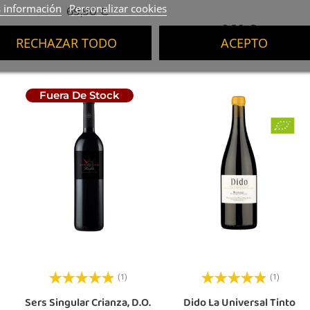
 información
Personalizar cookies
Precio
69,90 €
Precio
9,20 €
RECHAZAR TODO
ACEPTO
Fuera De Stock
(1)
(1)
Sers Singular Crianza, D.O.
Dido La Universal Tinto