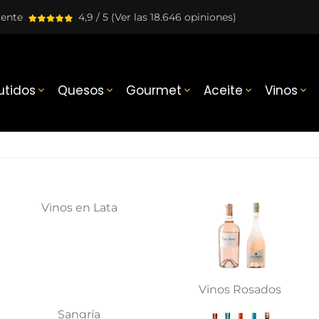
lente
4,9 / 5
(Ver las 18.646 opiniones)
tidos
Quesos
Gourmet
Aceite
Vinos





Vinos en Lata
Vinos Rosados
Sangría