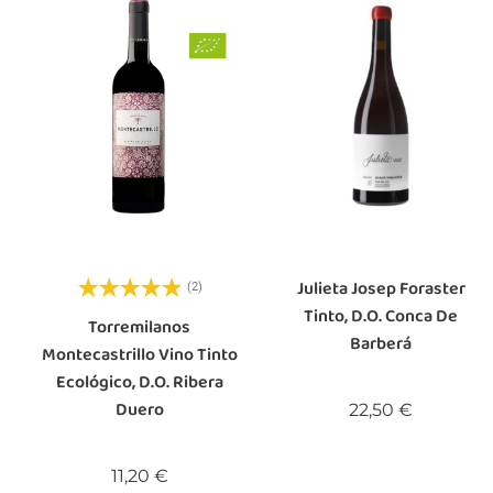
Julieta Josep Foraster
(2)
Tinto, D.O. Conca De
Torremilanos
Barberá
Montecastrillo Vino Tinto
Ecológico, D.O. Ribera
Duero
Precio
22,50 €
Precio
11,20 €