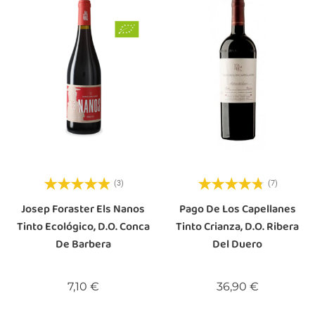
(3)
(7)
Josep Foraster Els Nanos
Pago De Los Capellanes
Tinto Ecológico, D.O. Conca
Tinto Crianza, D.O. Ribera
De Barbera
Del Duero
Precio
Precio
7,10 €
36,90 €