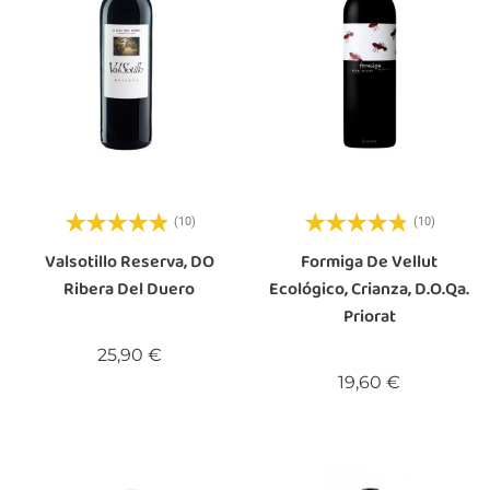
(10)
(10)
Valsotillo Reserva, DO
Formiga De Vellut
Ribera Del Duero
Ecológico, Crianza, D.O.Qa.
Priorat
Precio
25,90 €
Precio
19,60 €