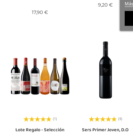
Más
Precio
9,20 €
Precio
17,90 €
(1)
(5)
Lote Regalo - Selección
Sers Primer Joven, D.O