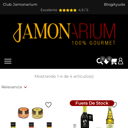
Club Jamonarium
Blog
Ayuda
Excelente
4,9 / 5
0
0
Mostrando 1-4 de 4 artículo(s)
Relevancia
Fuera De Stock