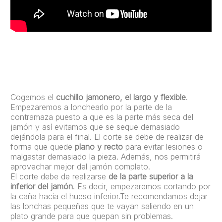
Cogemos el
cuchillo jamonero, el largo y flexible
.
Empezaremos a lonchearlo por la parte de la
contramaza puesto a que es la parte más seca del
jamón y así evitamos que se seque demasiado
dejándola para el final. El corte se debe de realizar de
forma que quede
plano y recto
para evitar lesiones o
malgastar demasiado la pieza. Además, nos permitirá
aprovechar mejor del jamón completo.
El corte debe de realizarse
de la parte superior a la
inferior del jamón
. Es decir, empezaremos cortando por
la caña hacia el hueso inferior.Te recomendamos dejar
las lonchas pequeñas que te vayan saliendo en un
plato grande para que quepan sin problemas.