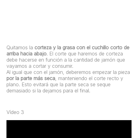
Quitamos la
corteza y la grasa con el cuchillo corto de
arriba hacia abajo
. El corte que haremos de corteza
debe hacerse en función a la cantidad de jamón que
vayamos a cortar y consumir.
Al igual que con el jamón, deberemos empezar la pieza
por la parte más seca
, manteniendo el corte recto y
plano. Esto evitará que la parte seca se seque
demasiado si la dejamos para el final.
Vídeo 3