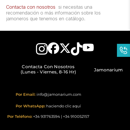
Contacta con nosotros
si necesitas una
recomendación o más información sobre los
jamoneros que tenemos en catálogo.
Contacta Con Nosotros
Jamonarium
(Lunes - Viernes, 8-16 Hr)
Por Email:
info@jamonarium.com
Por WhatsApp:
haciendo clic aquí
Por Teléfono:
+34 931763594
|
+34 910052157