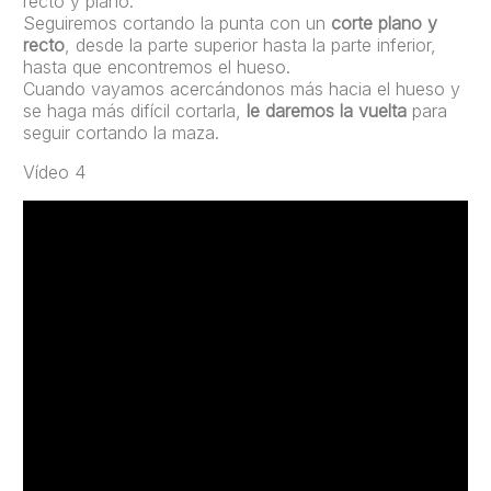
recto y plano.
Seguiremos cortando la punta con un
corte plano y
recto
, desde la parte superior hasta la parte inferior,
hasta que encontremos el hueso.
Cuando vayamos acercándonos más hacia el hueso y
se haga más difícil cortarla,
le daremos la vuelta
para
seguir cortando la maza.
Vídeo 4