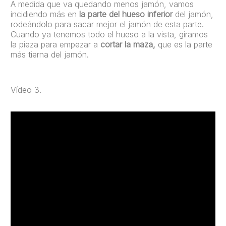
A medida que va quedando menos jamón, vamos
incidiendo más en
la parte del hueso inferior
del jamón,
rodeándolo para sacar mejor el jamón de esta parte.
Cuando ya tenemos todo el hueso a la vista, giramos
la pieza para empezar a
cortar la maza,
que es la parte
más tierna del jamón.
Vídeo 3.