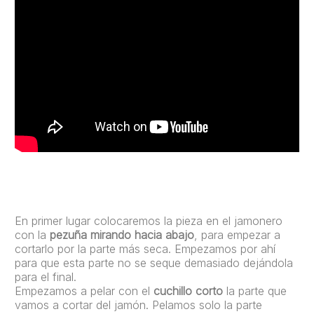
En primer lugar colocaremos la pieza en el jamonero
con la
pezuña mirando hacia abajo
, para empezar a
cortarlo por la parte más seca. Empezamos por ahí
para que esta parte no se seque demasiado dejándola
para el final.
Empezamos a pelar con el
cuchillo corto
la parte que
vamos a cortar del jamón. Pelamos solo la parte