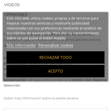
VIDEOS
OPINIONES
Este sitio web utiliza cookies propias y de terceros para
mejorar nuestros servicios y mostrarle publicidad
relacionada con sus preferencias mediante el análisis de
sus hábitos de navegación. Para dar su consentimiento
Es un producto de
máxima calidad entre los serranos
y
sobre su uso pulse el botón Acepto.
valorado en todo el mundo como uno de los grandes tesoros
Más información
Personalizar cookies
gastronómicos.
RECHAZAR TODO
Curación
: +20 meses
Alimentación
: Cereales.
Ver tipos de jamón
.
Consumo
: Cortar en pequeñas lonchas finas y servir a
ACEPTO
temperatura ambiente.
Conservación
:
Ver aquí cómo conservar
la
Jamón Gran Reserva
Selección.
Saber más información sobre la paleta serrana