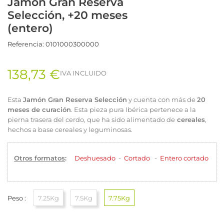
Jamón Gran Reserva
Selección, +20 meses
(entero)
Referencia:
0101000300000
138,73 €
IVA INCLUIDO
Esta
Jamón Gran Reserva Selección
y cuenta con más de
20
meses de curación
. Esta pieza pura Ibérica pertenece a la
pierna trasera del cerdo, que ha sido alimentado de
cereales
,
hechos a base cereales y leguminosas.
Otros formatos
:
Deshuesado
-
Cortado
-
Entero cortado
Peso :
7.25Kg
7.5Kg
7.75Kg