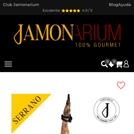
Club Jamonarium
Blog
Ayuda
Excelente
4,9 / 5
0
0