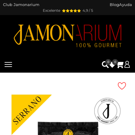
Club Jamonarium
Blog
Ayuda
Excelente
4,9 / 5
0
0