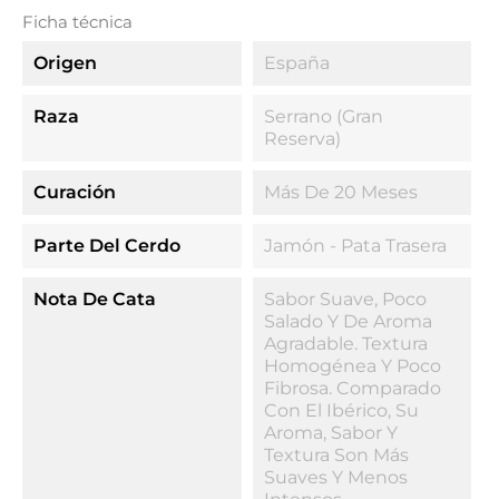
Ficha técnica
Origen
España
Raza
Serrano (Gran
Reserva)
Curación
Más De 20 Meses
Parte Del Cerdo
Jamón - Pata Trasera
Nota De Cata
Sabor Suave, Poco
Salado Y De Aroma
Agradable. Textura
Homogénea Y Poco
Fibrosa. Comparado
Con El Ibérico, Su
Aroma, Sabor Y
Textura Son Más
Suaves Y Menos