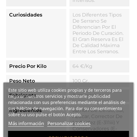
Intensos.
Curiosidades
Los Diferentes Tipos
De Serrano Se
Diferencian Por El
Periodo De Curación.
El Gran Reserva Es El
De Calidad Máxima
Entre Los Serranos.
Precio Por Kilo
64 €/kg
Peso Neto
100 Gr.
Este sitio web utiliza cookies propias y de terceros para
Fabricante
Jamonarium
mejorar nuestros servicios y mostrarle publicidad
relacionada con sus preferencias mediante el análisis de
sus hábitos de navegación. Para dar su consentimiento
Ingredientes
Jamón De Cerdo, Sal,
sobre su uso pulse el botón Acepto.
Azúcar, Corrector De
La Acidez (E-311iii) Y
Más información
Personalizar cookies
Conservadores (E-
250, E-252).