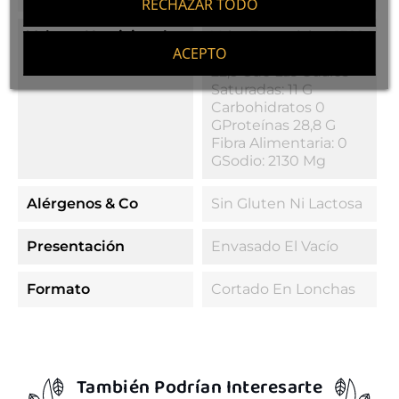
RECHAZAR TODO
Valores Nutricionales
Valor Energético: 1322
ACEPTO
KJ/ 318 Kcal Grasas:
22,5 Gde Las Cuales
Saturadas: 11 G
Carbohidratos 0
GProteínas 28,8 G
Fibra Alimentaria: 0
GSodio: 2130 Mg
Alérgenos & Co
Sin Gluten Ni Lactosa
Presentación
Envasado El Vacío
Formato
Cortado En Lonchas
También Podrían Interesarte