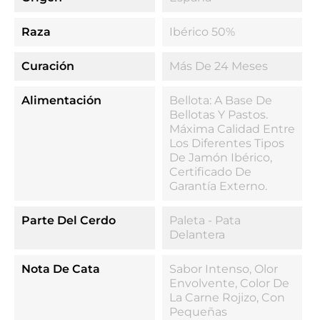
Raza
Ibérico 50%
Curación
Más De 24 Meses
Alimentación
Bellota: A Base De
Bellotas Y Pastos.
Máxima Calidad Entre
Los Diferentes Tipos
De Jamón Ibérico,
Certificado De
Garantía Externo.
Parte Del Cerdo
Paleta - Pata
Delantera
Nota De Cata
Sabor Intenso, Olor
Envolvente, Color De
La Carne Rojizo, Con
Pequeñas