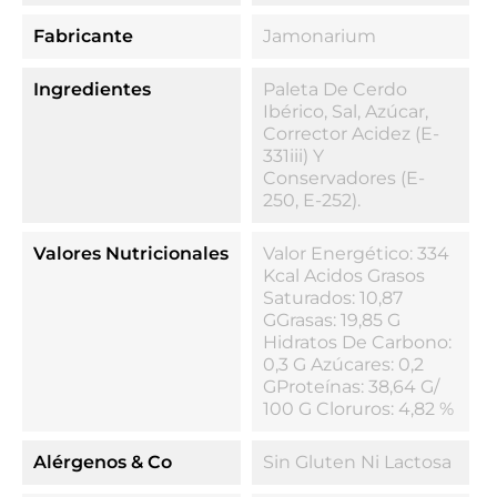
Fabricante
Jamonarium
Ingredientes
Paleta De Cerdo
Ibérico, Sal, Azúcar,
Corrector Acidez (E-
331iii) Y
Conservadores (E-
250, E-252).
Valores Nutricionales
Valor Energético: 334
Kcal Acidos Grasos
Saturados: 10,87
GGrasas: 19,85 G
Hidratos De Carbono:
0,3 G Azúcares: 0,2
GProteínas: 38,64 G/
100 G Cloruros: 4,82 %
Alérgenos & Co
Sin Gluten Ni Lactosa