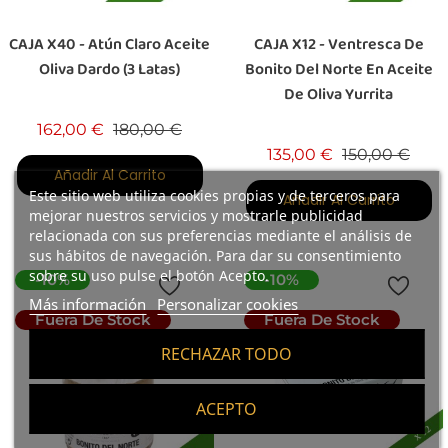
CAJA X40 - Atún Claro Aceite
CAJA X12 - Ventresca De
Oliva Dardo (3 Latas)
Bonito Del Norte En Aceite
De Oliva Yurrita
Precio base
Precio
162,00 €
180,00 €
Precio base
Prec
135,00 €
150,00 €
Añadir Al Carrito
Este sitio web utiliza cookies propias y de terceros para
Añadir Al Carrito
mejorar nuestros servicios y mostrarle publicidad
relacionada con sus preferencias mediante el análisis de
sus hábitos de navegación. Para dar su consentimiento
sobre su uso pulse el botón Acepto.
-10%
-10%
Más información
Personalizar cookies
Fuera De Stock
Fuera De Stock
RECHAZAR TODO
ACEPTO