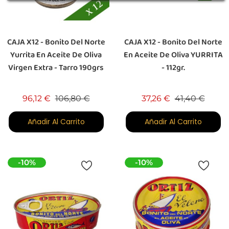
CAJA X12 - Bonito Del Norte
CAJA X12 - Bonito Del Norte
Yurrita En Aceite De Oliva
En Aceite De Oliva YURRITA
Virgen Extra - Tarro 190grs
- 112gr.
Precio base
Precio
Precio base
Preci
96,12 €
106,80 €
37,26 €
41,40 €
Añadir Al Carrito
Añadir Al Carrito
-10%
-10%