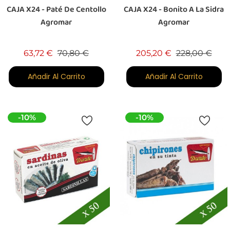
CAJA X24 - Paté De Centollo
CAJA X24 - Bonito A La Sidra
Agromar
Agromar
Precio base
Precio
Precio base
Prec
63,72 €
70,80 €
205,20 €
228,00 €
Añadir Al Carrito
Añadir Al Carrito
-10%
-10%