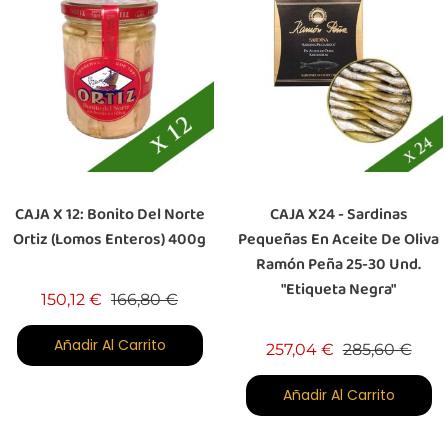
CAJA X 12: Bonito Del Norte
CAJA X24 - Sardinas
Ortiz (Lomos Enteros) 400g
Pequeñas En Aceite De Oliva
Ramón Peña 25-30 Und.
"Etiqueta Negra"
Precio base
Precio
150,12 €
166,80 €
Añadir Al Carrito
Precio base
Prec
257,04 €
285,60 €
Añadir Al Carrito