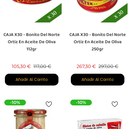
CAJA X30 - Bonito Del Norte
CAJA X30 - Bonito Del Norte
Ortiz En Aceite De Oliva
Ortiz En Aceite De Oliva
112gr
250gr
Precio base
Precio
Precio base
Prec
105,30 €
117,00 €
267,30 €
297,00 €
Añadir Al Carrito
Añadir Al Carrito
-10%
-10%