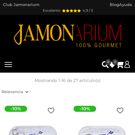
Club Jamonarium
Blog
Ayuda
Excelente
4,9 / 5
0
0
Mostrando 1-16 de 27 artículo(s)
Relevancia
-10%
-10%