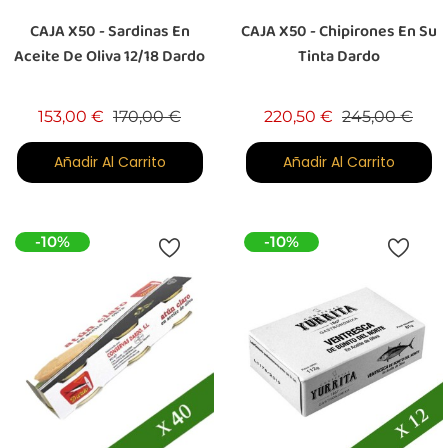
CAJA X50 - Sardinas En
CAJA X50 - Chipirones En Su
Aceite De Oliva 12/18 Dardo
Tinta Dardo
Precio base
Precio
Precio base
Prec
153,00 €
170,00 €
220,50 €
245,00 €
Añadir Al Carrito
Añadir Al Carrito
-10%
-10%