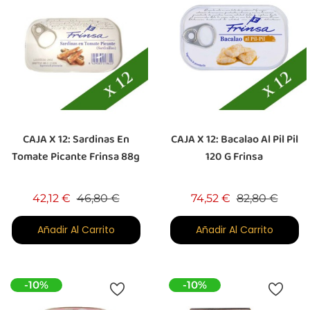
CAJA X 12: Sardinas En
CAJA X 12: Bacalao Al Pil Pil
Tomate Picante Frinsa 88g
120 G Frinsa
Precio base
Precio
Precio base
Preci
42,12 €
46,80 €
74,52 €
82,80 €
Añadir Al Carrito
Añadir Al Carrito
-10%
-10%