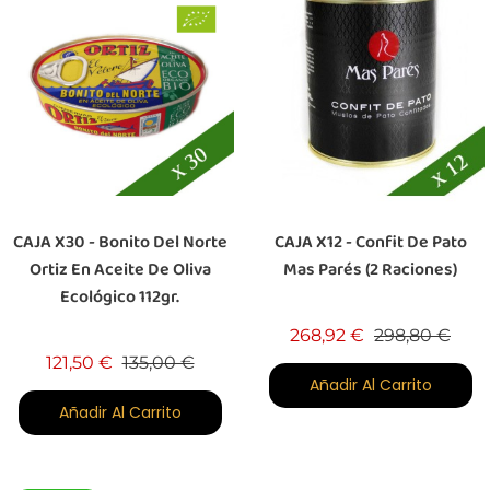
CAJA X30 - Bonito Del Norte
CAJA X12 - Confit De Pato
Ortiz En Aceite De Oliva
Mas Parés (2 Raciones)
Ecológico 112gr.
Precio base
Prec
268,92 €
298,80 €
Precio base
Precio
121,50 €
135,00 €
Añadir Al Carrito
Añadir Al Carrito