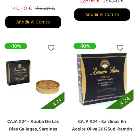
Precio base
Prec
228,96 €
254,40 €
Precio base
Precio
140,40 €
156,00 €
Añadir Al Carrito
Añadir Al Carrito
-10%
-10%
CAJA X24 - Xouba De Las
CAJA X24 - Sardinas En
Rias Gallegas, Sardinas
Aceite Oliva 20/25ud. Ramón