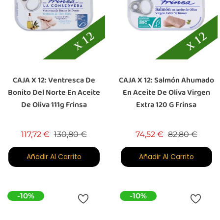
CAJA X 12: Ventresca De
CAJA X 12: Salmón Ahumado
Bonito Del Norte En Aceite
En Aceite De Oliva Virgen
De Oliva 111g Frinsa
Extra 120 G Frinsa
Precio base
Precio
Precio base
Preci
117,72 €
130,80 €
74,52 €
82,80 €
Añadir Al Carrito
Añadir Al Carrito
-10%
-10%