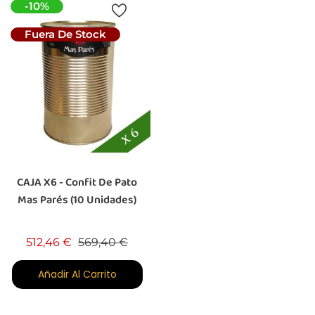
-10%
Fuera De Stock
CAJA X6 - Confit De Pato
Mas Parés (10 Unidades)
Precio base
Precio
512,46 €
569,40 €
Añadir Al Carrito