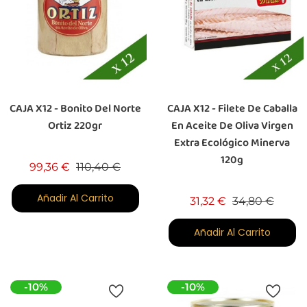
CAJA X12 - Bonito Del Norte
CAJA X12 - Filete De Caballa
Ortiz 220gr
En Aceite De Oliva Virgen
Extra Ecológico Minerva
120g
Precio base
Precio
99,36 €
110,40 €
Añadir Al Carrito
Precio base
Preci
31,32 €
34,80 €
Añadir Al Carrito
-10%
-10%