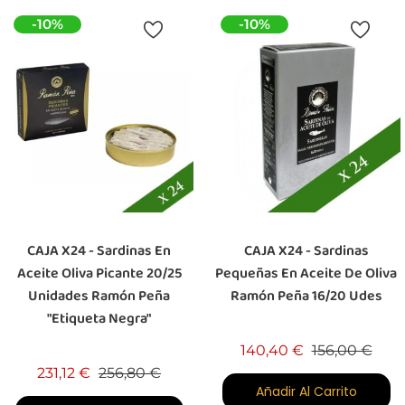
-10%
-10%
CAJA X24 - Sardinas En
CAJA X24 - Sardinas
Aceite Oliva Picante 20/25
Pequeñas En Aceite De Oliva
Unidades Ramón Peña
Ramón Peña 16/20 Udes
"Etiqueta Negra"
Precio base
Prec
140,40 €
156,00 €
Precio base
Precio
231,12 €
256,80 €
Añadir Al Carrito