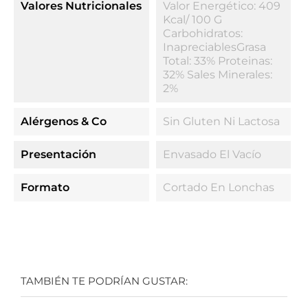
Valores Nutricionales
Valor Energético: 409
Kcal/ 100 G
Carbohidratos:
InapreciablesGrasa
Total: 33% Proteinas:
32% Sales Minerales:
2%
Alérgenos & Co
Sin Gluten Ni Lactosa
Presentación
Envasado El Vacío
Formato
Cortado En Lonchas
TAMBIÉN TE PODRÍAN GUSTAR: