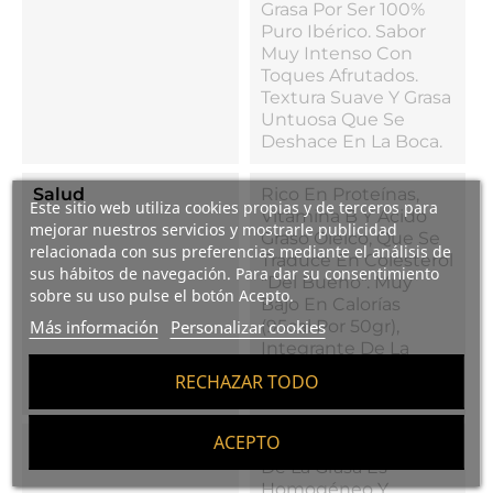
Grasa Por Ser 100%
Puro Ibérico. Sabor
Muy Intenso Con
Toques Afrutados.
Textura Suave Y Grasa
Untuosa Que Se
Deshace En La Boca.
Salud
Rico En Proteínas,
Este sitio web utiliza cookies propias y de terceros para
Vitamina B Y Ácido
mejorar nuestros servicios y mostrarle publicidad
Graso Oleico, Que Se
relacionada con sus preferencias mediante el análisis de
Traduce En Colesterol
sus hábitos de navegación. Para dar su consentimiento
"del Bueno". Muy
sobre su uso pulse el botón Acepto.
Bajo En Calorías
(95cal Por 50gr),
Más información
Personalizar cookies
Integrante De La
Dieta Mediterránea,
RECHAZAR TODO
100% Saludable.
ACEPTO
Curiosidades
El Tacto De La Parte
De La Grasa Es
Homogéneo Y