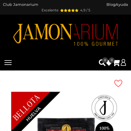
Club Jamonarium
Blog
Ayuda
Excelente
4,9 / 5
0
0