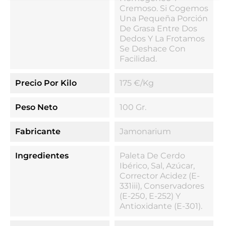
Cremoso. Si Cogemos
Una Pequeña Porción
De Grasa Entre Dos
Dedos Y La Frotamos
Se Deshace Con
Facilidad.
Precio Por Kilo
175 €/kg
Peso Neto
100 Gr.
Fabricante
Jamonarium
Ingredientes
Paleta De Cerdo
Ibérico, Sal, Azúcar,
Corrector Acidez (E-
331iii), Conservadores
(E-250, E-252) Y
Antioxidante (E-301).