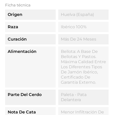
Ficha técnica
Origen
Huelva (España)
Raza
Ibérico 100%
Curación
Más De 24 Meses
Alimentación
Bellota: A Base De
Bellotas Y Pastos.
Máxima Calidad Entre
Los Diferentes Tipos
De Jamón Ibérico,
Certificado De
Garantía Externo.
Parte Del Cerdo
Paleta - Pata
Delantera
Nota De Cata
Menor Infiltración De