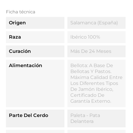
Ficha técnica
Origen
Salamanca (España)
Raza
Ibérico 100%
Curación
Más De 24 Meses
Alimentación
Bellota: A Base De
Bellotas Y Pastos.
Máxima Calidad Entre
Los Diferentes Tipos
De Jamón Ibérico,
Certificado De
Garantía Externo.
Parte Del Cerdo
Paleta - Pata
Delantera