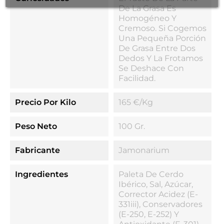
De La Grasa Es
Homogéneo Y
Cremoso. Si Cogemos
Una Pequeña Porción
De Grasa Entre Dos
Dedos Y La Frotamos
Se Deshace Con
Facilidad.
Precio Por Kilo
165 €/kg
Peso Neto
100 Gr.
Fabricante
Jamonarium
Ingredientes
Paleta De Cerdo
Ibérico, Sal, Azúcar,
Corrector Acidez (E-
331iii), Conservadores
(E-250, E-252) Y