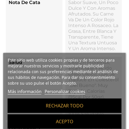
Nota De Cata
Sabor Suave, Un Poco
Dulce Y Con Aromas
Afrutados. Su Carne
Va De Un Color Rojo
Intenso A Rosaceo. La
Grasa, Entre Blanca Y
Transparente, Tiene
Una Textura Untuosa
Y Un Aroma Intenso.
Este sitio web utiliza cookies propias y de terceros para
Salud
Rico En Proteínas,
mejorar nuestros servicios y mostrarle publicidad
Vitamina B Y Ácido
relacionada con sus preferencias mediante el análisis de
Graso Oleico, Que Se
sus hábitos de navegación. Para dar su consentimiento
Traduce En Colesterol
sobre su uso pulse el botón Acepto.
"del Bueno". Muy
Bajo En Calorías
Más información
Personalizar cookies
(95cal Por 50gr),
Integrante De La
RECHAZAR TODO
Dieta Mediterránea,
100% Saludable.
ACEPTO
Curiosidades
El Tacto De La Parte