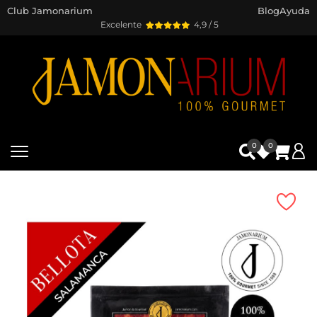
Club Jamonarium
Blog
Ayuda
Excelente
4,9 / 5
0
0