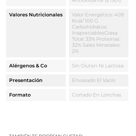
Antioxidante (E-301).
Valores Nutricionales
Valor Energético: 409
Kcal/ 100 G
Carbohidratos:
InapreciablesGrasa
Total: 33% Proteinas:
32% Sales Minerales:
2%
Alérgenos & Co
Sin Gluten Ni Lactosa
Presentación
Envasado El Vacío
Formato
Cortado En Lonchas