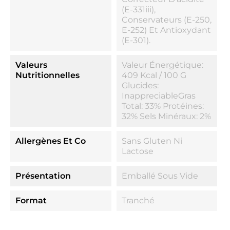
(E-331iii),
Conservateurs (E-250,
E-252) Et Antioxydant
(E-301).
Valeurs
Valeur Énergétique:
Nutritionnelles
409 Kcal / 100 G
Glucides:
InappreciableGras
Total: 33% Protéines:
32% Sels Minéraux: 2%
Allergènes Et Co
Sans Gluten Ni
Lactose
Présentation
Emballé Sous Vide
Format
Tranché