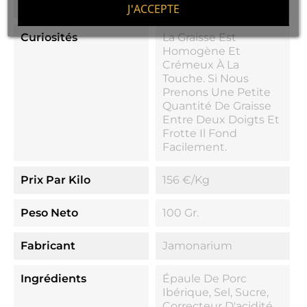
100% Saine
J'ACCEPTE
Curiosités
La Graisse Est
Homogène Et
Crémeux À La
Touche. Si Nous
Prenons Une Petite
Quantité De Graisse
Entre Deux Doigts Et
Frotte Il Fond
Facilement.
Prix Par Kilo
156 €/kg
Peso Neto
100 Gr.
Fabricant
Jamonarium
Ingrédients
Épaule De Porc
Ibérique, Sel, Sucre,
Correcteur D'acidité