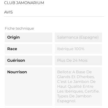
CLUB JAMONARIUM
AVIS
Fiche technique
Origin
Salamanca (Espagne)
Race
Ibérique 100%
Guérison
Plus De 24 Mois
Nourrison
Bellota: A Base De
Glands Et D'herbes.
C’est Le Jambon De
Haut Qualité Entre
Les Ibériques, Certifie.
Types De Jambon
Espagnol.