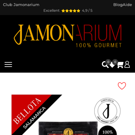
Club Jamonarium
Blog
Aide
Excellent
4,9 / 5
0
0