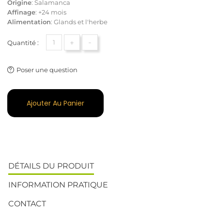
Origine
: Salamanca
Affinage
: +24 mois
Alimentation
: Glands et l'herbe
+
-
Quantité :
Poser une question
Ajouter Au Panier
DÉTAILS DU PRODUIT
INFORMATION PRATIQUE
CONTACT