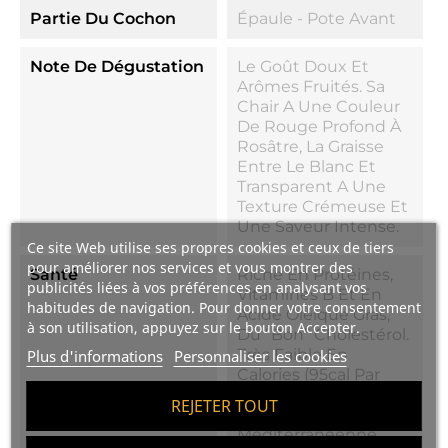
Partie Du Cochon
Épaule - Pote Avant
Note De Dégustation
Le Goût Doux Et
Arômes Fruités. Sa
Chair A Une Couleur
De Rouge Profond À
Rosâtre, La Graisse
Entre Le Blanc Et
Transparent A Une
Texture Crémeuse Et
Une Saveur Intense.
Ce site Web utilise ses propres cookies et ceux de tiers
pour améliorer nos services et vous montrer des
Santé
Riche En Protéines,
publicités liées à vos préférences en analysant vos
Vitamines B Et En
habitudes de navigation. Pour donner votre consentement
Acide Oléique Gras,
à son utilisation, appuyez sur le bouton Accepter.
Du “bon” Cholestérol.
Très Faible En
Plus d'informations
Personnaliser les cookies
Calories (95cal Par
50g), Un Membre De
REJETER TOUT
La Diète
Méditerranéenne,