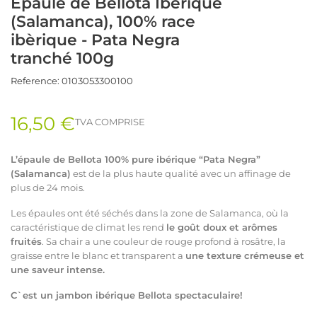
Épaule de Bellota Ibèrique
(Salamanca), 100% race
ibèrique - Pata Negra
tranché 100g
Reference:
0103053300100
16,50 €
TVA COMPRISE
L’
épaule
de Bellota 100% pure ibérique “Pata Negra”
(
Salamanca)
est de la plus haute qualité avec un affinage de
plus de 24 mois.
Les épaules ont été séchés dans la zone de Salamanca, où la
caractéristique de climat les rend
le goût doux et arômes
fruités
. Sa chair a une couleur de rouge profond à rosâtre, la
graisse entre le blanc et transparent a
une texture crémeuse et
une saveur intense.
C`est un jambon ibérique Bellota spectaculaire!