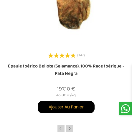
(147)
-
Épaule Ibérico Bellota (Salamanca), 100% Race Ibèrique -
Pata Negra
Prix
197,10 €
43.80 €/kg
Ajouter Au Panier