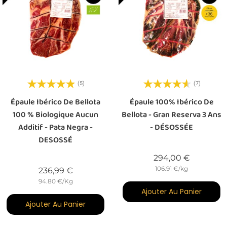
(5)
(7)
Épaule Ibérico De Bellota
Épaule 100% Ibérico De
100 % Biologique Aucun
Bellota - Gran Reserva 3 Ans
Additif - Pata Negra -
- DÉSOSSÉE
DESOSSÉ
Prix
294,00 €
106.91 €/kg
Prix
236,99 €
94.80 €/Kg
Ajouter Au Panier
Ajouter Au Panier