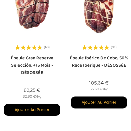
(68)
(31)
Épaule Gran Reserva
Épaule Ibérico De Cebo, 50%
Selección, +15 Mois -
Race Ibèrique - DÉSOSSÉE
DÉSOSSÉE
Prix
105,64 €
55.60 €/kg
Prix
82,25 €
32.90 €/kg
Ajouter Au Panier
Ajouter Au Panier