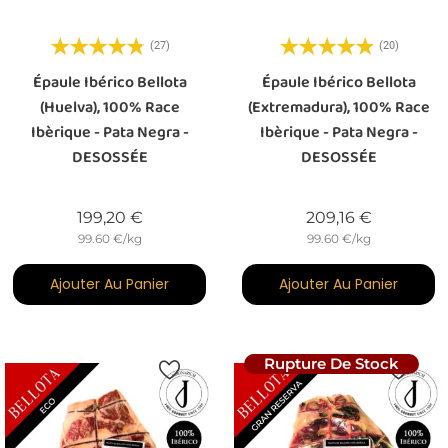
(27)
(20)
Épaule Ibérico Bellota
Épaule Ibérico Bellota
(Huelva), 100% Race
(Extremadura), 100% Race
Ibèrique - Pata Negra -
Ibèrique - Pata Negra -
DESOSSÉE
DESOSSÉE
Prix
Prix
199,20 €
209,16 €
99.60 €/kg
99.60 €/kg
Ajouter Au Panier
Ajouter Au Panier
Rupture De Stock