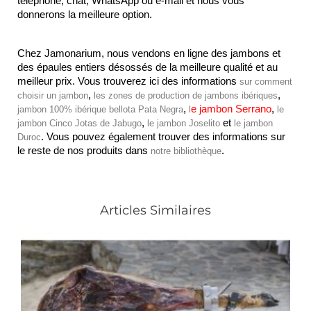
téléphone, chat, WhatsApp ou e-mail et nous vous 
donnerons la meilleure option.
Chez Jamonarium, nous vendons en ligne des jambons et 
des épaules entiers désossés de la meilleure qualité et au 
meilleur prix. Vous trouverez ici des informations 
sur comment 
, 
, 
choisir un jambon
les zones de production de jambons ibériques
, 
e jambon Serrano
, 
jambon 100% ibérique bellota Pata Negra
l
le 
, 
 et 
jambon Cinco Jotas de Jabugo
le jambon Joselito
le jambon 
. Vous pouvez également trouver des informations sur 
Duroc
le reste de nos produits dans 
.
notre bibliothèque
Articles Similaires