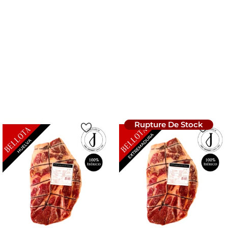
Ibèrique - Pata Negra -
DESOSSÉE
DESOSSÉE
Prix
217,20 €
90.50 €/kg
Prix
238,99 €
88.50 €/kg
Ajouter Au Panier
Ajouter Au Panier
Rupture De Stock