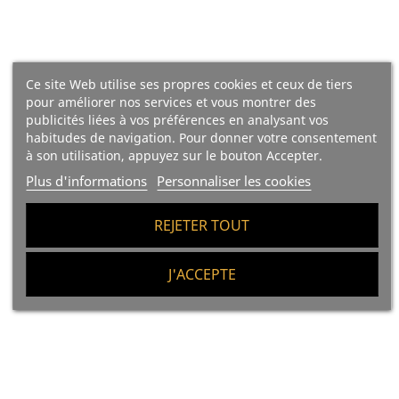
Ajouter Au Panier
Rupture De Stock
Ce site Web utilise ses propres cookies et ceux de tiers
pour améliorer nos services et vous montrer des
publicités liées à vos préférences en analysant vos
habitudes de navigation. Pour donner votre consentement
à son utilisation, appuyez sur le bouton Accepter.
Plus d'informations
Personnaliser les cookies
REJETER TOUT
J'ACCEPTE
(12)
(10)
Jambon Ibérico Bellota
Jambon Ibérico Bellota
(Huelva), 100% Race
(Extremadura), 100% Race
Ibèrique - Pata Negra -
Ibèrique - Pata Negra -
DESOSSÉ
DESOSSÉ