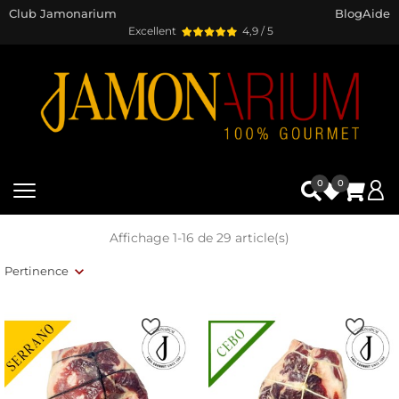
Club Jamonarium
Blog
Aide
Excellent
4,9 / 5
0
0
Affichage 1-16 de 29 article(s)
Pertinence