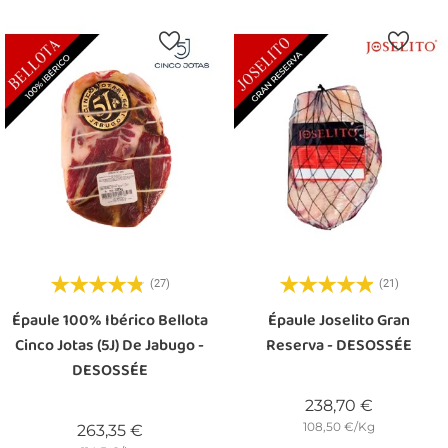
(27)
(21)
Épaule 100% Ibérico Bellota
Épaule Joselito Gran
Cinco Jotas (5J) De Jabugo -
Reserva - DESOSSÉE
DESOSSÉE
Prix
238,70 €
108,50 €/Kg
Prix
263,35 €