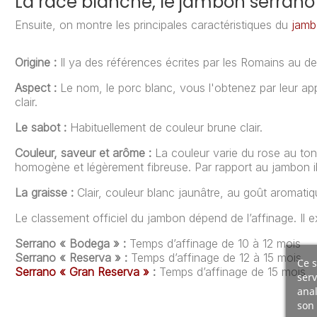
La race blanche, le jambon serran
Ensuite, on montre les principales caractéristiques du
jamb
Origine :
Il ya des références écrites par les Romains au d
Aspect :
Le nom, le porc blanc, vous l'obtenez par leur app
clair.
Le sabot :
Habituellement de couleur brune clair.
Couleur, saveur et arôme :
La couleur varie du rose au to
homogène et légèrement fibreuse. Par rapport au jambon ibé
La graisse :
Clair, couleur blanc jaunâtre, au goût aromatiq
Le classement officiel du jambon dépend de l’affinage. Il 
Serrano « Bodega » :
Temps d’affinage de 10 à 12 mois
Serrano « Reserva » :
Temps d’affinage de 12 à 15 mois
Ce s
Serrano « Gran Reserva »
:
Temps d’affinage de 15 mois
serv
anal
son 