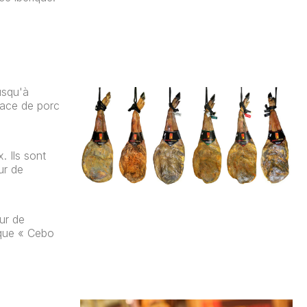
usqu'à
 race de porc
. Ils sont
ur de
ur de
ique « Cebo