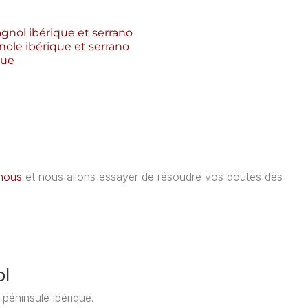
nol ibérique et serrano
le ibérique et serrano
que
nous
et nous allons essayer de résoudre vos doutes dès
l
ol
 péninsule ibérique.