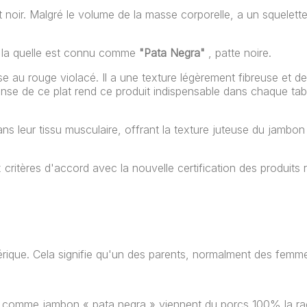
t noir. Malgré le volume de la masse corporelle, a un squelette
ur la quelle est connu comme
"Pata Negra"
, patte noire.
 au rouge violacé. Il a une texture légèrement fibreuse et de 
tense de ce plat rend ce produit indispensable dans chaque tab
ns leur tissu musculaire, offrant la texture juteuse du jambon 
critères d'accord avec la nouvelle certification des produits r
érique. Cela signifie qu'un des parents, normalment des fem
 comme jambon « pata negra » viennent du porcs 100% la rac