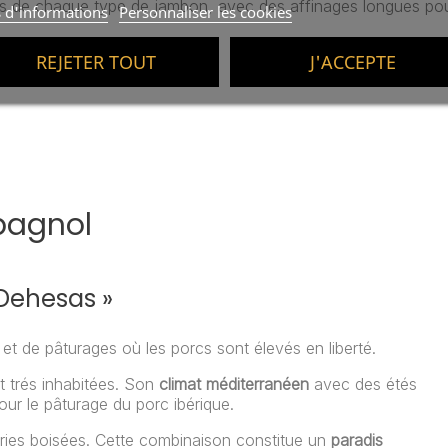
ts de chaque type de jambon, avec des affinages longues pour
s d'informations
Personnaliser les cookies
REJETER TOUT
J'ACCEPTE
pagnol
 Dehesas »
et de pâturages où les porcs sont élevés en liberté.
t trés inhabitées. Son
climat méditerranéen
avec des étés
our le pâturage du porc ibérique.
airies boisées. Cette combinaison constitue un
paradis