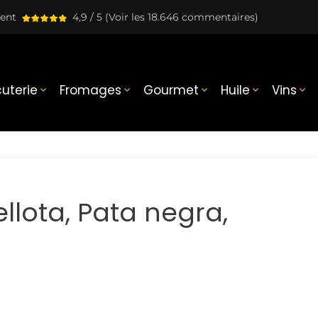
lent
4,9 / 5
(Voir les 18.646 commentaires)
uterie
Fromages
Gourmet
Huile
Vins





llota, Pata negra,