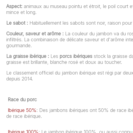
Aspect:
animaux au museau pointu et étroit, le poil court e
mince et long.
Le sabot :
Habituellement les sabots sont noir, raison po
Couleur, saveur et arôme :
La couleur du jambon va du rose
infiltrés. La combinaison de délicate saveur et d'arôme in
gourmande.
La graisse ibérique :
Les
porcs ibériques
stock la graisse da
graisse est brillante, blanche rosé et doux au toucher.
Le classement officiel du jambon ibérique est régi par deux 
depuis 2014.
Race du porc
Ibérique 50%
: Des jambons ibériques ont 50% de race ib
de race ibérique.
Ibérique 100%
: Le jambon ibérique 100%, ou aussi connu