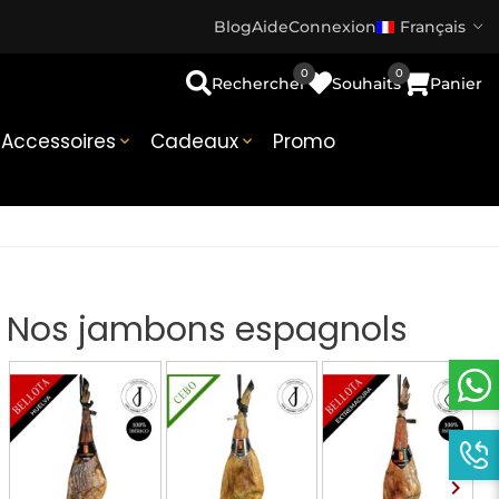
Blog
Aide
Connexion
Français
0
0
Rechercher
Souhaits
Panier
Accessoires
Cadeaux
Promo


Nos jambons espagnols
