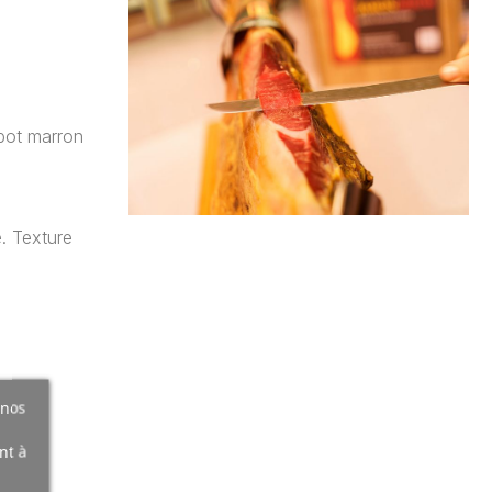
abot marron
. Texture
 nos
nt à