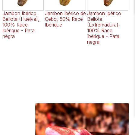
Jambon Ibérico
Jambon Ibérico de
Jambon Ibérico
Ép
Bellota (Huelva),
Cebo, 50% Race
Bellota
Ce
100% Race
Ibérique
(Extremadura),
5
Ibèrique - Pata
100% Race
Ib
negra
Ibèrique - Pata
negra