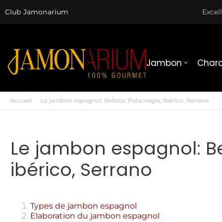
Club Jamonarium
Excel
Jambon
Charc

Accueil
Le jambon espagnol: Bellota, Pata negra, ibérico, Serrano
Le jambon espagnol: Be
ibérico, Serrano
Types de jambon espagnol
Elaboration du jambon espagnol