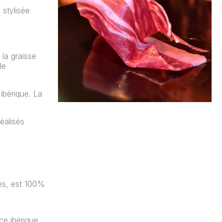
 stylisée
la graisse
le
ibérique. La
éalisés
mes, est 100%
e ibérique.