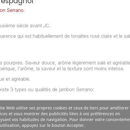
o espagnol
on Serrano
:
euxième siècle avant JC.
arence qui est habituellement de tonalites rosé claire et le s
ns pourpres. Saveur douce, arôme légèrement salé et agréable
rique, l'arôme, la saveur et la texture sont moins intense.
ue et agréable.
existe 3 types ou qualités de jambon Serrano:
ite Web utilise ses propres cookies et ceux de tiers pour améliorer
ices et vous montrer des publicités liées à vos préférences en
ysant vos habitudes de navigation. Pour donner votre consenteme
utilisation, appuyez sur le bouton Accepter.