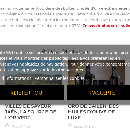
és individuellement ou dans des boîtes. L'
huile d'olive extra vierge
O
t d'origine bio de catégorie supérieure. Cette huile d'olive extra vier
. Cette huile est classée parmi les meilleures huiles d'olive extra vi
vec une extraction à froid à moins de 27ºC.
En savoir plus sur l'huil
Articles Similaires
ite Web utilise ses propres cookies et ceux de tiers pour améliorer
ices et vous montrer des publicités liées à vos préférences en
ysant vos habitudes de navigation. Pour donner votre consenteme
utilisation, appuyez sur le bouton Accepter.
s d'informations
Personnaliser les cookies
REJETER TOUT
J'ACCEPTE
VILLES DE SAVEUR :
ORO DE BAILÉN, DES
JAÉN, LA SOURCE DE
HUILES D'OLIVE DE
L'OR VERT
LUXE
760
Aimé
1235
Aimé