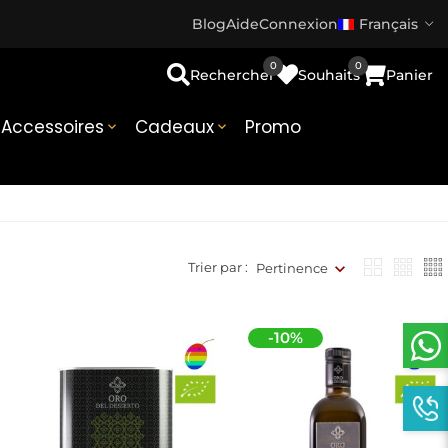
Blog
Aide
Connexion
Français
0
0
Rechercher
Souhaits
Panier
Accessoires
Cadeaux
Promo


Trier par :
Pertinence
-10%