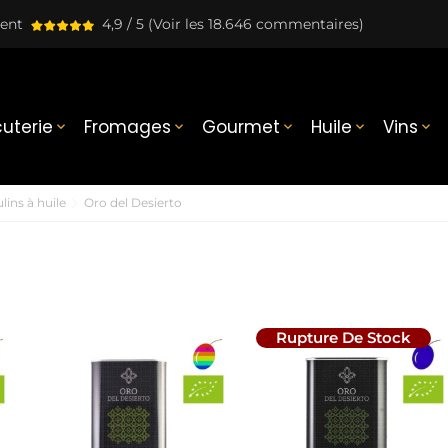
lent
4,9 / 5
(Voir les 18.646 commentaires)
uterie
Fromages
Gourmet
Huile
Vins





lins à huile
Oro del Desierto
Rupture De Stock