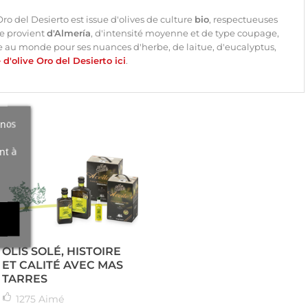
ro del Desierto est issue d'olives de culture
bio
, respectueuses
ge provient
d'Almería
, d'intensité moyenne et de type coupage,
erge au monde pour ses nuances d'herbe, de laitue, d'eucalyptus,
e d'olive Oro del Desierto ici
.
 nos
nt à
OLIS SOLÉ, HISTOIRE
ET CALITÉ AVEC MAS
TARRES
1275
Aimé