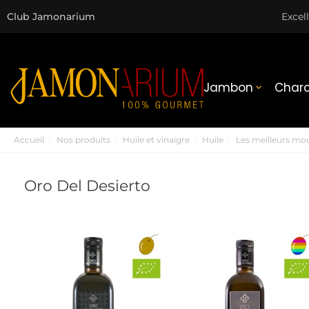
Club Jamonarium
Excel
Jambon
Charc

Accueil
Nos produits
Huile et vinaigre
Huile
Les meilleurs mou
Oro Del Desierto