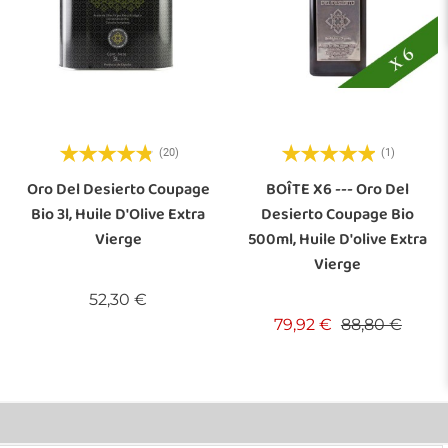
(20)
(1)
Oro Del Desierto Coupage
BOÎTE X6 --- Oro Del
Bio 3l, Huile D'Olive Extra
Desierto Coupage Bio
Vierge
500ml, Huile D'olive Extra
Vierge
Prix
52,30 €
Prix de base
Prix
79,92 €
88,80 €