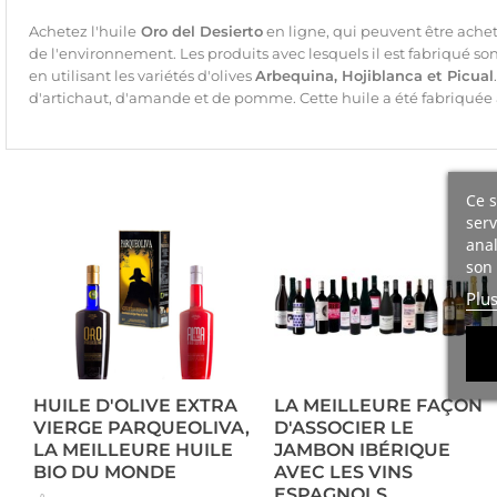
Achetez l'huile
Oro del Desierto
en ligne, qui peuvent être achet
de l'environnement. Les produits avec lesquels il est fabriqué son
en utilisant les variétés d'olives
Arbequina, Hojiblanca et Picual
d'artichaut, d'amande et de pomme. Cette huile a été fabriquée a
Ce s
serv
anal
son 
Plu
HUILE D'OLIVE EXTRA
LA MEILLEURE FAÇON
VIERGE PARQUEOLIVA,
D'ASSOCIER LE
LA MEILLEURE HUILE
JAMBON IBÉRIQUE
BIO DU MONDE
AVEC LES VINS
ESPAGNOLS