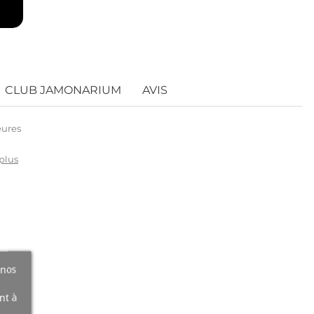
CLUB JAMONARIUM
AVIS
eures
 plus
 nos
nt à