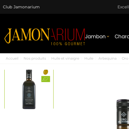
Club Jamonarium
Excel
Jambon
Charc

Accueil
Nos produits
Huile et vinaigre
Huile
Arbequina
Oro 