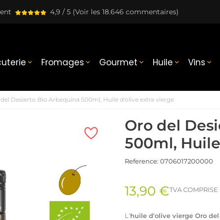
lent
4,9 / 5
(Voir les 18.646 commentaires)
uterie
Fromages
Gourmet
Huile
Vins





del Desierto Bio Arbequina 500ml, Huile d'olive extra vierge
Oro del Desi
500ml, Huile
Reference:
0706017200000
13,90 €
TVA COMPRISE
L'
huile d'olive vierge
Oro del