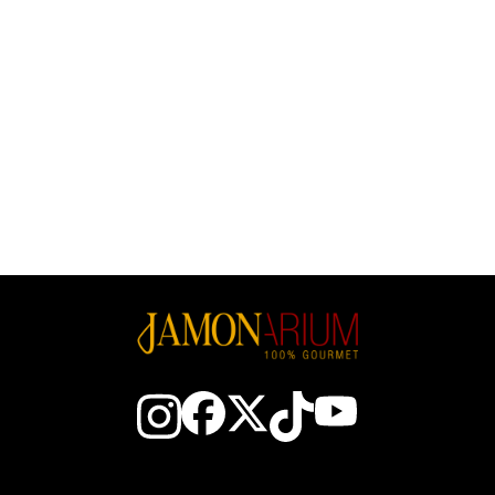
Huile D'Olive Extra Vierge &
Citron 250ml, Olis Solé
Prix
6,90 €
Prix
6,25 €