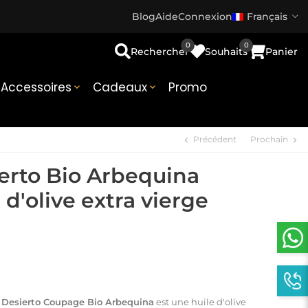
Blog
Aide
Connexion
Français
0
0
Rechercher
Souhaits
Panier
Accessoires
Cadeaux
Promo


Précédent
Prochain
chevron_left
chevron_right
erto Bio Arbequina
 d'olive extra vierge
 Desierto Coupage Bio Arbequina
est
une
huile d'olive