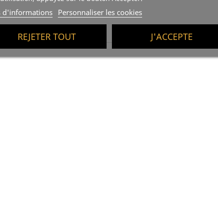
s d'informations
Personnaliser les cookies
REJETER TOUT
J'ACCEPTE
Huile D'Olive Extra Vierge &
(1)
Truffe 250ml, Olis Solé