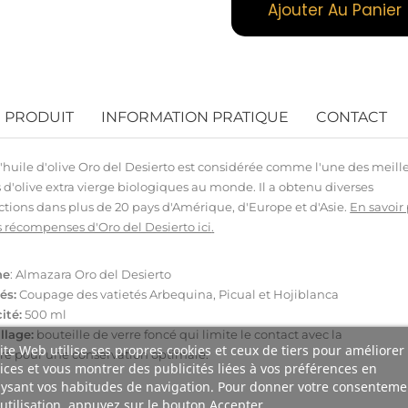
Ajouter Au Panier
U PRODUIT
INFORMATION PRATIQUE
CONTACT
L'huile d'olive Oro del Desierto est considérée comme l'une des meill
 d'olive extra vierge biologiques au monde. Il a obtenu diverses
nctions dans plus de 20 pays d'Amérique, d'Europe et d'Asie.
En savoir
s récompenses d'Oro del Desierto ici
.
ne
:
Almazara Oro del Desierto
és:
Coupage des vatietés
Arbequina
,
Picual
et
Hojiblanca
ité:
500 ml
lage:
bouteille de
verre foncé
qui
limite le contact
avec la
ite Web utilise ses propres cookies et ceux de tiers pour améliorer
re
pour
une conservation optimale
.
ices et vous montrer des publicités liées à vos préférences en
ysant vos habitudes de navigation. Pour donner votre consenteme
utilisation, appuyez sur le bouton Accepter.