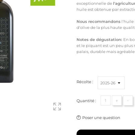
exceptionnelle
de
l'agricultu
huile est obtenue par extracti
Nous recommandons
l'huile
d'olive
de
la plus haute quali
Notes de dégustation:
En bo
et le piquant est un peu plus 
palais, durable mais agréable
Récolte :
+
-
Quantité :
Poser une question