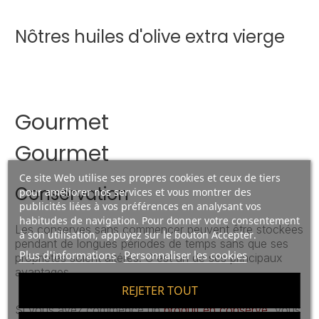
Nôtres huiles d'olive extra vierge
Gourmet
Gourmet
Ce site Web utilise ses propres cookies et ceux de tiers
Conservation
pour améliorer nos services et vous montrer des
publicités liées à vos préférences en analysant vos
habitudes de navigation. Pour donner votre consentement
Les conserves sans commencer peuvent être stockées
à son utilisation, appuyez sur le bouton Accepter.
pendant de longues périodes de temps sans que ses
Plus d'informations
Personnaliser les cookies
propriétés soient altérés. C'est un de ses principaux
avantages.
REJETER TOUT
Si vous avez commencé un
produit en conserve
, vous