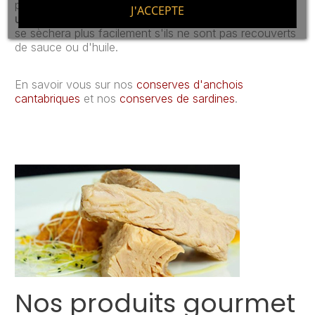
pouvez le conserver au frigo
dans un pot en verre ou
J'ACCEPTE
un tupper
. S'ils sont stockés dans la boîte original, ils
se sèchera plus facilement s'ils ne sont pas recouverts
de sauce ou d'huile.
En savoir vous sur nos
conserves d'anchois
cantabriques
et nos
conserves de sardines
.
Nos produits gourmet