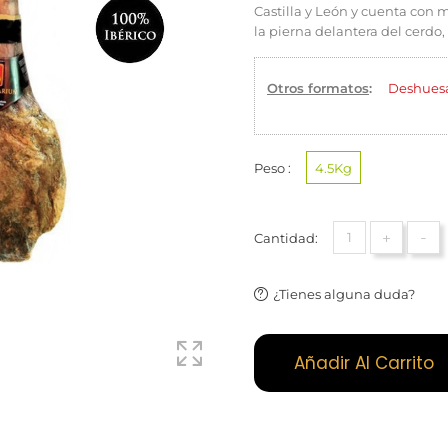
Castilla y León y cuenta con 
la pierna delantera del cerdo
Otros formatos
:
Deshues
Peso :
4.5Kg
+
-
Cantidad:
¿Tienes alguna duda?
Añadir Al Carrito