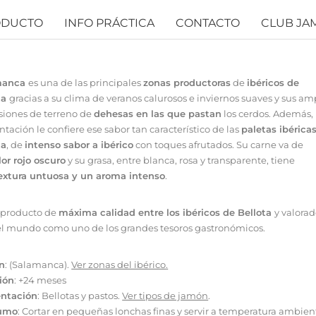
ODUCTO
INFO PRÁCTICA
CONTACTO
CLUB JA
manca
es una de las principales
zonas productoras
de
ibéricos de
ta
gracias a su clima de veranos calurosos e inviernos suaves y sus am
siones de terreno de
dehesas en las que pastan
los cerdos. Además, 
tación le confiere ese sabor tan característico de las
paletas ibérica
ta
, de
intenso sabor a ibérico
con toques afrutados. Su carne va de
lor rojo oscuro
y su grasa, entre blanca, rosa y transparente, tiene
extura untuosa y un aroma intenso
.
 producto de
máxima calidad entre los ibéricos de Bellota
y valora
el mundo como uno de los grandes tesoros gastronómicos.
n
: (Salamanca).
Ver zonas del ibérico
.
ión
: +24 meses
ntación
: Bellotas y pastos.
Ver tipos de jamón
.
umo
: Cortar en pequeñas lonchas finas y servir a temperatura ambien