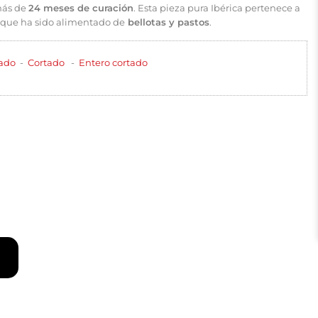
más de
24 meses de curación
. Esta pieza pura Ibérica pertenece a
, que ha sido alimentado de
bellotas y pastos
.
ado
-
Cortado
-
Entero cortado