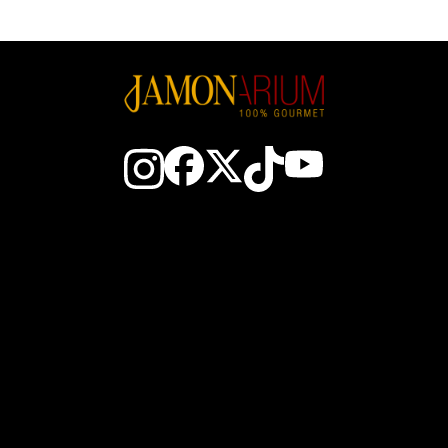
Contacto
Todo sobre el jamón
El Club
Cómo elegir un jamó
Gana JAM$
Cómo cortar jamón
Nosotros
Conservación del jamó
Cestas de Navidad
Zonas del jamón ibéric