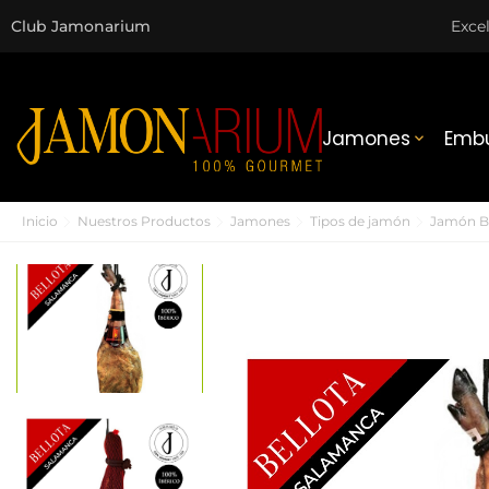
Club Jamonarium
Exce
Jamones
Embu

Inicio
Nuestros Productos
Jamones
Tipos de jamón
Jamón Be