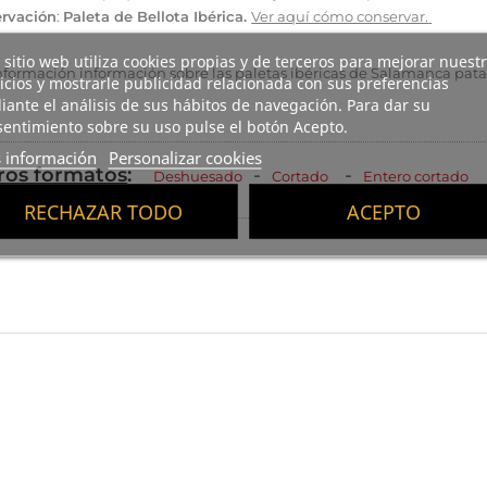
rvación
:
Paleta de Bellota Ibérica.
Ver aquí cómo conservar.
 sitio web utiliza cookies propias y de terceros para mejorar nuest
nformación información sobre las paletas ibéricas de Salamanca pat
icios y mostrarle publicidad relacionada con sus preferencias
ante el análisis de sus hábitos de navegación. Para dar su
entimiento sobre su uso pulse el botón Acepto.
 información
Personalizar cookies
ros formatos
:
-
-
Deshuesado
Cortado
Entero cortado
RECHAZAR TODO
ACEPTO