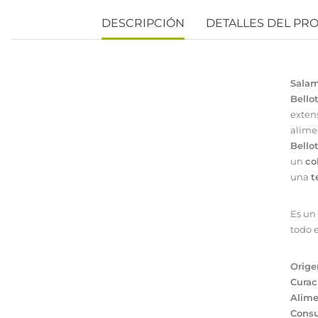
DESCRIPCIÓN
DETALLES DEL PR
Sala
Bello
exten
alimen
Bello
un
co
una
t
Es un
todo 
Orige
Curac
Alime
Cons