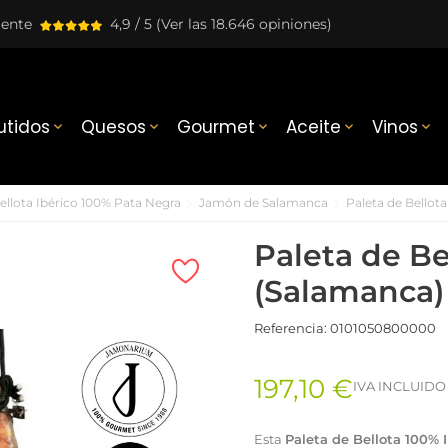
lente
4,9 / 5
(Ver las 18.646 opiniones)
tidos
Quesos
Gourmet
Aceite
Vinos





llota Ibérico 100% Pata Negra
Jamón de Salamanca
Paleta de Bellot
Paleta de Be
(Salamanca)
Referencia:
0101050800000
197,10 €
IVA INCLUIDO
Esta
Paleta de Bellota 100% 