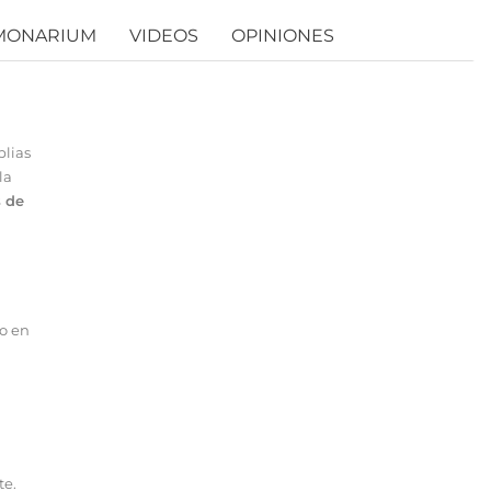
MONARIUM
VIDEOS
OPINIONES
plias
la
s de
do en
te.