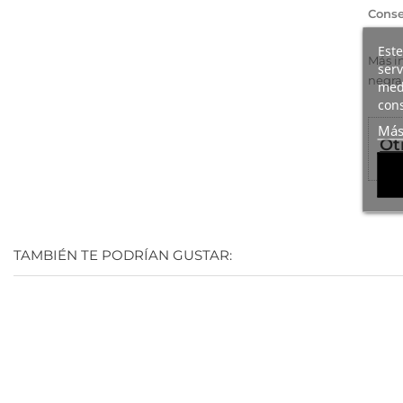
Conse
Este
Más i
serv
negra
medi
cons
Más
Ot
TAMBIÉN TE PODRÍAN GUSTAR: