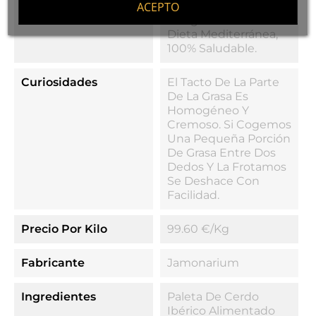
ACEPTO
(95cal Por 50gr),
Integrante De La
Dieta Mediterránea,
100% Saludable.
Curiosidades
El Tacto De La Parte
De La Grasa Es
Homogéneo Y
Cremoso. Si Cogemos
Una Pequeña Porción
De Grasa Entre Dos
Dedos Y La Frotamos
Se Deshace Con
Facilidad.
Precio Por Kilo
99.60 €/kg
Fabricante
Jamonarium
Ingredientes
Paleta De Cerdo
Ibérico Alimentado