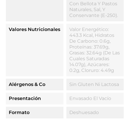
Con Bellota Y Pastos
Naturales, Sal, Y
Conservante (E-250).
Valores Nutricionales
Valor Energético:
443.3 Kcal, Hidratos
De Carbono: 0.6g,
Proteínas: 37.69g,
Grasas: 32.64g (de Las
Cuales Saturadas
14.07g), Azúcares:
0.2g, Cloruro: 4.49g
Alérgenos & Co
Sin Gluten Ni Lactosa
Presentación
Envasado El Vacío
Formato
Deshuesado