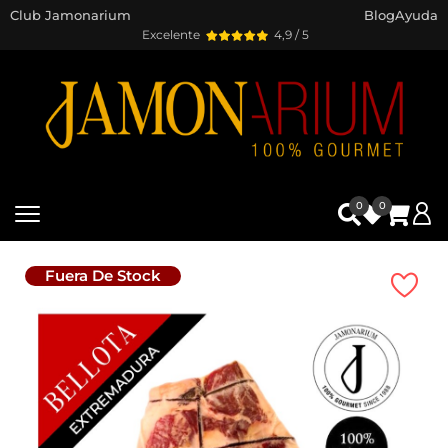
Club Jamonarium
Blog
Ayuda
Excelente
4,9 / 5
0
0
Fuera De Stock