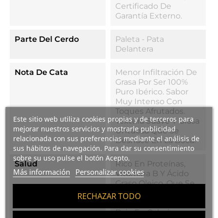
Certificado De
Garantía Externo.
Parte Del Cerdo
Paleta - Pata
Delantera
Nota De Cata
Menor Infiltración De
Grasa Por Ser 100%
Puro Ibérico. Sabor
Muy Intenso Con
Toques Afrutados.
Este sitio web utiliza cookies propias y de terceros para
Textura Suave Y Grasa
mejorar nuestros servicios y mostrarle publicidad
Untuosa Que Se
relacionada con sus preferencias mediante el análisis de
Deshace En La Boca.
sus hábitos de navegación. Para dar su consentimiento
sobre su uso pulse el botón Acepto.
Salud
Rico En Proteínas,
Más información
Personalizar cookies
Vitamina B Y Ácido
Graso Oleico, Que Se
Traduce En Colesterol
RECHAZAR TODO
"del Bueno". Muy
Bajo En Calorías