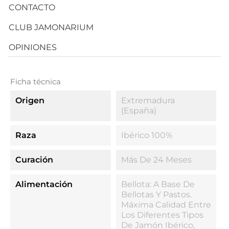
CONTACTO
CLUB JAMONARIUM
OPINIONES
Ficha técnica
Origen
Extremadura
(España)
Raza
Ibérico 100%
Curación
Más De 24 Meses
Alimentación
Bellota: A Base De
Bellotas Y Pastos.
Máxima Calidad Entre
Los Diferentes Tipos
De Jamón Ibérico,