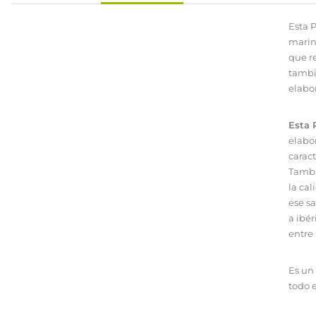
Esta P
marin
que r
tambi
elabo
Esta 
elabo
caract
Tambi
la cal
ese sa
a ibér
entre
Es un
todo 