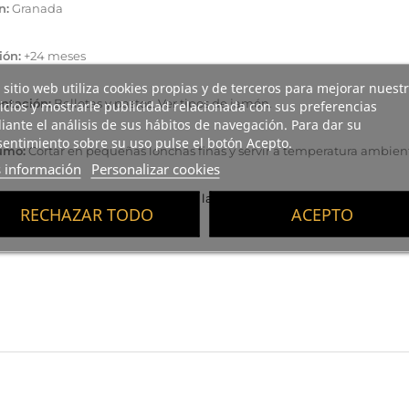
n:
Granada
ión:
+24 meses
 sitio web utiliza cookies propias y de terceros para mejorar nuest
ntación:
Bellotas y pastos. Ver tipos de jamón.
icios y mostrarle publicidad relacionada con sus preferencias
ante el análisis de sus hábitos de navegación. Para dar su
entimiento sobre su uso pulse el botón Acepto.
umo:
Cortar en pequeñas lonchas finas y servir a temperatura ambien
 información
Personalizar cookies
rvación
:
Ver aquí
cómo conservar la Paleta de Bellota 100% Ibérica
RECHAZAR TODO
ACEPTO
ica sin aditivos - Pata Negra