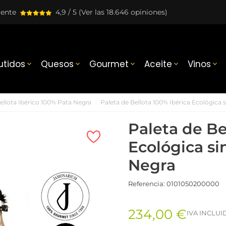
lente
4,9 / 5
(Ver las 18.646 opiniones)
tidos
Quesos
Gourmet
Aceite
Vinos





llota Ibérico 100% Pata Negra
Paleta de Bellota 100% Ibérica Ecológica s
Paleta de Be
Ecológica sin
Negra
Referencia:
0101050200000
234,00 €
IVA INCLUI