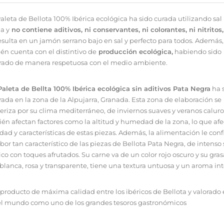
aleta de Bellota 100% Ibérica ecológica ha sido curada utilizando sal
a y
no contiene aditivos, ni conservantes, ni colorantes, ni nitritos,
esulta en un jamón serrano bajo en sal y perfecto para todos. Además,
én cuenta con el distintivo de
producción ecológica,
habiendo sido
rado de manera respetuosa con el medio ambiente.
Paleta de Bellta 100% Ibérica ecológica sin aditivos Pata Negra
ha 
rada en la zona de la Alpujarra, Granada. Esta zona de elaboración se
eriza por su clima mediterráneo, de inviernos suaves y veranos caluro
én afectan factores como la altitud y humedad de la zona, lo que afe
idad y características de estas piezas. Además, la alimentación le conf
bor tan característico de las piezas de Bellota Pata Negra, de intenso
ico con toques afrutados. Su carne va de un color rojo oscuro y su gras
 blanca, rosa y transparente, tiene una textura untuosa y un aroma in
 producto de máxima calidad entre los ibéricos de Bellota y valorado
el mundo como uno de los grandes tesoros gastronómicos