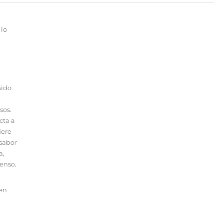
lo
sido
sos.
cta a
iere
 sabor
a,
tenso.
 en