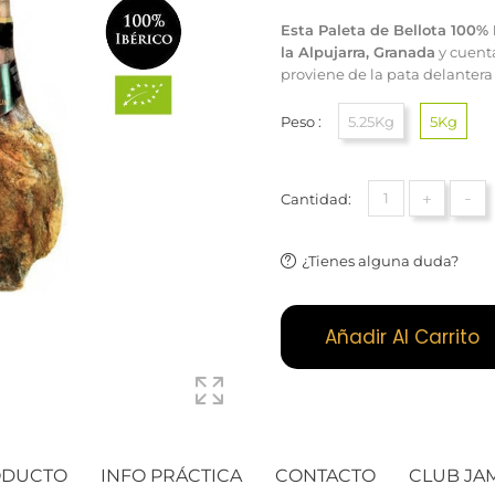
Esta Paleta de Bellota 100% 
la Alpujarra, Granada
y cuent
proviene de la pata delantera
Peso :
5.25Kg
5Kg
+
-
Cantidad:
¿Tienes alguna duda?
Añadir Al Carrito
ODUCTO
INFO PRÁCTICA
CONTACTO
CLUB JA