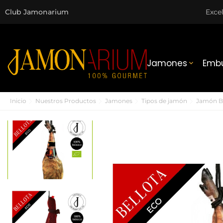
Club Jamonarium
Exce
Jamones
Embu

Inicio
Nuestros Productos
Jamones
Tipos de jamón
Jamón Be