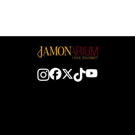
Contacto
Todo sobre el jamón
El Club
Cómo elegir un jamó
Gana JAM$
Cómo cortar jamón