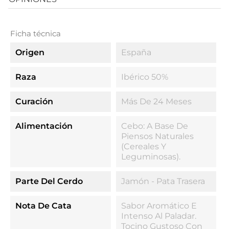
Ficha técnica
Origen
España
Raza
Ibérico 50%
Curación
Más De 24 Meses
Alimentación
Cebo: A Base De
Piensos Naturales
(cereales Y
Leguminosas).
Parte Del Cerdo
Jamón - Pata Trasera
Nota De Cata
Sabor Aromático E
Intenso Al Paladar.
Tocino Gustoso Con