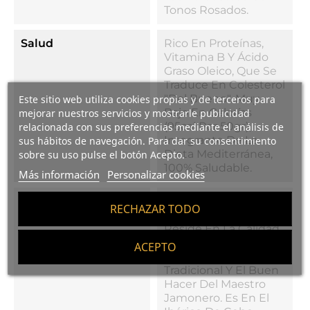
Tonos Rosados.
Salud
Rico En Proteínas,
Vitamina B Y Ácido
Graso Oleico, Que Se
Traduce En Colesterol
"del Bueno". Muy
Este sitio web utiliza cookies propias y de terceros para
Bajo En Calorías
mejorar nuestros servicios y mostrarle publicidad
(95cal Por 50gr),
relacionada con sus preferencias mediante el análisis de
Integrante De La
sus hábitos de navegación. Para dar su consentimiento
Dieta Mediterránea,
sobre su uso pulse el botón Acepto.
100% Saludable.
Más información
Personalizar cookies
Curiosidades
La Excelente Calidad
RECHAZAR TODO
De Este Ibérico
Reside En La Calidad
De Los Cerdos
ACEPTO
Ibéricos, La Curación
Tradicional Y El Buen
Hacer Del Maestro
Jamonero. Es En El