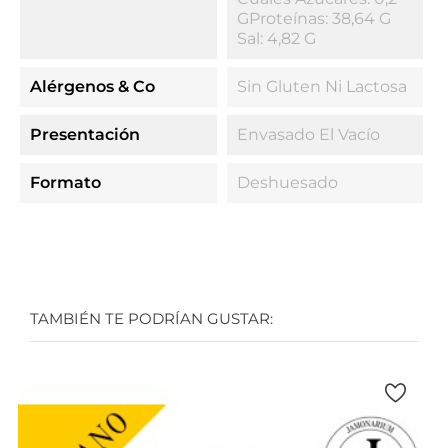
GProteínas: 38,64 G
Sal: 4,82 G
Alérgenos & Co
Sin Gluten Ni Lactosa
Presentación
Envasado El Vacío
Formato
Deshuesado
TAMBIÉN TE PODRÍAN GUSTAR: