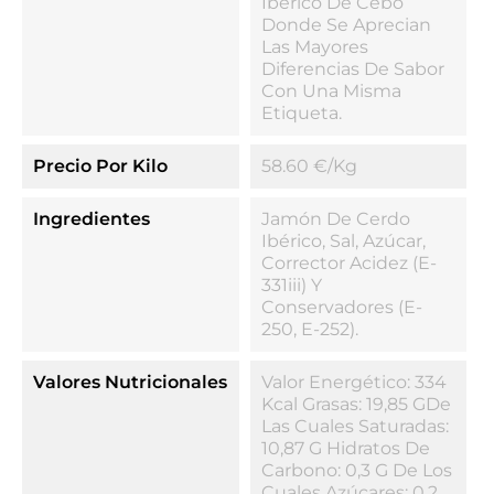
Ibérico De Cebo
Donde Se Aprecian
Las Mayores
Diferencias De Sabor
Con Una Misma
Etiqueta.
Precio Por Kilo
58.60 €/kg
Ingredientes
Jamón De Cerdo
Ibérico, Sal, Azúcar,
Corrector Acidez (E-
331iii) Y
Conservadores (E-
250, E-252).
Valores Nutricionales
Valor Energético: 334
Kcal Grasas: 19,85 GDe
Las Cuales Saturadas:
10,87 G Hidratos De
Carbono: 0,3 G De Los
Cuales Azúcares: 0,2