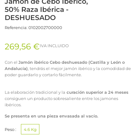
Jamón de Cebo Ibérico,
50% Raza Ibérica -
DESHUESADO
Referencia:
0102002700000
269,56 €
IVA INCLUIDO
Con el
Jamón
ibérico Cebo
deshuesado
(Castilla y León o
Andalucía)
, tendrás el mejor jamón ibérico y la comodidad de
poder guardarlo y cortarlo fácilmente.
La elaboración tradicional y la
curación superior a 24 meses
consiguen un producto sobresaliente entre los
jamones
ibéricos.
Se presenta en una pieza envasada al vacío.
Peso :
4.6 Kg