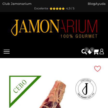
Club Jamonarium
Blog
Ayuda
Excelente
4,9 / 5
0
0