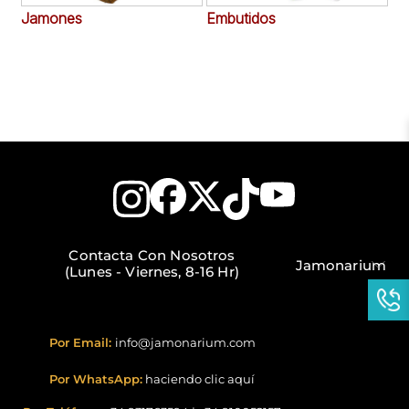
Jamones
Embutidos
Ac
Contacta Con Nosotros
Jamonarium
(Lunes - Viernes, 8-16 Hr)
Por Email:
info@jamonarium.com
Por WhatsApp:
haciendo clic aquí