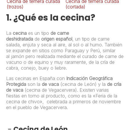
Cecina de ternera curada
Cecina de ternera curada
Ce
(trozos)
(cortada)
(c
1.
¿Qué es la cecina?
La
cecina
es un tipo
de carne
deshidratada
de
origen español
, un tipo de carne
salada, enjuta y seca al aire, al sol o al humo. También
se expande en sitios como Paraguay y Perú, similar
al jamón pero realizada mediante el curado de carne de
vacuno o de equino y muy raramente, de la cría de
cabra, conejo, buey o liebre.
Las cecinas en España con
Indicación Geográfica
Protegida
son la
de vaca
(cecina de León) y la
de cría
de vaca
(cecina de Vegacervera). Existen varias
fiestas en torno al producto, como es la «Feria de la
cecina de chivo», celebrada a primeros de noviembre
en el pueblo de Vegacervera.
-
Cecina de León