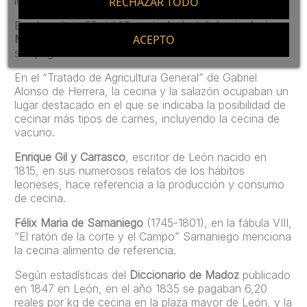
lo largo de la historia, destacando alguno de ellos:
RECHAZAR TODO
En el capítulo 55 del "Tratado Agrícola",
Lucio Junio
Moderato Comunela
(s. IV a.C.) ya recoge la cecina en
ACEPTO
sus páginas.
En el “Tratado de Agricultura General” de Gabriel
Alonso de Herrera, la cecina y la salazón ocupaban un
lugar destacado en el que se indicaba la posibilidad de
cecinar más tipos de carnes, incluyendo la cecina de
vacuno.
Enrique Gil y Carrasco
, escritor de León nacido en
1815, en sus numerosos relatos de los hábitos
leoneses, hace referencia a la producción y consumo
de cecina.
Félix Maria de Samaniego
(1745-1801), en la fábula VIII,
“El ratón de la corte y el Campo” Samaniego menciona
la cecina alimento de referencia.
Según estadísticas del
Diccionario de Madoz
publicado
en 1847 en León, en el año 1835 se pagaban 6,20
reales por kg de cecina en la plaza mayor de León, y la