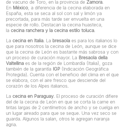
de vacuno de Toro, en la provincia de
Zamora
.
En
México
, a diferencia de la cecina elaborada en
España, esta se seca al sol con sal y limón ya
precortada, para más tarde ser envuelta en una
especie de rollo. Destacan la cecina huasteca,
la
cecina ranchera y la cecina estilo toluca
.
La
cecina en Italia
. La
bresaola
es para los italianos lo
que para nosotros la cecina de León, aunque se dice
que la cecina de León es bastante más sabrosa y con
un proceso de curación mayor. La
Bresaola della
Valtellina
es de la región de Lombardía (Italia), goza
también de la garantía
IGP
(Indicación Geográfica
Protegida). Cuenta con el beneficio del clima en el que
se elabora, con el aire fresco que desciende del
corazón de los Alpes italianos.
La
cecina en Paraguay
. El proceso de curación difiere
del de la cecina de León en que se corta la carne en
tiritas largas de 2 centímetros de ancho y se cuelga en
un lugar aireado para que se seque. Una vez seco se
guarda. Algunos la salan, otros le agregan naranja
agria.