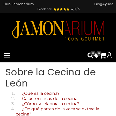
Club Jamonarium
Blog
Ayuda
Excelente
4,9 / 5
0
0
Sobre la Cecina de
León
¿Qué es la cecina?
Características de la cecina
¿Cómo se elabora la cecina?
¿De qué partes de la vaca se extrae la
cecina?