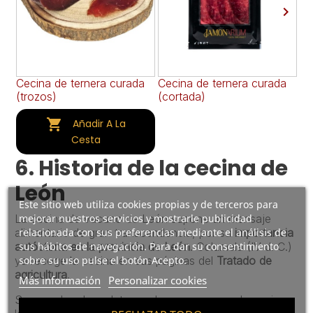

Cecina de ternera curada
Cecina de ternera curada
Ce
(trozos)
(cortada)
(c

Añadir A La
Cesta
6.
Historia de la cecina de
León
Este sitio web utiliza cookies propias y de terceros para
La cecina de vacuno de León supone un mensaje
mejorar nuestros servicios y mostrarle publicidad
alimentario de gran transcendencia, por su
importancia
relacionada con sus preferencias mediante el análisis de
autóctona en la provincia de León
. Columela (IV d. C.)
sus hábitos de navegación. Para dar su consentimiento
ya recoge la cecina en sus páginas del
Tratado de
sobre su uso pulse el botón Acepto.
agricultura
.
Más información
Personalizar cookies
Son muchos los relatos en los que aparece la cecina a