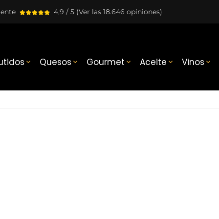
lente
4,9 / 5
(Ver las 18.646 opiniones)
tidos
Quesos
Gourmet
Aceite
Vinos




