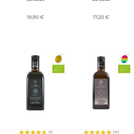
Precio
Precio
19,90 €
17,20 €
(4)
(41)