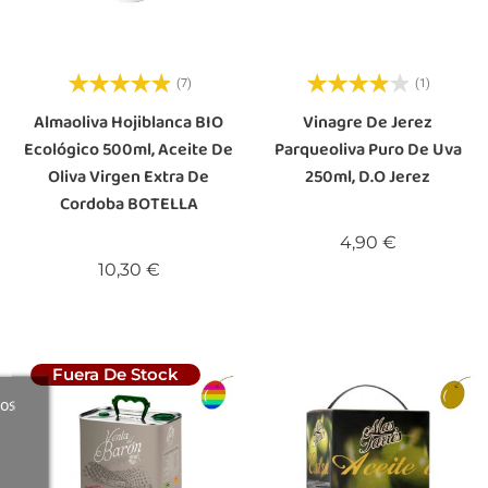
(7)
(1)
Almaoliva Hojiblanca BIO
Vinagre De Jerez
Ecológico 500ml, Aceite De
Parqueoliva Puro De Uva
Oliva Virgen Extra De
250ml, D.O Jerez
Cordoba BOTELLA
Precio
4,90 €
Precio
10,30 €
Fuera De Stock
ros