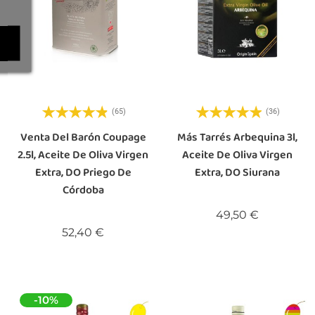
(65)
(36)
Venta Del Barón Coupage
Más Tarrés Arbequina 3l,
2.5l, Aceite De Oliva Virgen
Aceite De Oliva Virgen
Extra, DO Priego De
Extra, DO Siurana
Córdoba
Precio
49,50 €
Precio
52,40 €
-10%