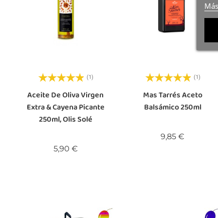
Más
(1)
(1)
Aceite De Oliva Virgen
Mas Tarrés Aceto
Extra & Cayena Picante
Balsámico 250ml
250ml, Olis Solé
Precio
9,85 €
Precio
5,90 €