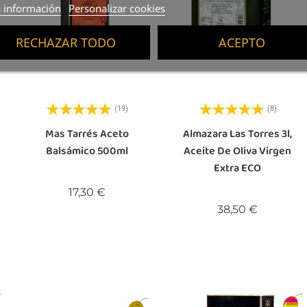
 información
Personalizar cookies
RECHAZAR TODO
ACEPTO
(19)
(8)
Mas Tarrés Aceto
Almazara Las Torres 3l,
Balsámico 500ml
Aceite De Oliva Virgen
Extra ECO
Precio
17,30 €
Precio
38,50 €