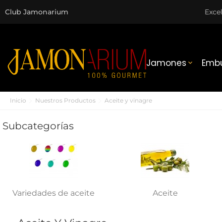
Club Jamonarium
Exce
Jamones
Embu

Inicio
Nuestros Productos
Aceite y vinagre
Subcategorías
Variedades de aceite
Aceite