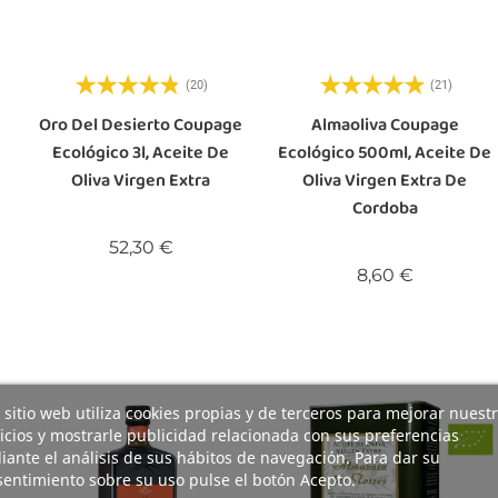
(20)
(21)
Oro Del Desierto Coupage
Almaoliva Coupage
Ecológico 3l, Aceite De
Ecológico 500ml, Aceite De
Oliva Virgen Extra
Oliva Virgen Extra De
Cordoba
Precio
52,30 €
Precio
8,60 €
 sitio web utiliza cookies propias y de terceros para mejorar nuest
icios y mostrarle publicidad relacionada con sus preferencias
ante el análisis de sus hábitos de navegación. Para dar su
entimiento sobre su uso pulse el botón Acepto.