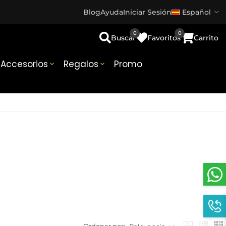
Blog
Ayuda
Iniciar Sesión
Español
0
0
Buscar
Favoritos
Carrito
Accesorios
Regalos
Promo

