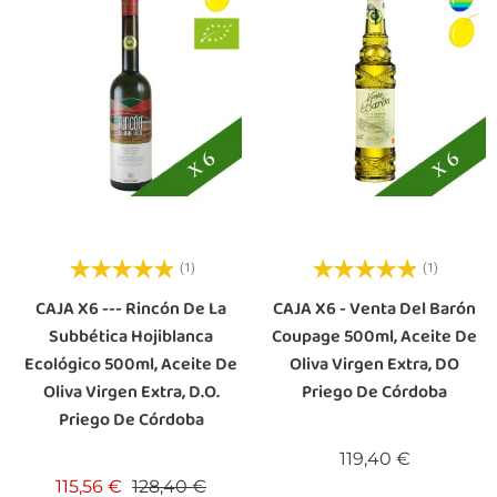
(1)
(1)
CAJA X6 --- Rincón De La
CAJA X6 - Venta Del Barón
Subbética Hojiblanca
Coupage 500ml, Aceite De
Ecológico 500ml, Aceite De
Oliva Virgen Extra, DO
Oliva Virgen Extra, D.O.
Priego De Córdoba
Priego De Córdoba
Precio
119,40 €
Precio base
Precio
115,56 €
128,40 €