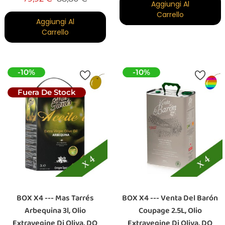
Aggiungi Al
Carrello
Aggiungi Al
Carrello
-10%
-10%
Fuera De Stock
BOX X4 --- Mas Tarrés
BOX X4 --- Venta Del Barón
Arbequina 3l, Olio
Coupage 2.5L, Olio
Extravegine Di Oliva, DO
Extravegine Di Oliva, DO