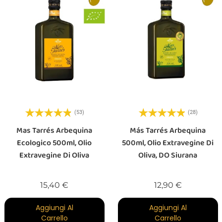
(53)
(28)
Mas Tarrés Arbequina
Más Tarrés Arbequina
Ecologico 500ml, Olio
500ml, Olio Extravegine Di
Extravegine Di Oliva
Oliva, DO Siurana
Prezzo
Prezzo
15,40 €
12,90 €
Aggiungi Al
Aggiungi Al
Carrello
Carrello