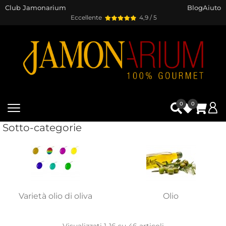
Club Jamonarium
Blog
Aiuto
Eccellente
4,9 / 5
0
0
Sotto-categorie
Varietà olio di oliva
Olio
Visualizzati 1-16 su 46 articoli