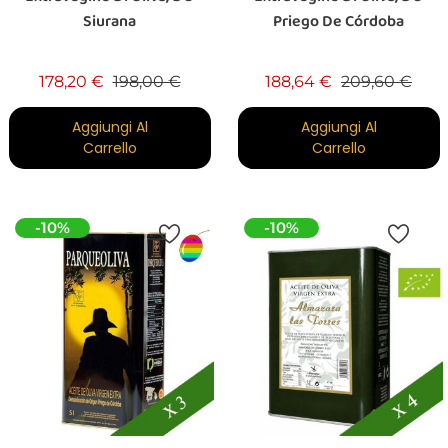
Siurana
Priego De Córdoba
Prezzo base
Prezzo
Prezzo base
Prez
178,20 €
198,00 €
188,64 €
209,60 €
Aggiungi Al
Aggiungi Al
Carrello
Carrello
-10%
-10%