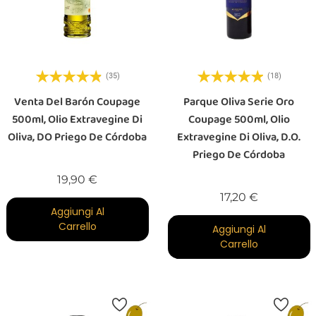
(35)
(18)
Venta Del Barón Coupage
Parque Oliva Serie Oro
500ml, Olio Extravegine Di
Coupage 500ml, Olio
Oliva, DO Priego De Córdoba
Extravegine Di Oliva, D.O.
Priego De Córdoba
Prezzo
19,90 €
Prezzo
17,20 €
Aggiungi Al
Carrello
Aggiungi Al
Carrello