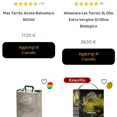
(19)
(8)
Mas Tarrés Aceto Balsamico
Almazara Las Torres 3l, Olio
500ml
Extra Vergine Di Oliva
Biologico
Prezzo
17,30 €
Prezzo
38,50 €
Aggiungi Al
Carrello
Aggiungi Al
Carrello
Esaurito