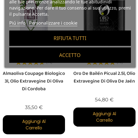
alle tue preferenze analizzando le tue abitudinidi
navigazione. Per dare il tuo consenso al suo utilizzo, premi
il pulsante Accetta.
Piú info
Personalizzare i cookie
RIFIUTA TUTTI
ACCETTO
(16)
(13)
Almaoliva Coupage Biologico
Oro De Bailén Picual 2.5l, Olio
3l, Olio Extravegine Di Oliva
Extravegine Di Oliva De Jaén
Di Cordoba
Prezzo
54,80 €
Prezzo
35,50 €
Aggiungi Al
Carrello
Aggiungi Al
Carrello