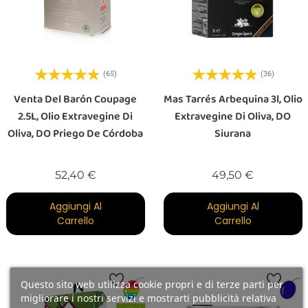
(65)
(36)
Venta Del Barón Coupage
Mas Tarrés Arbequina 3l, Olio
2.5L, Olio Extravegine Di
Extravegine Di Oliva, DO
Oliva, DO Priego De Córdoba
Siurana
Prezzo
Prezzo
52,40 €
49,50 €
Aggiungi Al
Aggiungi Al
Carrello
Carrello
Questo sito web utilizza cookie propri e di terze parti per
migliorare i nostri servizi e mostrarti pubblicità relativa