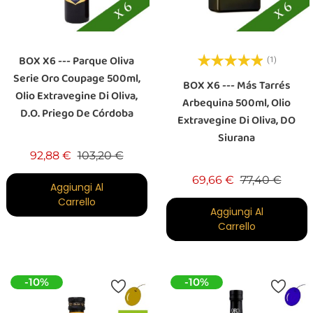
BOX X6 --- Parque Oliva
(1)
Serie Oro Coupage 500ml,
BOX X6 --- Más Tarrés
Olio Extravegine Di Oliva,
Arbequina 500ml, Olio
D.O. Priego De Córdoba
Extravegine Di Oliva, DO
Siurana
Prezzo base
Prezzo
92,88 €
103,20 €
Prezzo base
Prezz
69,66 €
77,40 €
Aggiungi Al
Carrello
Aggiungi Al
Carrello
-10%
-10%