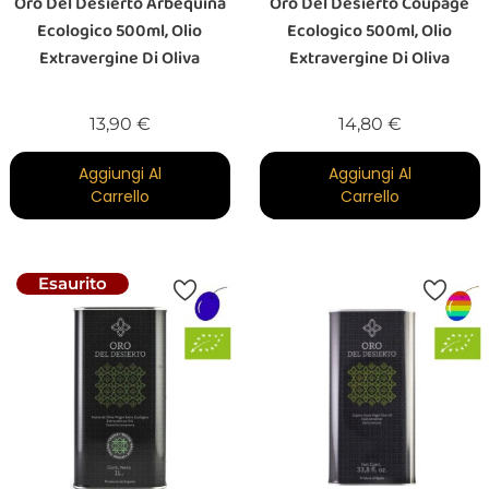
Oro Del Desierto Arbequina
Oro Del Desierto Coupage
Ecologico 500ml, Olio
Ecologico 500ml, Olio
Extravergine Di Oliva
Extravergine Di Oliva
Prezzo
Prezzo
13,90 €
14,80 €
Aggiungi Al
Aggiungi Al
Carrello
Carrello
Esaurito