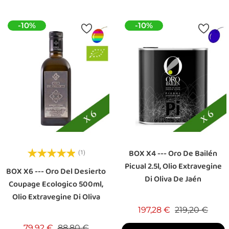
-10%
-10%
BOX X4 --- Oro De Bailén
(1)
Picual 2.5l, Olio Extravegine
BOX X6 --- Oro Del Desierto
Di Oliva De Jaén
Coupage Ecologico 500ml,
Olio Extravegine Di Oliva
Prezzo base
Prez
197,28 €
219,20 €
Prezzo base
Prezzo
79,92 €
88,80 €