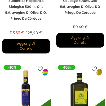
Subbética Hojiblanca
Coupage 500ml, Olio
Biologico 500ml, Olio
Extravegine Di Oliva, DO
Extravegine Di Oliva, D.O.
Priego De Córdoba
Priego De Córdoba
Prezzo
119,40 €
Prezzo base
Prezzo
115,56 €
128,40 €
Aggiungi Al
Carrello
Aggiungi Al
Carrello
-10%
-10%