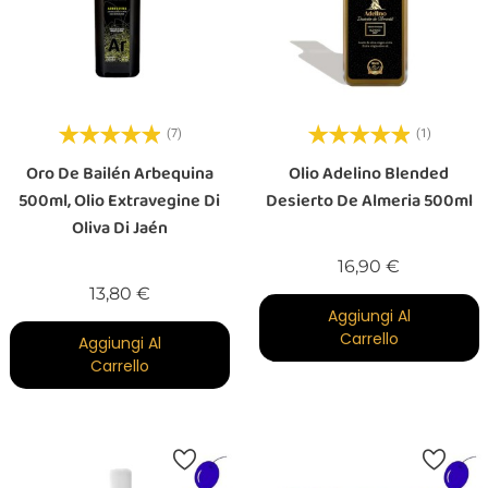
(7)
(1)
Oro De Bailén Arbequina
Olio Adelino Blended
500ml, Olio Extravegine Di
Desierto De Almeria 500ml
Oliva Di Jaén
Prezzo
16,90 €
Prezzo
13,80 €
Aggiungi Al
Carrello
Aggiungi Al
Carrello