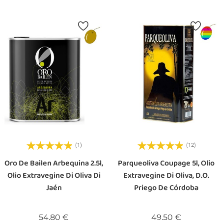
(1)
(12)
Oro De Bailen Arbequina 2.5l,
Parqueoliva Coupage 5l, Olio
Olio Extravegine Di Oliva Di
Extravegine Di Oliva, D.O.
Jaén
Priego De Córdoba
Prezzo
Prezzo
54,80 €
49,50 €