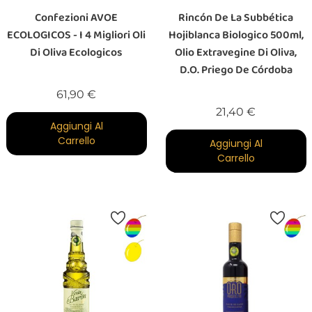
Confezioni AVOE
Rincón De La Subbética
ECOLOGICOS - I 4 Migliori Oli
Hojiblanca Biologico 500ml,
Di Oliva Ecologicos
Olio Extravegine Di Oliva,
D.O. Priego De Córdoba
Prezzo
61,90 €
Prezzo
21,40 €
Aggiungi Al
Carrello
Aggiungi Al
Carrello