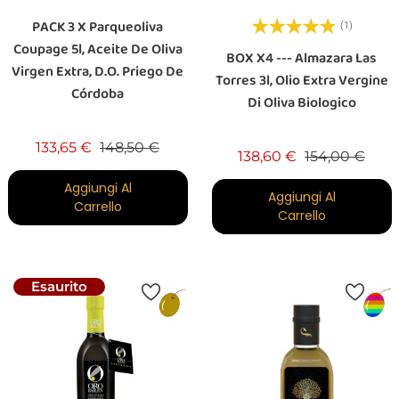
PACK 3 X Parqueoliva
(1)
Coupage 5l, Aceite De Oliva
BOX X4 --- Almazara Las
Virgen Extra, D.O. Priego De
Torres 3l, Olio Extra Vergine
Córdoba
Di Oliva Biologico
Prezzo base
Prezzo
133,65 €
148,50 €
Prezzo base
Prez
138,60 €
154,00 €
Aggiungi Al
Aggiungi Al
Carrello
Carrello
Esaurito