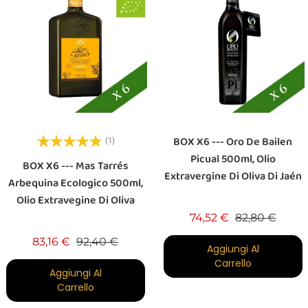
BOX X6 --- Oro De Bailen
(1)
Picual 500ml, Olio
BOX X6 --- Mas Tarrés
Extravergine Di Oliva Di Jaén
Arbequina Ecologico 500ml,
Olio Extravegine Di Oliva
Prezzo base
Prezz
74,52 €
82,80 €
Prezzo base
Prezzo
83,16 €
92,40 €
Aggiungi Al
Carrello
Aggiungi Al
Carrello