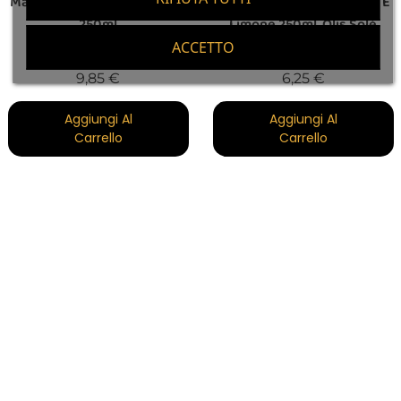
Mas Tarrés Aceto Balsamico
Olio Extra Vergine Di Oliva E
250ml
Limone 250ml, Olis Solé
ACCETTO
Prezzo
Prezzo
9,85 €
6,25 €
Aggiungi Al
Aggiungi Al
Carrello
Carrello