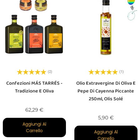
(2)
(1)
Confezioni MÁS TARRÉS -
Olio Extravergine Di Oliva E
Tradizione E Oliva
Pepe Di Cayenna Piccante
250ml, Olis Solé
Prezzo
62,29 €
Prezzo
5,90 €
Aggiungi Al
Carrello
Aggiungi Al
Carrello