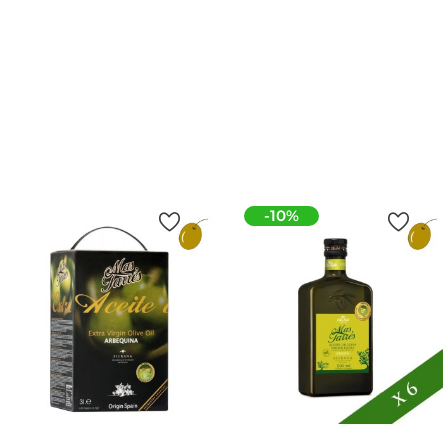
Extravegine Di Oliva
Prezzo
17,30 €
Prezzo
15,40 €
Aggiungi Al
Carrello
Aggiungi Al
Carrello
-10%