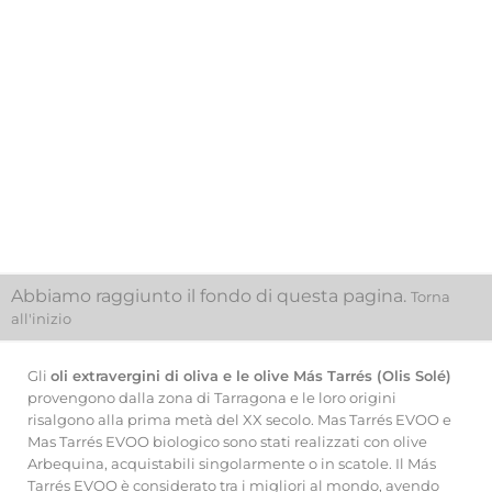
Olio Extra Vergine Di Oliva E
Tartufo 250ml, Olis Solé
Prezzo
6,90 €
Aggiungi Al
Carrello
Abbiamo raggiunto il fondo di questa pagina.
Torna
all'inizio
Gli
oli extravergini di oliva e le olive Más Tarrés (Olis Solé)
provengono dalla zona di Tarragona e le loro origini
risalgono alla prima metà del XX secolo. Mas Tarrés EVOO e
Mas Tarrés EVOO biologico sono stati realizzati con olive
Arbequina, acquistabili singolarmente o in scatole. Il Más
Tarrés EVOO è considerato tra i migliori al mondo, avendo