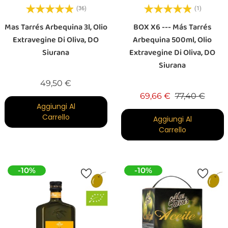
(36)
(1)
Mas Tarrés Arbequina 3l, Olio
BOX X6 --- Más Tarrés
Extravegine Di Oliva, DO
Arbequina 500ml, Olio
Siurana
Extravegine Di Oliva, DO
Siurana
Prezzo
49,50 €
Prezzo base
Prezz
69,66 €
77,40 €
Aggiungi Al
Carrello
Aggiungi Al
Carrello
-10%
-10%