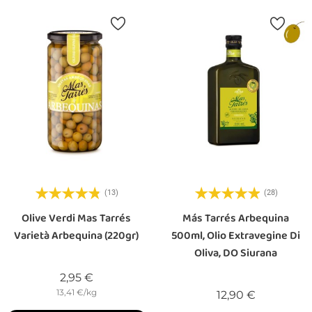
(13)
(28)
Olive Verdi Mas Tarrés
Más Tarrés Arbequina
Varietà Arbequina (220gr)
500ml, Olio Extravegine Di
Oliva, DO Siurana
Prezzo
2,95 €
13,41 €/kg
Prezzo
12,90 €