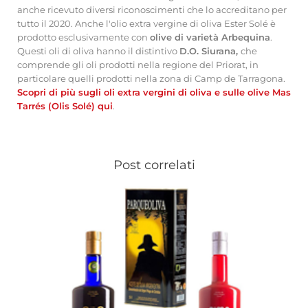
anche ricevuto diversi riconoscimenti che lo accreditano per
tutto il 2020. Anche l'olio extra vergine di oliva Ester Solé è
prodotto esclusivamente con
olive di varietà Arbequina
.
Questi oli di oliva hanno il distintivo
D.O. Siurana,
che
comprende gli oli prodotti nella regione del Priorat, in
particolare quelli prodotti nella zona di Camp de Tarragona.
Scopri di più sugli oli extra vergini di oliva e sulle olive Mas
Tarrés (Olis Solé) qui
.
Post correlati