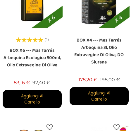
BOX X4 --- Mas Tarrés
(1)
Arbequina 3l, Olio
BOX X6 --- Mas Tarrés
Extravegine Di Oliva, DO
Arbequina Ecologico 500ml,
Siurana
Olio Extravegine Di Oliva
Prezzo base
Prez
178,20 €
198,00 €
Prezzo base
Prezzo
83,16 €
92,40 €
Aggiungi Al
Aggiungi Al
Carrello
Carrello