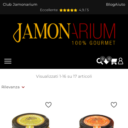
Club Jamonarium
Blog
Aiuto
Eccellente
4,9 / 5
0
0
Visualizzati 1-16 su 17 articoli
Rilevanza