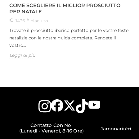
COME SCEGLIERE IL MIGLIOR PROSCIUTTO
PER NATALE
1436
È piaciuto
Trovate il prosciutto iberico perfetto per le vostre feste
natalizie con la nostra guida completa. Rendete il
vostro...
Leggi di più
Contatto Con Noi
Jamonarium
(Lunedì - Venerdì, 8-16 Ore)