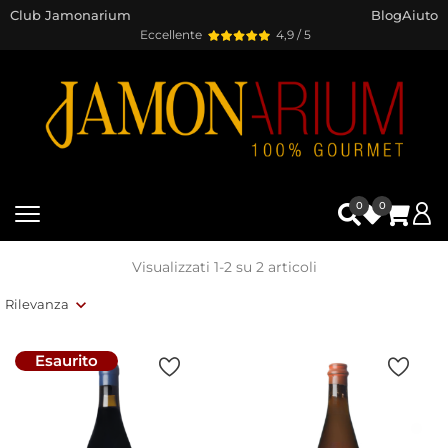
Club Jamonarium
Blog
Aiuto
Eccellente
4,9 / 5
0
0
Visualizzati 1-2 su 2 articoli
Rilevanza
Esaurito