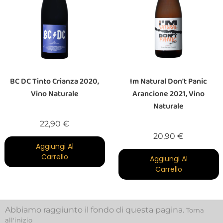
BC DC Tinto Crianza 2020,
Im Natural Don't Panic
Vino Naturale
Arancione 2021, Vino
Naturale
Prezzo
22,90 €
Prezzo
20,90 €
Aggiungi Al
Carrello
Aggiungi Al
Carrello
Abbiamo raggiunto il fondo di questa pagina.
Torna
all'inizio