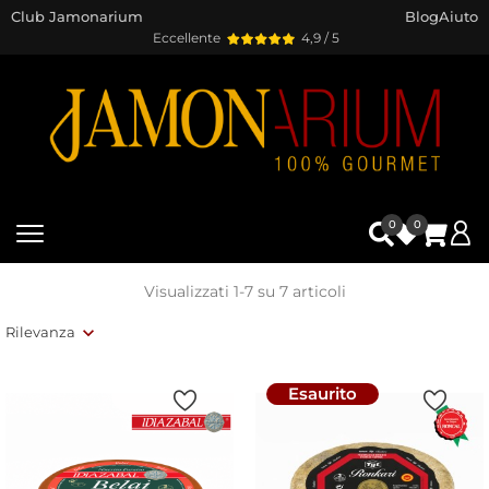
Club Jamonarium
Blog
Aiuto
Eccellente
4,9 / 5
0
0
Visualizzati 1-7 su 7 articoli
Rilevanza
Esaurito