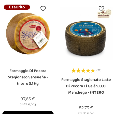
Esaurito
Formaggio Di Pecora
(22)
Stagionato Sansueña -
Formaggio Stagionato Latte
Intero 3.1 Kg
Di Pecora El Galán, D.O.
Manchego - INTERO
Prezzo
97,65 €
31.49 €/Kg
Prezzo
82,73 €
28.50 €/kg