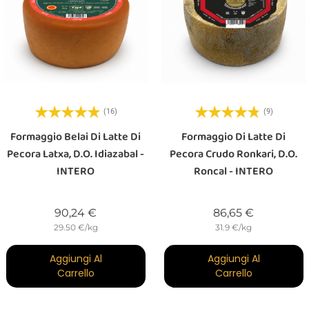
(16)
(9)
Formaggio Belai Di Latte Di
Formaggio Di Latte Di
Pecora Latxa, D.O. Idiazabal -
Pecora Crudo Ronkari, D.O.
INTERO
Roncal - INTERO
Prezzo
Prezzo
90,24 €
86,65 €
29.50 €/kg
31.9 €/kg
Aggiungi Al
Aggiungi Al
Carrello
Carrello