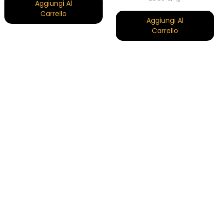
Aggiungi Al
Carrello
Aggiungi Al
Carrello
Fuera De Stock
Confezioni X2 FORMAGGIO -
(10)
DO Idiazabal (stagionato E
Formaggio Stagionato 7
Affumicato)