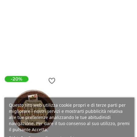
Coronas Misto (pecora,
Capra E Vacca) - INTERO
Prezzo
191,97 €
Prezzo
53,34 €
Aggiungi Al
18.90 €/kg
Carrello
Aggiungi Al
Carrello
-20%
Questo sito web utilizza cookie propri e di terze parti per
migliorare i nostri servizi e mostrarti pubblicità relativa
alle tue preferenze analizzando le tue abitudinidi
navigazione. Per dare il tuo consenso al suo utilizzo, premi
il pulsante Accetta.