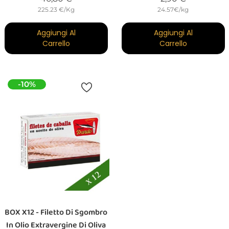
225.23 €/Kg
24.57€/kg
Aggiungi Al
Aggiungi Al
Carrello
Carrello
-10%
BOX X12 - Filetto Di Sgombro
In Olio Extravergine Di Oliva