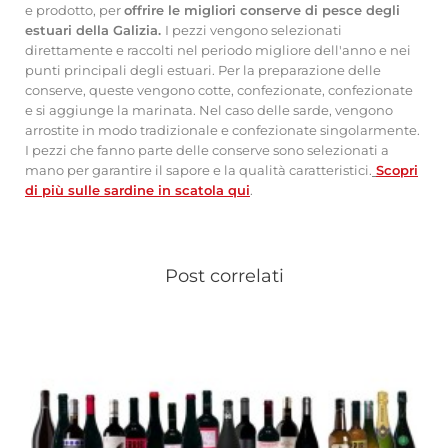
e prodotto, per
offrire le migliori conserve di pesce degli
estuari della Galizia.
I pezzi vengono selezionati
direttamente e raccolti nel periodo migliore dell'anno e nei
punti principali degli estuari. Per la preparazione delle
conserve, queste vengono cotte, confezionate, confezionate
e si aggiunge la marinata. Nel caso delle sarde, vengono
arrostite in modo tradizionale e confezionate singolarmente.
I pezzi che fanno parte delle conserve sono selezionati a
mano per garantire il sapore e la qualità caratteristici.
Scopri
di più sulle sardine in scatola qui
.
Post correlati