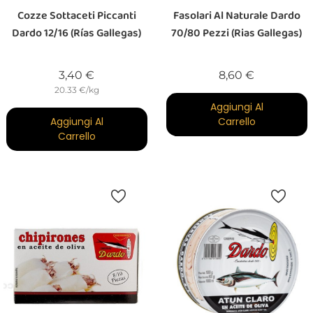
Cozze Sottaceti Piccanti
Fasolari Al Naturale Dardo
Dardo 12/16 (Rías Gallegas)
70/80 Pezzi (Rias Gallegas)
Prezzo
Prezzo
3,40 €
8,60 €
20.33 €/kg
Aggiungi Al
Aggiungi Al
Carrello
Carrello