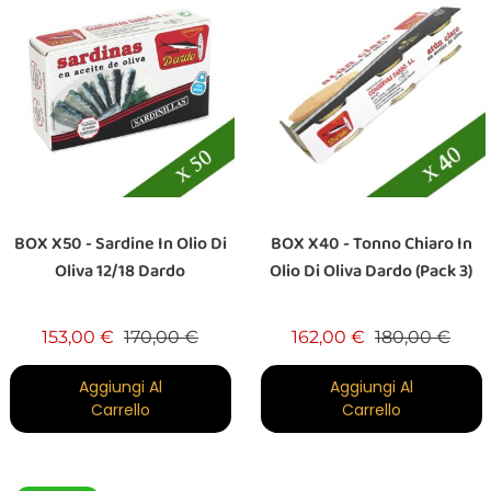
BOX X50 - Sardine In Olio Di
BOX X40 - Tonno Chiaro In
Oliva 12/18 Dardo
Olio Di Oliva Dardo (Pack 3)
Prezzo base
Prezzo
Prezzo base
Prez
153,00 €
170,00 €
162,00 €
180,00 €
Aggiungi Al
Aggiungi Al
Carrello
Carrello