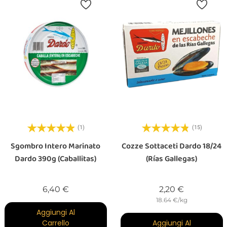
(1)
(15)
Sgombro Intero Marinato
Cozze Sottaceti Dardo 18/24
Dardo 390g (Caballitas)
(Rías Gallegas)
Prezzo
Prezzo
6,40 €
2,20 €
18.64 €/kg
Aggiungi Al
Carrello
Aggiungi Al