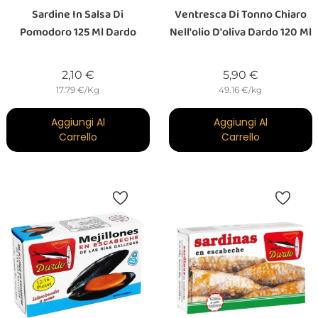
Sardine In Salsa Di
Ventresca Di Tonno Chiaro
Pomodoro 125 Ml Dardo
Nell'olio D'oliva Dardo 120 Ml
Prezzo
Prezzo
2,10 €
5,90 €
17.79 €/Kg
49.16 €/kg
Aggiungi Al
Aggiungi Al
Carrello
Carrello