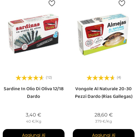
(12)
(4)
Sardine In Olio Di Oliva 12/18
Vongole Al Naturale 20-30
Dardo
Pezzi Dardo (Rias Gallegas)
Prezzo
Prezzo
3,40 €
28,60 €
40 €/Kg
379 €/Kg
Aggiungi Al
Aggiungi Al