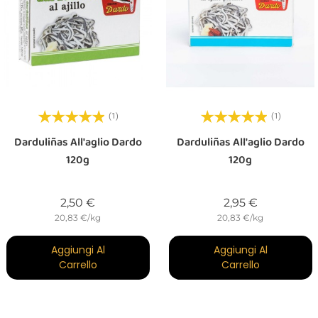
(1)
(1)
Darduliñas All'aglio Dardo
Darduliñas All'aglio Dardo
120g
120g
Prezzo
Prezzo
2,50 €
2,95 €
20,83 €/kg
20,83 €/kg
Aggiungi Al
Aggiungi Al
Carrello
Carrello