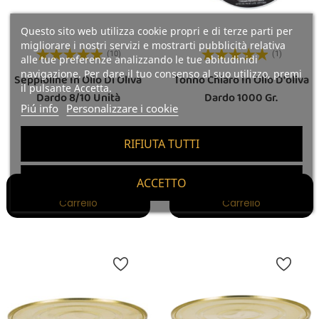
Questo sito web utilizza cookie propri e di terze parti per
migliorare i nostri servizi e mostrarti pubblicità relativa
(10)
(1)
alle tue preferenze analizzando le tue abitudinidi
navigazione. Per dare il tuo consenso al suo utilizzo, premi
Seppioline In Olio Di Oliva
Tonno Chiaro In Olio D'oliva
il pulsante Accetta.
Dardo 8/10 Unità
Dardo 1000 Gr.
Piú info
Personalizzare i cookie
Prezzo
Prezzo
6,45 €
16,90 €
RIFIUTA TUTTI
56.08 €/kg
16,9 €/kg
ACCETTO
Aggiungi Al
Aggiungi Al
Carrello
Carrello