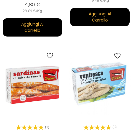
19.49 €/Kg
Prezzo
4,80 €
28.69 €/Kg
Aggiungi Al
Carrello
Aggiungi Al
Carrello
(1)
(3)