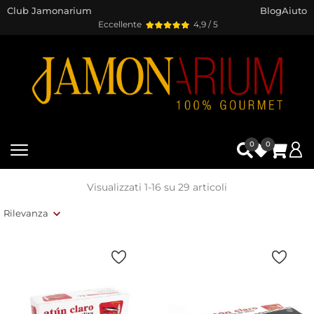
Club Jamonarium
Blog
Aiuto
Eccellente
4,9 / 5
0
0
Visualizzati 1-16 su 29 articoli
Rilevanza