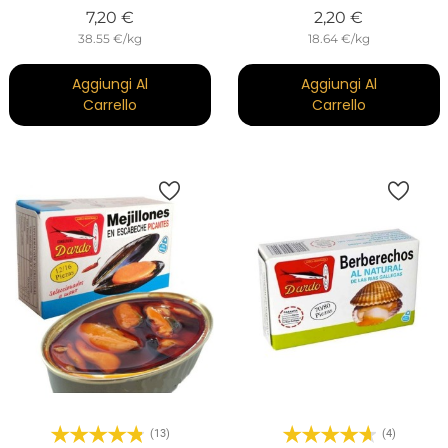
Prezzo
Prezzo
7,20 €
2,20 €
38.55 €/kg
18.64 €/kg
Aggiungi Al
Aggiungi Al
Carrello
Carrello
(13)
(4)