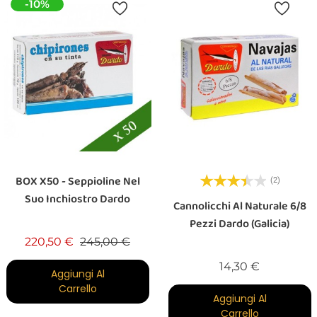
-10%
BOX X50 - Seppioline Nel
(2)
Suo Inchiostro Dardo
Cannolicchi Al Naturale 6/8
Pezzi Dardo (Galicia)
Prezzo base
Prezzo
220,50 €
245,00 €
Prezzo
14,30 €
Aggiungi Al
Carrello
Aggiungi Al
Carrello