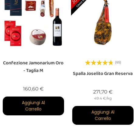
Confezione Jamonarium Oro
(65)
- Taglia M
Spalla Joselito Gran Reserva
Prezzo
160,60 €
Prezzo
271,70 €
49.4 €/kg
Aggiungi Al
Carrello
Aggiungi Al
Carrello