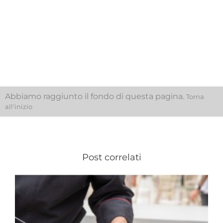
Prezzo
Prezzo
295,42 €
646,50 €
47.90 €/kg
91.12 €/kg
Aggiungi Al
Aggiungi Al
Carrello
Carrello
Abbiamo raggiunto il fondo di questa pagina.
Torna
all'inizio
Post correlati