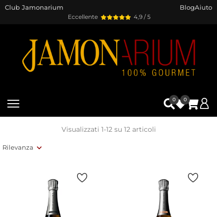
Club Jamonarium
Blog
Aiuto
Eccellente
4,9 / 5
0
0
Visualizzati 1-12 su 12 articoli
Rilevanza