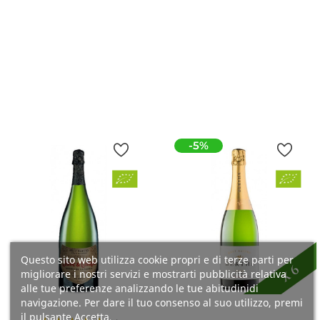
Aggiungi Al
Prezzo
29,90 €
Carrello
Aggiungi Al
Carrello
-5%
Questo sito web utilizza cookie propri e di terze parti per
migliorare i nostri servizi e mostrarti pubblicità relativa
alle tue preferenze analizzando le tue abitudinidi
navigazione. Per dare il tuo consenso al suo utilizzo, premi
il pulsante Accetta.