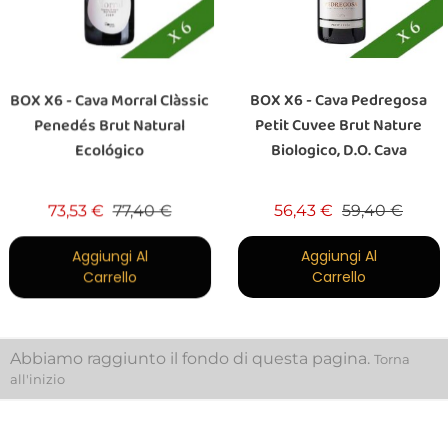
BOX X6 - Cava Morral Clàssic
BOX X6 - Cava Pedregosa
Penedés Brut Natural
Petit Cuvee Brut Nature
Ecológico
Biologico, D.O. Cava
Prezzo base
Prezzo
Prezzo base
Prezz
73,53 €
77,40 €
56,43 €
59,40 €
Aggiungi Al
Aggiungi Al
Carrello
Carrello
Abbiamo raggiunto il fondo di questa pagina.
Torna
all'inizio