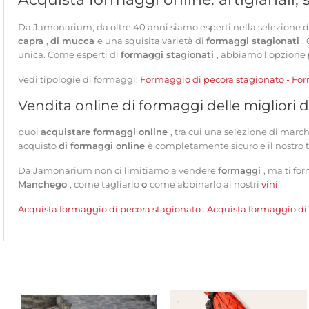
Da Jamonarium, da oltre 40 anni siamo esperti nella selezione 
capra
,
di mucca
e una squisita varietà di
formaggi stagionati
.
unica. Come esperti di
formaggi stagionati
, abbiamo l'opzione 
Vedi tipologie di formaggi:
Formaggio di pecora stagionato
-
Fo
Vendita online di formaggi delle migliori d
puoi
acquistare formaggi online
, tra cui una selezione di marc
acquisto
di formaggi online
è completamente sicuro e il nostro t
Da Jamonarium non ci limitiamo a vendere
formaggi
, ma ti fo
Manchego
, come tagliarlo
o
come abbinarlo ai nostri
vini
.
Acquista formaggio di pecora stagionato
.
Acquista formaggio di