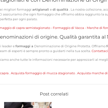
dei migliori formaggi
artigianali
e
di qualità
. La nostra collezione,
 Ci assicuriamo che ogni formaggio che offriamo abbia raggiunto la 
perfetta per ogni palato.
rmaggio
di
capra semistagionato
-
Formaggio di Vacca
-
Marche di
fo
enominazioni di origine. Qualità garantita al
hi leader e
formaggi a
Denominazione di Origine Protetta.
Offriamo
eam di esperti è sempre pronto a guidarti nella tua scelta.
Contattac
rniamo anche tutte le informazioni necessarie per apprezzarli al megl
 capra
.
Acquista formaggio di mucca stagionato
.
Acquista marche
d
Post correlati