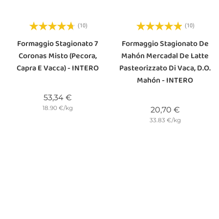
(10)
(10)
Formaggio Stagionato 7
Formaggio Stagionato De
Coronas Misto (pecora,
Mahón Mercadal De Latte
Capra E Vacca) - INTERO
Pasteorizzato Di Vaca, D.O.
Mahón - INTERO
Prezzo
53,34 €
18.90 €/kg
Prezzo
20,70 €
33.83 €/kg