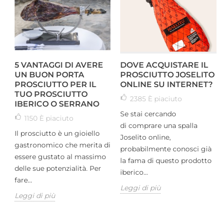
5 VANTAGGI DI AVERE
DOVE ACQUISTARE IL
UN BUON PORTA
PROSCIUTTO JOSELITO
PROSCIUTTO PER IL
ONLINE SU INTERNET?
TUO PROSCIUTTO
2385
È piaciuto
IBERICO O SERRANO
Se stai cercando
1150
È piaciuto
di comprare una spalla
Il prosciutto è un gioiello
Joselito online,
gastronomico che merita di
probabilmente conosci già
essere gustato al massimo
la fama di questo prodotto
delle sue potenzialità. Per
iberico...
fare...
Leggi di più
Leggi di più