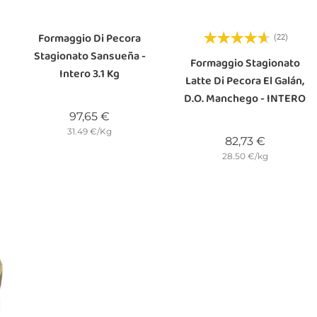
Formaggio Di Pecora
(22)
Stagionato Sansueña -
Formaggio Stagionato
Intero 3.1 Kg
Latte Di Pecora El Galán,
D.O. Manchego - INTERO
Prezzo
97,65 €
31.49 €/Kg
Prezzo
82,73 €
28.50 €/kg