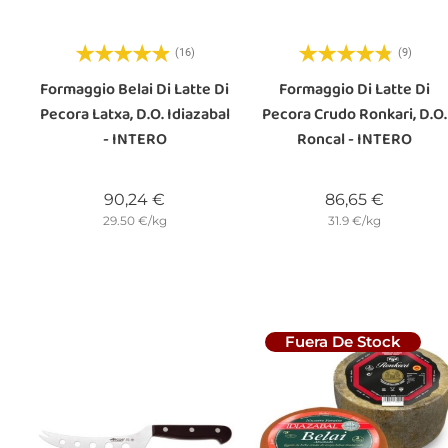
(16)
(9)
Formaggio Belai Di Latte Di
Formaggio Di Latte Di
Pecora Latxa, D.O. Idiazabal
Pecora Crudo Ronkari, D.O.
- INTERO
Roncal - INTERO
Prezzo
Prezzo
90,24 €
86,65 €
29.50 €/kg
31.9 €/kg
Fuera De Stock