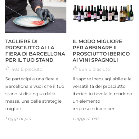
TAGLIERE DI
IL MODO MIGLIORE
PROSCIUTTO ALLA
PER ABBINARE IL
FIERA DI BARCELLONA
PROSCIUTTO IBERICO
PER IL TUO STAND
AI VINI SPAGNOLI
483
È piaciuto
884
È piaciuto
Se partecipi a una fiera a
Il sapore ineguagliabile e la
Barcellona e vuoi che il tuo
versatilità del prosciutto
stand si distingua dalla
iberico in tavola lo rendono
massa, una delle strategie
un elemento
migliori...
imprescindibile per...
Leggi di più
Leggi di più