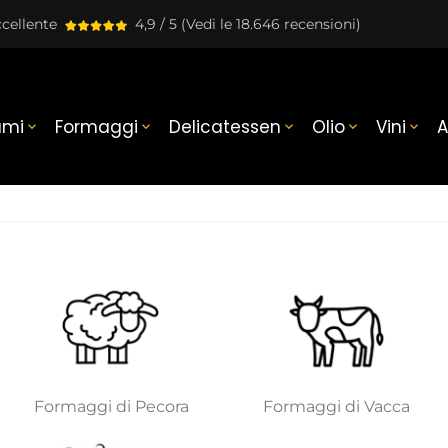
cellente
4,9 / 5
(Vedi le 18.646 recensioni)
umi
Formaggi
Delicatessen
Olio
Vini
A





Formaggi di Pecora
Formaggi di Vacca