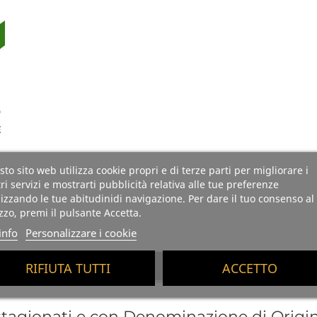
O
E
to sito web utilizza cookie propri e di terze parti per migliorare i
ri servizi e mostrarti pubblicità relativa alle tue preferenze
izzando le tue abitudinidi navigazione. Per dare il tuo consenso al
izzo, premi il pulsante Accetta.
info
Personalizzare i cookie
RIFIUTA TUTTI
ACCETTO
ll'inizio
, stagionati e con Denominazione di Orig