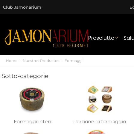
Club Jamonarium
Ec
Prosciutto
Sal

Home
Nuestros Productos
Formaggi
Sotto-categorie
Formaggi interi
Porzione di formaggio