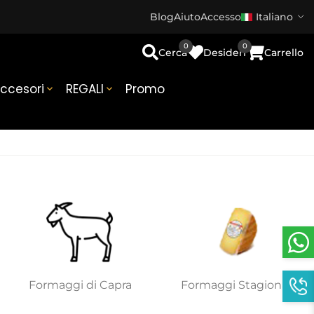
Blog
Aiuto
Accesso
Italiano
0
0
Cerca
Desideri
Carrello
ccesori
REGALI
Promo


Formaggi di Capra
Formaggi Stagionati