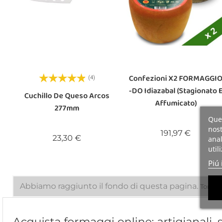
Confezioni X2 FORMAGGI
(4)
-DO Idiazabal (stagionato 
Cuchillo De Queso Arcos
Affumicato)
277mm
Ques
nost
Prezzo
191,97 €
Prezzo
23,30 €
anal
util
Piú 
Abbiamo raggiunto il fondo di questa pagina.
Torna a
Acquista formaggi online: artigianali