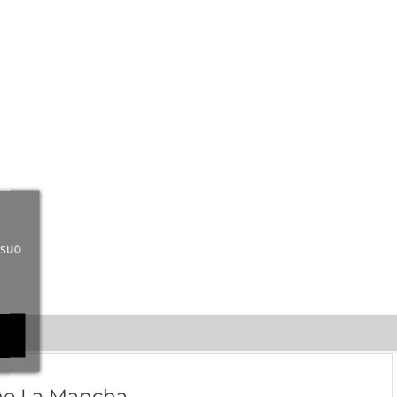
 suo
ine La Mancha