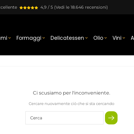
cellente
4,9 / 5
(Vedi le 18.646 recensioni)
umi
Formaggi
Delicatessen
Olio
Vini
A





Ci scusiamo per l'inconveniente.
Cercare nuovamente ciò che si sta cercando