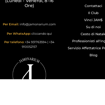
(Lunedì - Venerdì, 8-16
Ore)
Contattaci
Il Club
Vinci JAM$
Per Email:
info@jamonarium.com
Su di noi
Per WhatsApp:
cliccando qui
Cesto di Natal
Professionisti all'i
Per telefono:
+34 931763594
|
+34
910052157
Servizio Affettatrice P
Blog