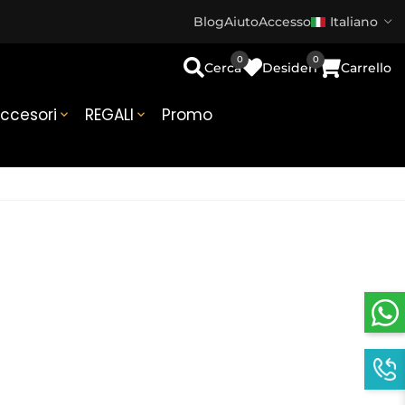
Blog
Aiuto
Accesso
Italiano
0
0
Cerca
Desideri
Carrello
ccesori
REGALI
Promo

