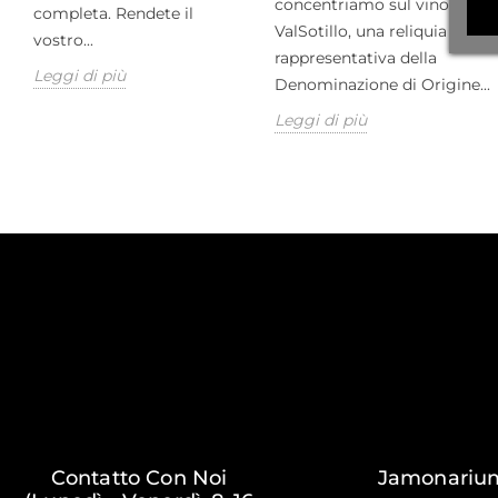
concentriamo sul vino
completa. Rendete il
ValSotillo, una reliquia
vostro...
rappresentativa della
Leggi di più
Denominazione di Origine...
Leggi di più
Contatto Con Noi
Jamonariu