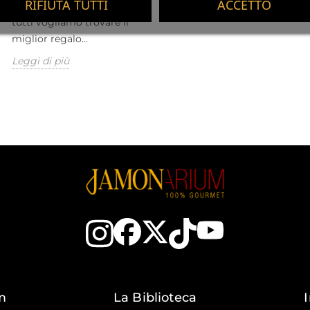
RIFIUTA TUTTI
ACCETTO
festa della mamma è qui e
tutti vogliamo trovare il
miglior regalo...
Leggi di più
m
La Biblioteca