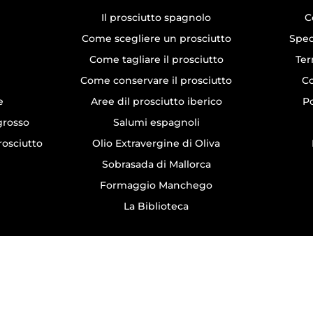
Il prosciutto spagnolo
C
Come scegliere un prosciutto
Sped
Come tagliare il prosciutto
Ter
Come conservare il prosciutto
Co
e
Aree dil prosciutto iberico
Po
ngrosso
Salumi espagnoli
rosciutto
Olio Extravergine di Oliva
Sobrasada di Mallorca
Formaggio Manchego
La Biblioteca
All rights reserved © Jamonarium 1988 - 2026