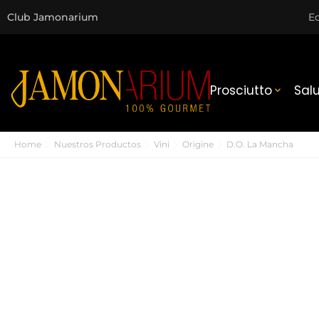
Club Jamonarium
Ec
Prosciutto
Sal

Home
Nuestros Productos
Vini
Origine
D.O. La Mancha