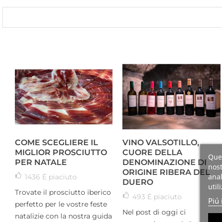
COME SCEGLIERE IL
VINO VALSOTILLO,
MIGLIOR PROSCIUTTO
CUORE DELLA
Ques
PER NATALE
DENOMINAZIONE DI
nost
ORIGINE RIBERA DEL
anal
1436
È piaciuto
DUERO
util
Trovate il prosciutto iberico
493
È piaciuto
Piú 
perfetto per le vostre feste
Nel post di oggi ci
natalizie con la nostra guida