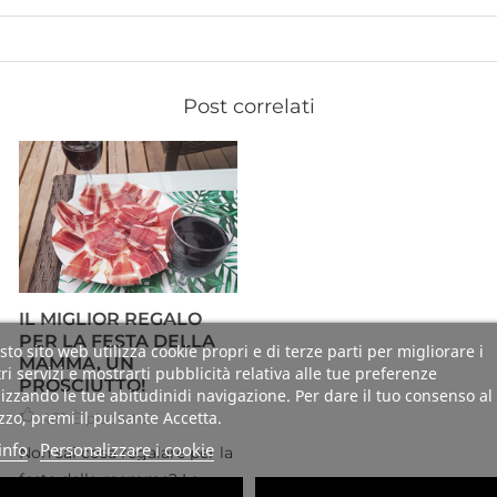
Post correlati
IL MIGLIOR REGALO
PER LA FESTA DELLA
to sito web utilizza cookie propri e di terze parti per migliorare i
MAMMA, UN
ri servizi e mostrarti pubblicità relativa alle tue preferenze
PROSCIUTTO!
izzando le tue abitudinidi navigazione. Per dare il tuo consenso al
izzo, premi il pulsante Accetta.
481
È piaciuto
info
Personalizzare i cookie
Non sai cosa regalare per la
festa della mamma? La