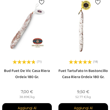
(71)
(18)
Bud Fuet De Vic Casa Riera
Fuet Tartufato In Bastoncillo
Ordeix 180 Gr.
Casa Riera Ordeix 180 Gr.
Prezzo
Prezzo
7,00 €
9,50 €
38.89€/kg
52.77 €/kg
Aggiungi Al
Aggiungi Al