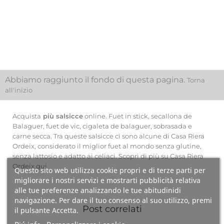
24.90€/Kg
21.50 €/kg
Aggiungi Al
Aggiungi Al
Carrello
Carrello
Abbiamo raggiunto il fondo di questa pagina.
Torna
all'inizio
Acquista
più salsicce
online. Fuet in stick, secallona de
Balaguer, fuet de vic, cigaleta de balaguer, sobrasada e
carne secca. Tra queste salsicce ci sono alcune di Casa Riera
Ordeix, considerato il miglior fuet al mondo senza glutine,
senza lattosio e adatto ai celiaci.
Scopri di più su Casa Riera
Ordeix qui
.
Questo sito web utilizza cookie propri e di terze parti per
migliorare i nostri servizi e mostrarti pubblicità relativa
alle tue preferenze analizzando le tue abitudinidi
navigazione. Per dare il tuo consenso al suo utilizzo, premi
Post correlati
il pulsante Accetta.