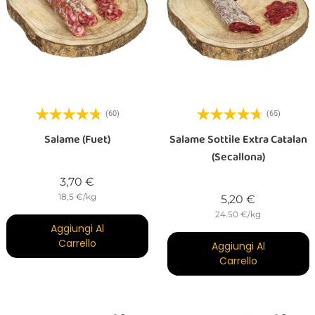
(60)
(65)
Salame (Fuet)
Salame Sottile Extra Catalan
(Secallona)
Prezzo
3,70 €
18,5 €/kg
Prezzo
5,20 €
24.50 €/kg
Aggiungi Al
Carrello
Aggiungi Al
Carrello