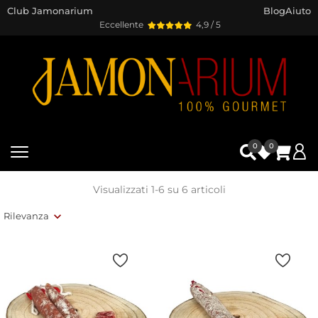
Club Jamonarium
Blog
Aiuto
Eccellente
4,9 / 5
0
0
Visualizzati 1-6 su 6 articoli
Rilevanza