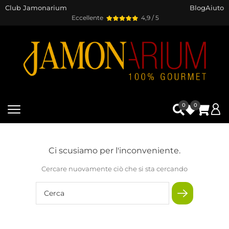
Club Jamonarium
Blog
Aiuto
Eccellente
4,9 / 5
0
0
Ci scusiamo per l'inconveniente.
Cercare nuovamente ciò che si sta cercando