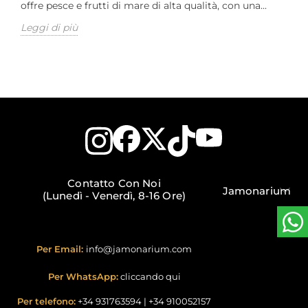
offre pesce e frutti di mare di alta qualità, con una...
Leggi di più
Contatto Con Noi
Jamonarium
(Lunedì - Venerdì, 8-16 Ore)
Per Email:
info@jamonarium.com
Per WhatsApp:
cliccando qui
Per telefono:
+34 931763594
|
+34 910052157