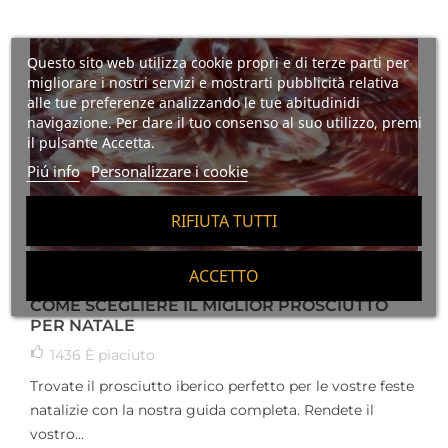
Questo sito web utilizza cookie propri e di terze parti per
migliorare i nostri servizi e mostrarti pubblicità relativa
alle tue preferenze analizzando le tue abitudinidi
navigazione. Per dare il tuo consenso al suo utilizzo, premi
il pulsante Accetta.
Piú info
Personalizzare i cookie
RIFIUTA TUTTI
ACCETTO
COME SCEGLIERE IL MIGLIOR PROSCIUTTO
PER NATALE
1436
È piaciuto
Trovate il prosciutto iberico perfetto per le vostre feste
natalizie con la nostra guida completa. Rendete il
vostro...