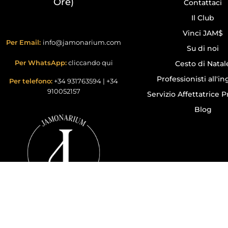
Ore)
Contattaci
Il Club
Vinci JAM$
Per Email:
info@jamonarium.com
Su di noi
Per WhatsApp:
cliccando qui
Cesto di Natal
Professionisti all'i
Per telefono:
+34 931763594
|
+34
910052157
Servizio Affettatrice P
Blog