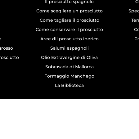
Il prosciutto spagnolo
C
Come scegliere un prosciutto
Sped
Come tagliare il prosciutto
Ter
Come conservare il prosciutto
Co
e
Aree dil prosciutto iberico
Po
ngrosso
Salumi espagnoli
rosciutto
Olio Extravergine di Oliva
Sobrasada di Mallorca
Formaggio Manchego
La Biblioteca
All rights reserved © Jamonarium 1988 - 2026