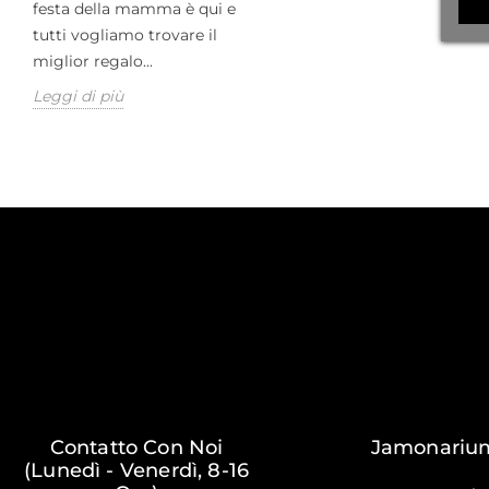
festa della mamma è qui e
tutti vogliamo trovare il
miglior regalo...
Leggi di più
Contatto Con Noi
Jamonariu
(Lunedì - Venerdì, 8-16