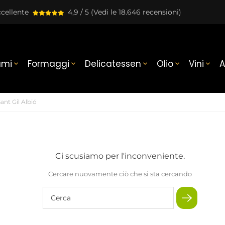
cellente
4,9 / 5
(Vedi le 18.646 recensioni)
umi
Formaggi
Delicatessen
Olio
Vini
A





ant Gil Albió
Ci scusiamo per l'inconveniente.
Cercare nuovamente ciò che si sta cercando