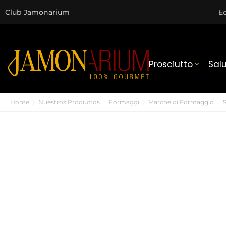
Club Jamonarium
Ec
Prosciutto
Sal

Home
Nuestros Productos
Formaggi
Marche di Formaggio
S