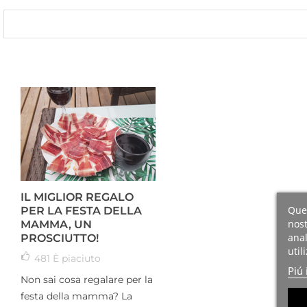
IL MIGLIOR REGALO
Ques
PER LA FESTA DELLA
nost
MAMMA, UN
anal
PROSCIUTTO!
util
481
È piaciuto
Piú 
Non sai cosa regalare per la
festa della mamma? La