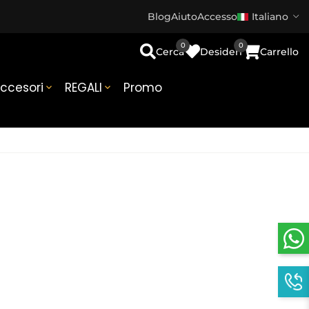
Blog
Aiuto
Accesso
Italiano
0
0
Cerca
Desideri
Carrello
ccesori
REGALI
Promo

