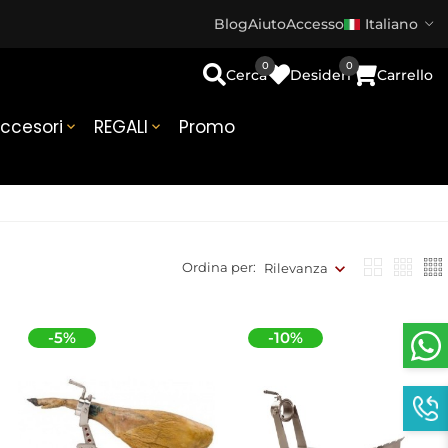
Blog
Aiuto
Accesso
Italiano
0
0
Cerca
Desideri
Carrello
ccesori
REGALI
Promo


Ordina per:
Rilevanza
-5%
-10%