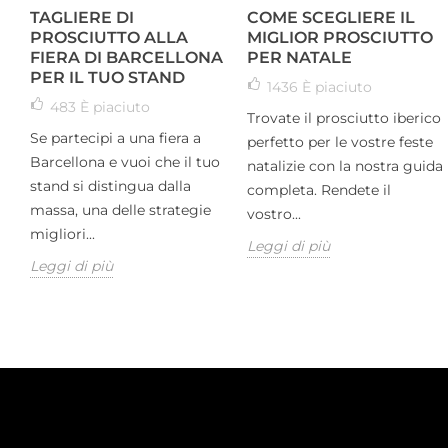
TAGLIERE DI
COME SCEGLIERE IL
PROSCIUTTO ALLA
MIGLIOR PROSCIUTTO
FIERA DI BARCELLONA
PER NATALE
PER IL TUO STAND
1436
È piaciuto
483
È piaciuto
Trovate il prosciutto iberico
Se partecipi a una fiera a
perfetto per le vostre feste
Barcellona e vuoi che il tuo
natalizie con la nostra guida
stand si distingua dalla
completa. Rendete il
massa, una delle strategie
vostro...
migliori...
Leggi di più
Leggi di più