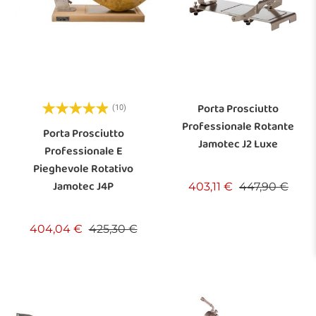
Porta Prosciutto
(10)
Professionale Rotante
Porta Prosciutto
Jamotec J2 Luxe
Professionale E
Pieghevole Rotativo
Jamotec J4P
Prezzo base
Prez
403,11 €
447,90 €
Prezzo base
Prezzo
404,04 €
425,30 €