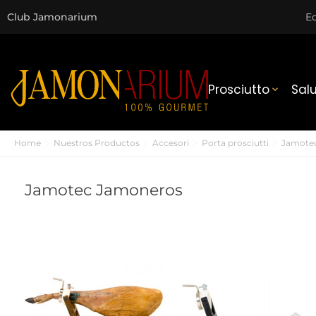
Club Jamonarium
Ec
Prosciutto
Sal

Home
Nuestros Productos
Accesori
Porta prosciutti
Jamote
Jamotec Jamoneros