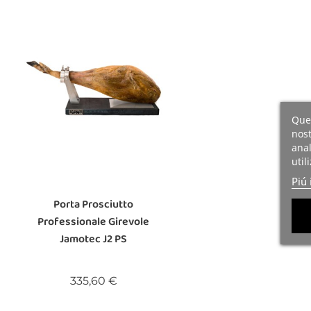
Ques
nost
anal
util
Piú 
Porta Prosciutto
Professionale Girevole
Jamotec J2 PS
Prezzo
335,60 €