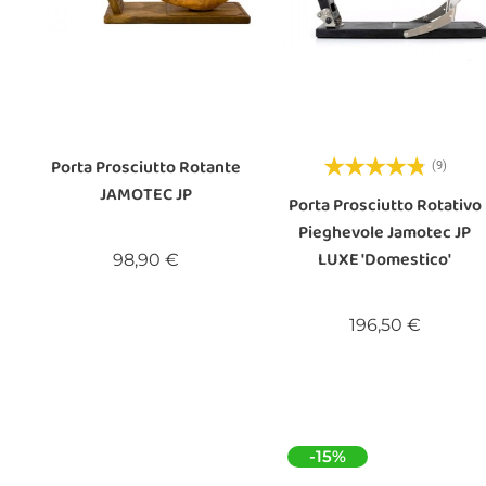
Porta Prosciutto Rotante
(9)
JAMOTEC JP
Porta Prosciutto Rotativo
Pieghevole Jamotec JP
LUXE 'domestico'
Prezzo
98,90 €
Prezzo
196,50 €
-15%