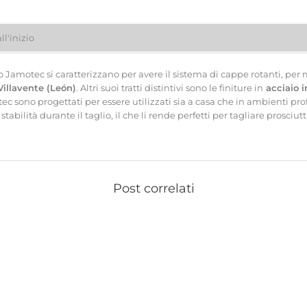
ll'inizio
to Jamotec si caratterizzano per avere il sistema di cappe rotanti, per
Villavente (León)
. Altri suoi tratti distintivi sono le finiture in
acciaio i
tec sono progettati per essere utilizzati sia a casa che in ambienti pr
bilità durante il taglio, il che li rende perfetti per tagliare prosciutt
Post correlati