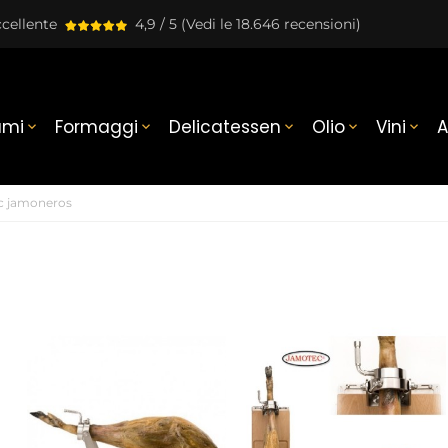
cellente
4,9 / 5
(Vedi le 18.646 recensioni)
umi
Formaggi
Delicatessen
Olio
Vini
A





c jamoneros