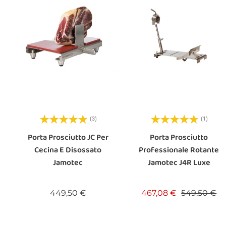
(3)
(1)
Porta Prosciutto JC Per
Porta Prosciutto
Cecina E Disossato
Professionale Rotante
Jamotec
Jamotec J4R Luxe
Prezzo
Prezzo bas
Pr
449,50 €
467,08 €
549,50 €