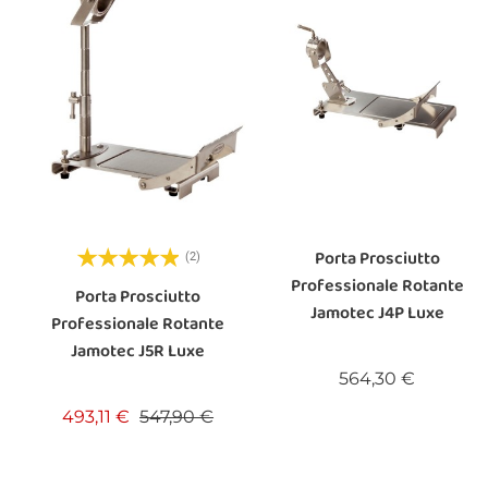
Porta Prosciutto
(2)
Professionale Rotante
Porta Prosciutto
Jamotec J4P Luxe
Professionale Rotante
Jamotec J5R Luxe
Prezzo
564,30 €
e
ezzo
Prezzo base
Prezzo
493,11 €
547,90 €