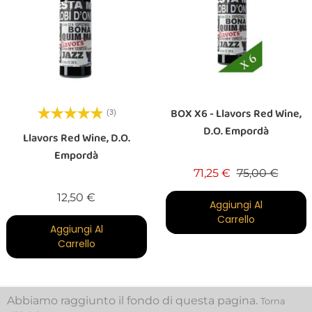
BOX X6 - Llavors Red Wine,
(3)
D.O. Empordà
Llavors Red Wine, D.O.
Empordà
Prezzo base
Prezz
71,25 €
75,00 €
Prezzo
12,50 €
Aggiungi Al
Carrello
Aggiungi Al
Carrello
Abbiamo raggiunto il fondo di questa pagina.
Torna