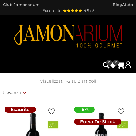
Club Jamonarium
Blog
Aiuto
Eccellente
4,9 / 5
0
0
Visualizzati 1-2 su 2 articoli
Rilevanza
Esaurito
-5%
Fuera De Stock