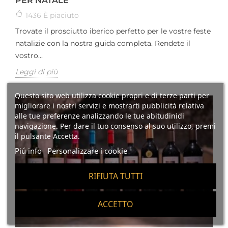
PER NATALE
1436
È piaciuto
Trovate il prosciutto iberico perfetto per le vostre feste
natalizie con la nostra guida completa. Rendete il
vostro...
Leggi di più
Questo sito web utilizza cookie propri e di terze parti per
migliorare i nostri servizi e mostrarti pubblicità relativa
alle tue preferenze analizzando le tue abitudinidi
navigazione. Per dare il tuo consenso al suo utilizzo, premi
il pulsante Accetta.
Piú info
Personalizzare i cookie
RIFIUTA TUTTI
ACCETTO