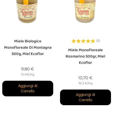
Miele Biologico
(2)
Monofloreale Di Montagna
Miele Monofloreale
500g, Miel Ecoflor
Rosmarino 500gr, Miel
Ecoflor
Prezzo
9,80 €
15.4€/Kg
Prezzo
10,70 €
18.3 €/Kg
Aggiungi Al
Carrello
Aggiungi Al
Carrello