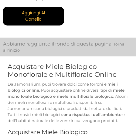
Aggiungi Al
Carrello
Abbiamo raggiunto il fondo di questa pagina.
Torna
all'inizio
Acquistare Miele Biologico
Monoflorale e Multiflorale Online
Da Jamonarium, puoi trovare dolci come torroni e
mieli
biologici online
. Puoi acquistare online diversi tipi di
miele
monoflorale biologico e miele multiflorale biologico
. Alcuni
dei mieli monoflorali e multiflorali disponibili su
Jamonarium sono biologici e prodotti dal nettare dei fiori.
Tutti i nostri mieli biologici
sono rispettosi dell'ambiente
e
dell'habitat naturale delle zone in cui vengono prodotti.
Acquistare Miele Biologico