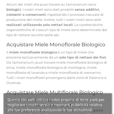
Alcuni dei mieli che puoi trovare su Jamonarium sono
biologici
. I nostri mieli sono stati prodotti
senza additivi,
coloranti o conservanti
, rispettando il processo naturale di
produzione del miele. Inoltre, tutti i nostri mieli sono stati
realizzati utilizzando solo nettari locali
. Le caratteristiche
organolettiche di ciascun tipo di miele sono determinate dal
tipo di nettare raccolto dalle api.
Acquistare Miele Monoflorale Biologico
Il
miele monoflorale biologico
è un tipo di miele che
proviene esclusivamente da un
solo tipo di nettare dei fiori
.
Da Jamonarium, puoi trovare miele monoflorale biologico di
erica, miele monoflorale biologico di montagna, miele
monoflorale di lavanda e miele monoflorale di rosmarino.
Tutti i mieli monoflorali provengono dalle zone di Palencia e
Ourense.
Acquistare Miele Multiflorale Biologico
Questo sito web utilizza cookie propri e di terze parti per
Il
miele multiflorale biologico
è un tipo di miele che
migliorare i nostri servizi e mostrarti pubblicità relativa
proviene dal
nettare di diversi tipi di fiori
. Questo tipo di
alle tue preferenze analizzando le tue abitudinidi
miele biologico è prodotto nelle zone mediterranee grazie