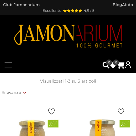
Club Jamonarium
Blog
Aiuto
Eccellente
4,9 / 5
0
0
Visualizzati 1-3 su 3 articoli
Rilevanza