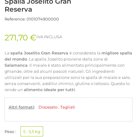
Spalla Joselito Gran
Reserva
Reference:
0101074900000
271,70 €
IVA INCLUSA
La
spalla Joselito Gran Reserva
è considerata la
migliore spalla
del mondo
. La spalla Joselito proviene dalla zona di
Salamanca
. Il maiale è stato alimentato principalmente con
ghiande, oltre ad alcuni pascoli naturali. Gli ingredienti
utilizzati per la sua preparazione sono la spalla di maiale e sale,
senza conservanti, additivi chimici, glutine o lattosio. Questo lo
rende un
alimento ideale per tutti
.
Altri formati
:
Disossato
.
Tagliati
Peso :
5 - 5,5 Kg