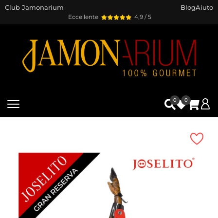
Club Jamonarium
Blog
Aiuto
Eccellente
4,9 / 5
0
0