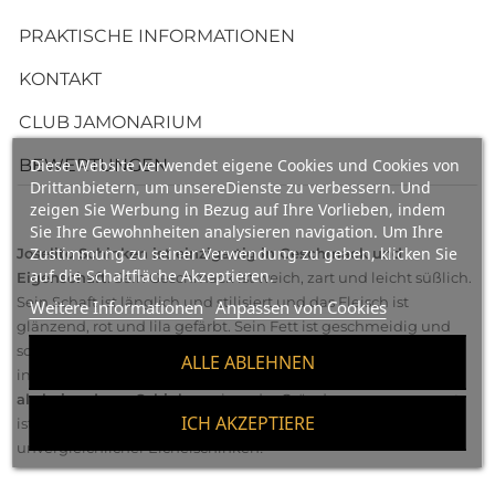
PRAKTISCHE INFORMATIONEN
KONTAKT
CLUB JAMONARIUM
BEWERTUNGEN
Diese Website verwendet eigene Cookies und Cookies von
Drittanbietern, um unsereDienste zu verbessern. Und
zeigen Sie Werbung in Bezug auf Ihre Vorlieben, indem
Sie Ihre Gewohnheiten analysieren navigation. Um Ihre
Zustimmung zu seiner Verwendung zu geben, klicken Sie
Joselito Schinken ist einzigartig in Geschmack und
auf die Schaltfläche Akzeptieren.
Eigenschaft
. Sein Geschmack ist weich, zart und leicht süßlich.
Sein Schaft ist länglich und stilisiert und das Fleisch ist
Weitere Informationen
Anpassen von Cookies
glänzend, rot und lila gefärbt. Sein Fett ist geschmeidig und
schmilzt am Gaumen, aromatisch und flüssig, mit einem
ALLE ABLEHNEN
intensiven und langen Geschmack.
Sein Fettanteil ist höher
als bei anderen Schinken
, einer der Gründe, warum er so gut
ICH AKZEPTIERE
ist und einen so intensiven Geschmack hat. Ein
unvergleichlicher Eichelschinken!