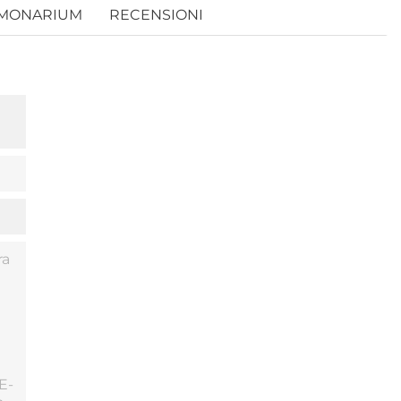
AMONARIUM
RECENSIONI
ra
E-