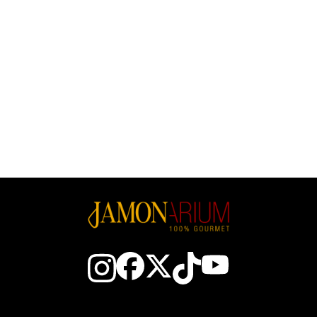
E Vacca) - INTERO
Pasteorizzato Di Vaca, D.O.
Mahón - INTERO
Prezzo
53,34 €
18.90 €/kg
Prezzo
20,70 €
33.83 €/kg