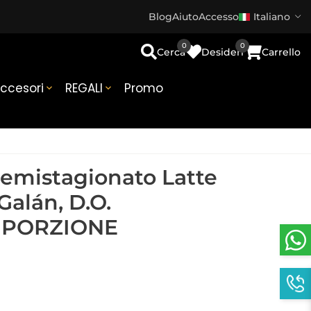
Blog
Aiuto
Accesso
Italiano
0
0
Cerca
Desideri
Carrello
ccesori
REGALI
Promo


emistagionato Latte
Galán, D.O.
 PORZIONE