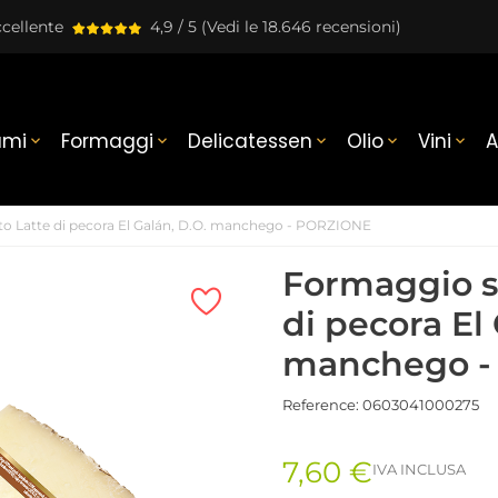
cellente
4,9 / 5
(Vedi le 18.646 recensioni)
umi
Formaggi
Delicatessen
Olio
Vini
A





o Latte di pecora El Galán, D.O. manchego - PORZIONE
Formaggio s
di pecora El 
manchego -
Reference:
0603041000275
7,60 €
IVA INCLUSA