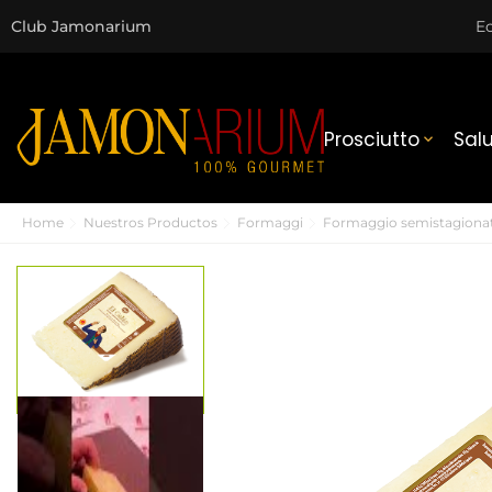
Club Jamonarium
Ec
Prosciutto
Sal

Home
Nuestros Productos
Formaggi
Formaggio semistagionat