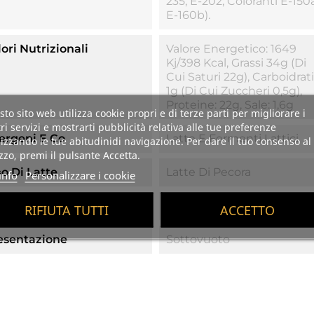
235, E-202; Coloranti E-150a
E-160b).
ori Nutrizionali
Valore Energetico: 1649
Kj/398 Kcal, Grassi 34g (di
Cui Saturi 22g), Carboidrati
1g (di Cui Zuccheri 0,5g),
Proteine: 22g, Sale: 1,6g
to sito web utilizza cookie propri e di terze parti per migliorare i
ri servizi e mostrarti pubblicità relativa alle tue preferenze
lergeni E Co
Latte E Fermenti Lattici
izzando le tue abitudinidi navigazione. Per dare il tuo consenso al
izzo, premi il pulsante Accetta.
po Di Latte
Latte Di Pecora
info
Personalizzare i cookie
zzo
220g
RIFIUTA TUTTI
ACCETTO
esentazione
Sottovuoto