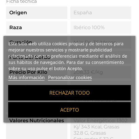
Ficha técnica
Origen
España
Raza
Ibérico 100%
Curación
Más De 36 Meses
Este sitio web utiliza cookies propias y de terceros para
mejorar nuestros servicios y mostrarle publicidad
relacionada con sus preferencias mediante el análisis de
Parte Del Cerdo
Jamón - Pata Trasera
sus hábitos de navegación. Para dar su consentimiento
sobre su uso pulse el botón Acepto.
Precio Por Kilo
208.33 €/Kg
Más información
Personalizar cookies
Ingredientes
Jamón De Cerdo
RECHAZAR TODO
Ibérico De Bellota, Sal,
Conservadores (E-
250-E252)
ACEPTO
Valores Nutricionales
Valor Energético: 1302
Kj/ 343 Kcal, Grasas
32.8 G, Grasas