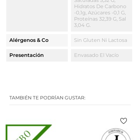
Saturadas 5,32 G,
Hidratos De Carbono
-0,1g, Azúcares -0,1 G,
Proteínas 32,39 G, Sal
3,04 G.
Alérgenos & Co
Sin Gluten Ni Lactosa
Presentación
Envasado El Vacío
TAMBIÉN TE PODRÍAN GUSTAR: