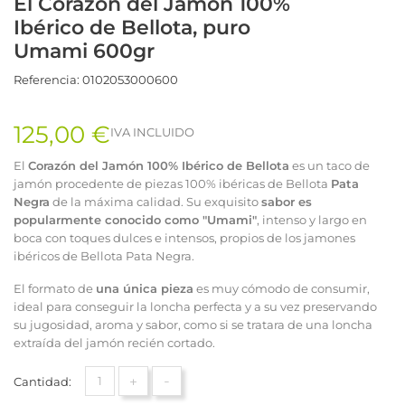
El Corazón del Jamón 100%
Ibérico de Bellota, puro
Umami 600gr
Referencia:
0102053000600
125,00 €
IVA INCLUIDO
El
Corazón del Jamón 100% Ibérico de Bellota
es un taco de
jamón procedente de piezas 100% ibéricas de Bellota
Pata
Negra
de la máxima calidad. Su exquisito
sabor es
popularmente conocido como "Umami"
, intenso y largo en
boca con toques dulces e intensos, propios de los jamones
ibéricos de Bellota Pata Negra.
El formato de
una única pieza
es muy cómodo de consumir,
ideal para conseguir la loncha perfecta y a su vez preservando
su jugosidad, aroma y sabor, como si se tratara de una loncha
extraída del jamón recién cortado.
+
-
Cantidad: