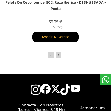
-
Paleta De Cebo Ibérica, 50% Raza Ibérica - DESHUESADA -
P
Punta
Precio
39,75 €
61.15 €/kg
Añadir Al Carrito
Contacta Con Nosotros
Jamonarium
(Lunes - Viernes, 8-16 Hr)