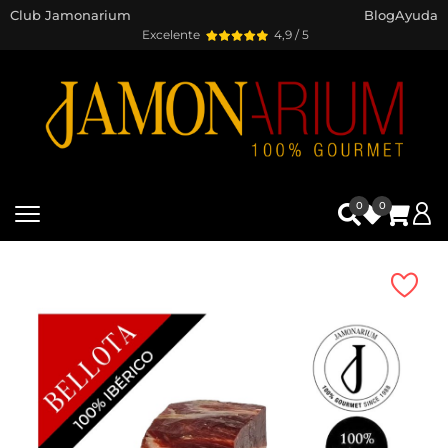
Club Jamonarium
Blog
Ayuda
Excelente
4,9 / 5
0
0