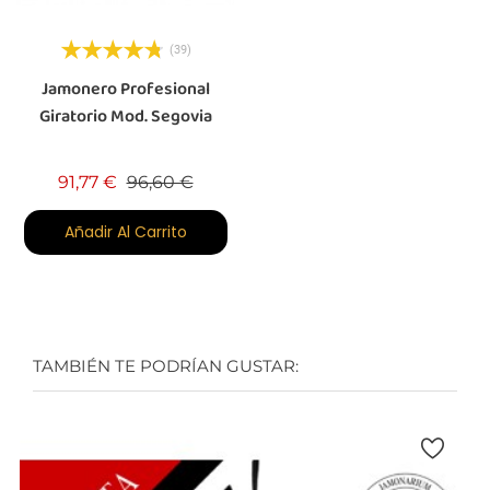
(39)
Jamonero Profesional
Giratorio Mod. Segovia
Precio base
Precio
91,77 €
96,60 €
Añadir Al Carrito
TAMBIÉN TE PODRÍAN GUSTAR: