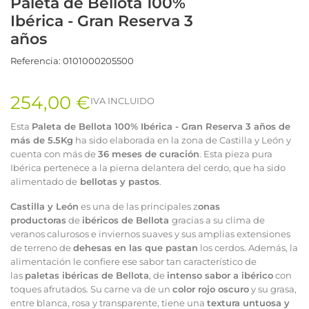
Paleta de Bellota 100%
Ibérica - Gran Reserva 3
años
Referencia:
0101000205500
254,00 €
IVA INCLUIDO
Esta
Paleta de Bellota 100% Ibérica - Gran Reserva 3 años de
más de 5.5Kg
ha sido elaborada en la zona de Castilla y León y
cuenta con más de
36 meses de curación
. Esta pieza pura
Ibérica pertenece a la pierna delantera del cerdo, que ha sido
alimentado de
bellotas y pastos
.
Castilla y León
es una de las principales z
onas
productoras
de
ibéricos de Bellota
gracias a su clima de
veranos calurosos e inviernos suaves y sus amplias extensiones
de terreno de
dehesas en las que pastan
los cerdos. Además, la
alimentación le confiere ese sabor tan característico de
las
paletas ibéricas de Bellota
, de
intenso sabor a ibérico
con
toques afrutados. Su carne va de un
color rojo oscuro
y su grasa,
entre blanca, rosa y transparente, tiene una
textura untuosa y