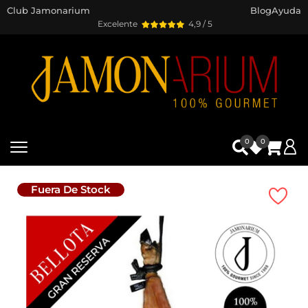
Club Jamonarium
Blog
Ayuda
Excelente
4,9 / 5
0
0
Fuera De Stock