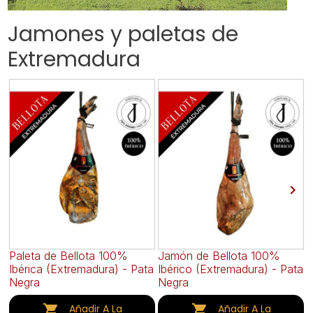
Jamones y paletas de
Extremadura

Paleta de Bellota 100%
Jamón de Bellota 100%
P
Ibérica (Extremadura) - Pata
Ibérico (Extremadura) - Pata
I
Negra
Negra
N


Añadir A La
Añadir A La