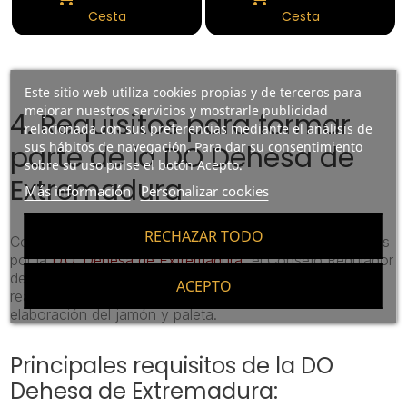
Cesta
Cesta
Este sitio web utiliza cookies propias y de terceros para
mejorar nuestros servicios y mostrarle publicidad
4. Requisitos para formar
relacionada con sus preferencias mediante el análisis de
sus hábitos de navegación. Para dar su consentimiento
parte de la DO Dehesa de
sobre su uso pulse el botón Acepto.
Extremadura
Más información
Personalizar cookies
RECHAZAR TODO
Con la finalidad de garantizar todas las piezas amparadas
por la
D.O. Dehesa de Extremadura
, el Consejo Regulador
de la Denominación de Origen Dehesa de Extremadura
ACEPTO
realiza numerosos controles durante todo el proceso de
elaboración del jamón y paleta.
Principales requisitos de la DO
Dehesa de Extremadura: