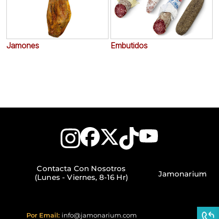

Jamones
Embutidos
A
Contacta Con Nosotros
Jamonarium
(Lunes - Viernes, 8-16 Hr)
Por Email:
info@jamonarium.com