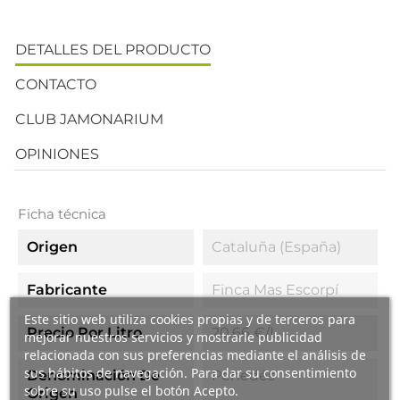
DETALLES DEL PRODUCTO
CONTACTO
CLUB JAMONARIUM
OPINIONES
Ficha técnica
Origen
Cataluña (España)
Fabricante
Finca Mas Escorpí
Este sitio web utiliza cookies propias y de terceros para
Precio Por Litro
20.66 €/l
mejorar nuestros servicios y mostrarle publicidad
relacionada con sus preferencias mediante el análisis de
sus hábitos de navegación. Para dar su consentimiento
Denominación De
Penedés
sobre su uso pulse el botón Acepto.
Origen