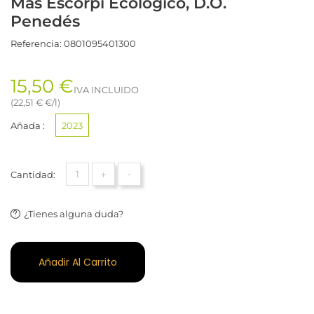
Mas Escorpí Ecológico, D.O.
Penedés
Referencia:
0801095401300
15,50 €
IVA INCLUIDO
(22,51 € €/l)
Añada :
2023
+
-
Cantidad:
¿Tienes alguna duda?
Añadir Al Carrito