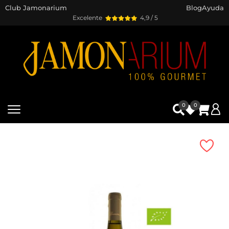
Club Jamonarium
Blog
Ayuda
Excelente
4,9 / 5
0
0