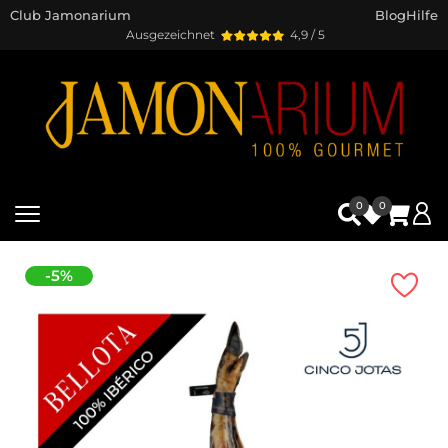
Club Jamonarium
Blog
Hilfe
Ausgezeichnet
4,9 / 5
0
0
-5%