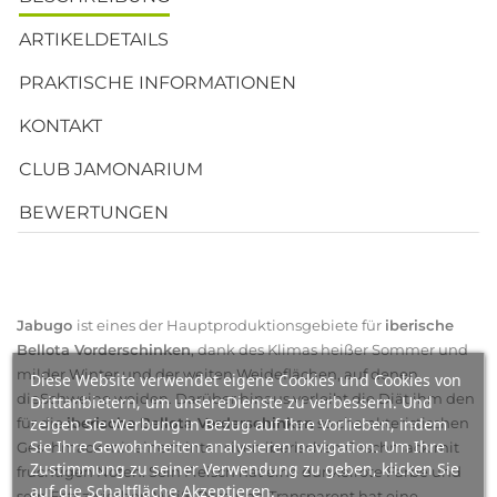
ARTIKELDETAILS
PRAKTISCHE INFORMATIONEN
KONTAKT
CLUB JAMONARIUM
BEWERTUNGEN
Jabugo
ist eines der Hauptproduktionsgebiete für
iberische
Bellota Vorderschinken
, dank des Klimas heißer Sommer und
milder Winter und der weiten Weideflächen, auf denen
Diese Website verwendet eigene Cookies und Cookies von
dieSchweine weiden. Darüber hinaus verleiht die Diät ihm den
Drittanbietern, um unsereDienste zu verbessern. Und
zeigen Sie Werbung in Bezug auf Ihre Vorlieben, indem
für die
iberische Bellota Vorderschinken
so charakteristischen
Sie Ihre Gewohnheiten analysieren navigation. Um Ihre
Geschmack mit einem intensiven iberischen Geschmack mit
Zustimmung zu seiner Verwendung zu geben, klicken Sie
fruchtigen Noten. Sein Fleisch hat eine dunkelrote Farbe und
auf die Schaltfläche Akzeptieren.
sein Fett zwischen Weiß, Rosa und Transparent hat eine