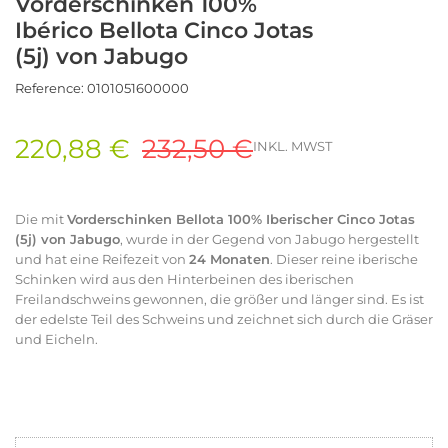
Vorderschinken 100%
Ibérico Bellota Cinco Jotas
(5j) von Jabugo
Reference:
0101051600000
220,88 €
232,50 €
INKL. MWST
Die mit
Vorderschinken Bellota 100% Iberischer Cinco Jotas
(5j) von Jabugo
, wurde in der Gegend von Jabugo hergestellt
und hat eine Reifezeit von
24 Monaten
. Dieser reine iberische
Schinken wird aus den Hinterbeinen des iberischen
Freilandschweins gewonnen, die größer und länger sind. Es ist
der edelste Teil des Schweins und zeichnet sich durch die Gräser
und Eicheln.