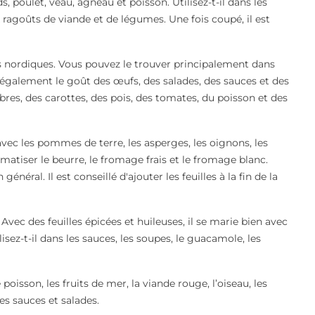
 poulet, veau, agneau et poisson. Utilisez-t-il dans les
 ragoûts de viande et de légumes. Une fois coupé, il est
 pays nordiques. Vous pouvez le trouver principalement dans
re également le goût des œufs, des salades, des sauces et des
res, des carottes, des pois, des tomates, du poisson et des
n avec les pommes de terre, les asperges, les oignons, les
romatiser le beurre, le fromage frais et le fromage blanc.
général. Il est conseillé d'ajouter les feuilles à la fin de la
 Avec des feuilles épicées et huileuses, il se marie bien avec
ilisez-t-il dans les sauces, les soupes, le guacamole, les
 poisson, les fruits de mer, la viande rouge, l’oiseau, les
des sauces et salades.