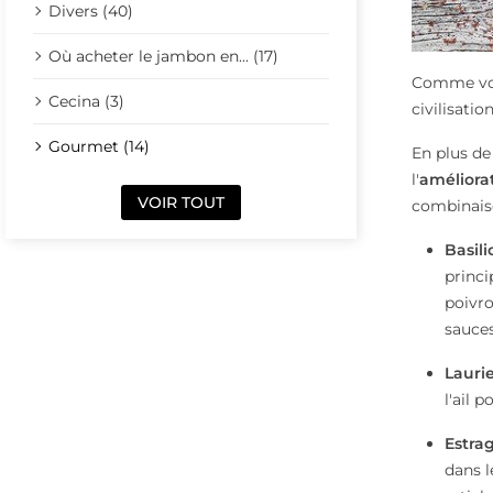
Divers (40)
Où acheter le jambon en... (17)
Comme vous
Cecina (3)
civilisati
Gourmet (14)
En plus de
l'
améliorat
VOIR TOUT
combinaiso
Basili
princi
poivro
sauces
Lauri
l'ail 
Estra
dans l