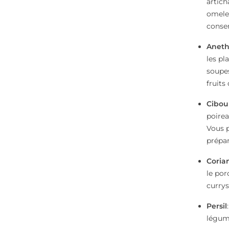
artich
omelet
conser
Anet
les pl
soupes
fruits
Cibou
poirea
Vous po
prépar
Coria
le por
currys
Persil
légume