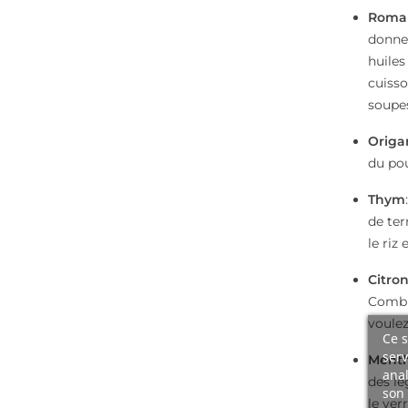
Roma
donne 
huiles
cuisso
soupes
Origa
du pou
Thym
de ter
le riz
Citron
Combin
voulez
Ce s
serv
Ment
anal
des lé
son 
le ver