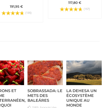
117,80 €
191,95 €
(157)
(135)
RONS ET
SOBRASSADA: LE
LA DEHESA UN
ME
METS DES
ÉCOSYSTÈME
TERRANÉEN,
BALEÁRES
UNIQUE AU
QUOI
MONDE
589
Appréciée