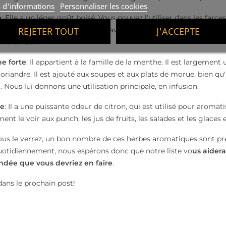
s d'informations
Personnaliser les cookies
e
: Elle a un léger goût boisé. Vous pouvez l'utiliser dans les farces
REJETER TOUT
J'ACCEPTE
s. Il se marie aussi parfaitement avec les choux de Bruxelles, les 
t la dindon.
e forte
: Il appartient à la famille de la menthe. Il est largement u
coriandre. Il est ajouté aux soupes et aux plats de morue, bien q
. Nous lui donnons une utilisation principale, en infusion.
se
: Il a une puissante odeur de citron, qui est utilisé pour aromat
ent le voir aux punch, les jus de fruits, les salades et les glaces e
s le verrez, un bon nombre de ces herbes aromatiques sont pr
otidiennement, nous espérons donc que notre liste vo
us aidera
ée que vous devriez en faire
.
dans le prochain post!