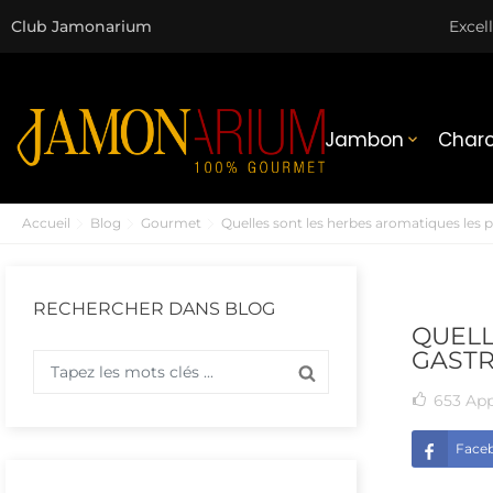
Club Jamonarium
Excel
Jambon
Charc

Accueil
Blog
Gourmet
Quelles sont les herbes aromatiques les p
RECHERCHER DANS BLOG
QUELL
GAST
653
App
Face