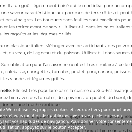
rin
: Il a un goût légèrement boisé qui le rend idéal pour accompagn
une saveur caractéristique aux pommes de terre rôties et peut êt
 et des vinaigres. Les bouquets sans feuilles sont excellents pour
n et les retirer avant de servir. Utilisez-t-il dans les pains italiens
, les ragoûts et les légumes grillés.
n
: un classique italien. Mélanger avec des artichauts, des poivr
let, du veau, de l'agneau et du poisson. Utilisez-t-ii dans sauces t
: Son utilisation pour l'assaisonnement est très similaire à cel
re, calebasse, courgettes, tomates, poulet, porc, canard, poisson. U
 et les viandes et légumes grillés.
nelle
: Elle est très populaire dans la cuisine du Sud-Est asiati
ez bien avec des tomates, des poivrons, du poulet, du bœuf, du 
 donner une touche exotique.
ite Web utilise ses propres cookies et ceux de tiers pour améliorer
ices et vous montrer des publicités liées à vos préférences en
he
: cette herbe au goût fort accompagne bien la viande d'agneau 
ysant vos habitudes de navigation. Pour donner votre consenteme
gumineuses, des soupes, des sauces, divers fruits, du poisson et
utilisation, appuyez sur le bouton Accepter.
rez également dans des glaces et des gâteaux, et bien sûr, de