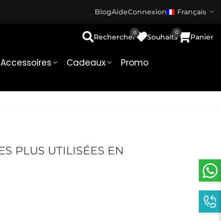
Blog
Aide
Connexion
Français
0
0
Rechercher
Souhaits
Panier
Accessoires
Cadeaux
Promo


S PLUS UTILISÉES EN