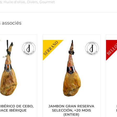
s:
,
,
Huile d'olive
Divers
Gourmet
 associés
IBÉRICO DE CEBO,
JAMBON GRAN RESERVA
RACE IBÉRIQUE
SELECCIÓN, +20 MOIS
(ENTIER)