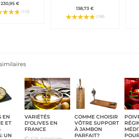
230,95 €
138,73 €
(112)
(150)
 similaires
S EN
VARIÉTÉS
COMME CHOISIR
POIV
E ET
D'OLIVES EN
VÔTRE SUPPORT
RÉGI
S
FRANCE
À JAMBON
MÉDI
: UN
PARFAIT?
POUR
626
Appréciée