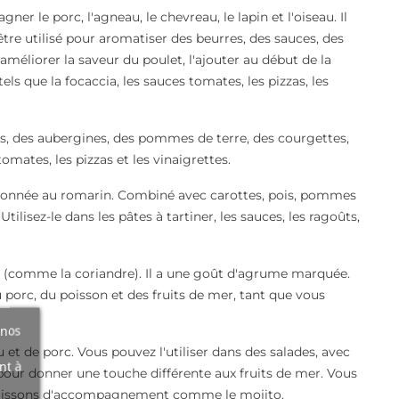
er le porc, l'agneau, le chevreau, le lapin et l'oiseau. Il
re utilisé pour aromatiser des beurres, des sauces, des
 améliorer la saveur du poulet, l'ajouter au début de la
 tels que la focaccia, les sauces tomates, les pizzas, les
ons, des aubergines, des pommes de terre, des courgettes,
omates, les pizzas et les vinaigrettes.
le donnée au romarin. Combiné avec carottes, pois, pommes
tilisez-le dans les pâtes à tartiner, les sauces, les ragoûts,
que (comme la coriandre). Il a une goût d'agrume marquée.
porc, du poisson et des fruits de mer, tant que vous
 nos
et de porc. Vous pouvez l'utiliser dans des salades, avec
nt à
 pour donner une touche différente aux fruits de mer. Vous
s boissons d'accompagnement comme le mojito.