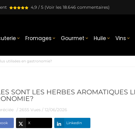
lent
4,9 / 5
(Voir les 18.646 commentaires)
uterie
Fromages
Gourmet
Huile
Vins





lus utilisées en gastronomie?
ES SONT LES HERBES AROMATIQUES LE
RONOMIE?
réciée
/ 2655 Vues /
12/06/2026
book
X
LinkedIn