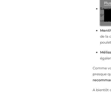
Plu
Saug
grillé
veau e
Menth
de la 
poulet
Mélis
égalem
Comme vou
presque qu
recommand
A bientôt 