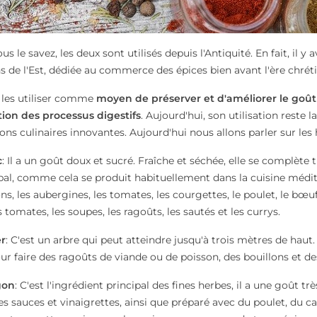
 le savez, les deux sont utilisés depuis l'Antiquité. En fait, il y
ons de l'Est, dédiée au commerce des épices bien avant l'ère chrét
 les utiliser comme
moyen de préserver et d'améliorer le goût
ion des processus digestifs
. Aujourd'hui, son utilisation reste
ns culinaires innovantes. Aujourd'hui nous allons parler sur l
c
: Il a un goût doux et sucré. Fraîche et séchée, elle se complète 
pal, comme cela se produit habituellement dans la cuisine médi
ns, les aubergines, les tomates, les courgettes, le poulet, le bœuf, 
 tomates, les soupes, les ragoûts, les sautés et les currys.
er
: C'est un arbre qui peut atteindre jusqu'à trois mètres de haut
pour faire des ragoûts de viande ou de poisson, des bouillons et de
gon
: C'est l'ingrédient principal des fines herbes, il a une goût très
es sauces et vinaigrettes, ainsi que préparé avec du poulet, du 